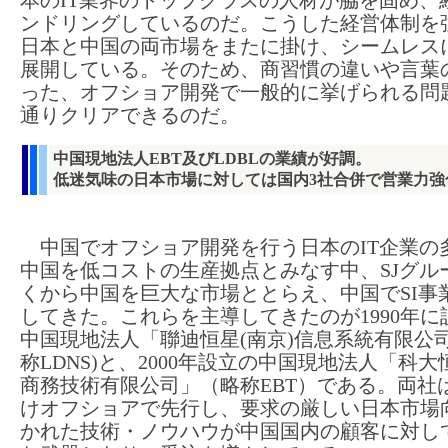
本のIT業界のトップクラスの人材が脇を固め、
ンドリングしているのだ。こうした経営体制を
日本と中国の両市場をまたに掛け、シームレス
展開している。そのため、商習慣の違いや言葉
った、オフショア開発で一般的に挙げられる問
通りクリアできるのだ。
中国現地法人EBT及びLDBLの業績が好調。
低迷気味の日本市場に対しては国内3社合併で営業力強
中国でオフショア開発を行う日本のIT企業の
中国を低コストの生産拠点とみなす中、SJグル
くから中国を巨大な市場ととらえ、中国でSI事
してきた。これらを主導してきたのが1990年に
中国現地法人「聯迪恒星(南京)信息系統有限公司
称LDNS)と、2000年設立の中国現地法人「科
商務技術有限公司」（略称EBT）である。両社
けオフショアで先行し、要求の厳しい日本市場
かれた技術・ノウハウが中国国内の顧客に対し