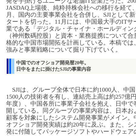
発を手掛けるユニークな老舗IT企業だった。200
JASDAQ上場後、純粋持株会社への移行を経て
月、国内の主要事業会社を合併し、SJIとして
タートを切った。11月には、中国最大手のITサ
業である「デジタル・チャイナ・ホールディン
（神州数碼控股）と資本・業務提携について合
格的な中国市場開拓を計画している。本稿では、
強みと事業戦略について掘り下げていく。
中国でのオフショア開発暦20年。
日中をまたに掛けたSJIの事業内容
SJIは、グループ全体で日本に約1000人、中
1500人の技術者を有し、連結売上高は約257億円（
年度）、中国各所に事業子会社を抱え、日中で
開している。同グループの事業内容は、日本お
顧客を対象にしたシステム開発事業がメイン。
オフショア開発実績は約20年に及ぶ。また、シ
発に付随してパッケージソフトやハードウェア