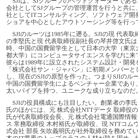
SJIは、SJグループのヘッドクォーターであ
会社としてSJグループの管理運営を行うと共に
社としてITコンサルティング、ソフトウェア開
ショアを中心としたアウトソーシング等を行っ
SJIのルーツは1985年に遡る。SJIの現 代表
の李堅氏と現 代表取締役副社長の琴井啓文氏は
時、中国の国費留学生として日本の大学（東京
都大学）にコンピュータサイエンスを学びに来
彼らは1989年に設立されたシステム設計・開発
「株式会社サン・ジャパン」に初期メンバーと
し、現在のSJIの原型を作った。つまりSJIのル
中国の国費留学生によるベンチャー企業であり
太いパイプを持つ、ユニークな成り立ちなのだ
SJIの役員構成にも注目したい。創業者の李氏
氏のほかには、元 株式会社NTTデータ 取締役
氏が代表取締役会長、元 株式会社電通国際情報
ス 常務取締役 木村裕氏が取締役、現 NTTコム
式会社 部長 矢吹義明氏が社外取締役を務めて