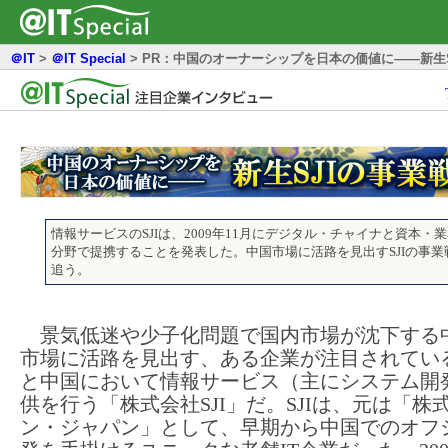
＠IT
>
＠IT Special
>
PR：中国のオーナーシップを日本の価値に――新生S
情報サービスのSJIは、2009年11月にデジタル・チャイナと資本・
分野で提携することを発表した。中国市場に活路を見出すSJIの事業
追う。
景気低迷や少子化問題で国内市場が沈下する
市場に活路を見出す、ある企業が注目されてい
と中国において情報サービス（主にシステム開
供を行う「株式会社SJI」だ。SJIは、元は「株
ン・ジャパン」として、早期から中国でのオフ