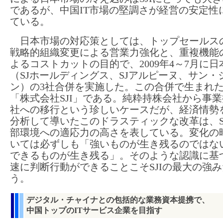
であるが、中国IT市場の堅調さが経営の安定性
ている。
日本市場の対応策としては、トップセールス
戦略的組織変更による営業力強化と、重複機能
よるコストカットの目的で、2009年4～7月に日
（SJホールディングス、SJアルピーヌ、サン・
ン）の3社合併を実施した。この合併で生まれ
「株式会社SJI」である。純粋持株会社から事
社への移行という珍しいケースだが、経済情勢
分析して導いたこのドラスティックな改革は、S
部環境への適応力の高さを表している。変化の
いては必ずしも「強いものが生き残るのではな
できるものが生き残る」。そのような認識に基
速に判断行動ができることこそSJIの最大の強
う。
デジタル・チャイナとの包括的な業務資本提携で、
中国トップのITサービス企業を目指す