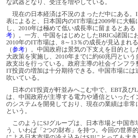
な武器となり、受注を増やしている。
現在の日本経済は不況のまっただ中にある。I
表によると、日本国内のIT市場は2009年に大幅
し、2010年は極めて低い成長率に留まるとある
考
）。一方、中国をはじめとしたBRICs諸国に
2010年のIT市場は、8～13％の成長が見込まれ
（
参考
）。中国政府は景気の下支えを目的とし
大政策を実施し、2010年までに約60兆円とい
政支出を行っている。政府主導の社会インフラ
IT投資の増加は十分期待できる。中国市場には
吹いている。
日本のIT投資が軒並みへこむ中で、EBT及びL
は、中国政府が主導する電力や通信といったイ
のシステムを開発しており、現在の業績は非常
という。
このようにSJグループは、日本市場と中国市
う、いわば「2つの財布」を持つ。今回の世界
による日本市場の冷え込みはSJIにとっても大