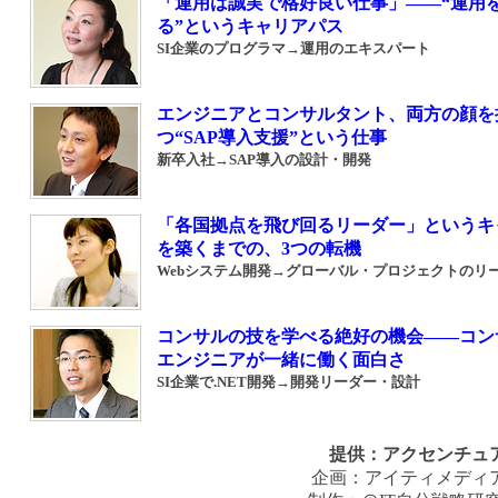
「運用は誠実で格好良い仕事」――“運用
る”というキャリアパス
SI企業のプログラマ→運用のエキスパート
エンジニアとコンサルタント、両方の顔を
つ“SAP導入支援”という仕事
新卒入社→SAP導入の設計・開発
「各国拠点を飛び回るリーダー」というキ
を築くまでの、3つの転機
Webシステム開発→グローバル・プロジェクトのリ
コンサルの技を学べる絶好の機会――コン
エンジニアが一緒に働く面白さ
SI企業で.NET開発→開発リーダー・設計
提供：
アクセンチュ
企画：
アイティメディ