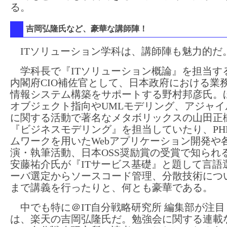
る。
吉岡弘隆氏など、豪華な講師陣！
ITソリューション学科は、講師陣も魅力的だ
学科長で『ITソリューション概論』を担当す
内閣府CIO補佐官として、日本政府における業
情報システム構築をサポートする野村邦彦氏。
オブジェクト指向やUMLモデリング、アジャイ
に関する活動で著名なメタボリックスの山田正
『ビジネスモデリング』を担当していたり、PH
ムワークを用いたWebアプリケーション開発や
演・執筆活動、日本OSS奨励賞の受賞で知られ
安藤祐介氏が『ITサービス基礎』と題して言語
ーバ選定からソースコード管理、分散技術につ
まで講義を行ったりと、何とも豪華である。
中でも特に＠IT自分戦略研究所 編集部が注目
は、楽天の吉岡弘隆氏だ。勉強会に関する連載