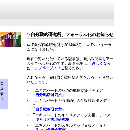
自分戦略研究所、フォーラム化のお知らせ
＠IT自分戦略研究所は2014年2月、＠ITのフォーラ
ムになりました。
現在ご覧いただいている記事は、既掲載記事をアー
カイブ化したものです。新着記事は、
新しくなっ
たトップページ
よりご覧ください。
これからも、＠IT自分戦略研究所をよろしくお願い
いたします。
コ
症
ITエキスパートのための成長支援メディア
最
「
自分戦略研究所
」
して
ITエキスパートの自律的な人生設計応援メディ
ア
「
自分戦略研究室
」
ITエキスパートのキャリアアップ支援メディア
「
キャリア実現研究室
」
る
ITエキスパートのスキルアップ支援メディア
「
スキル創造研究室
」