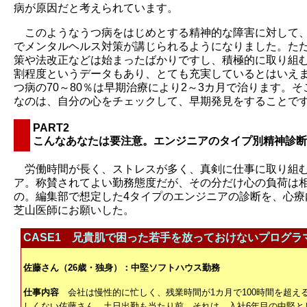
病が原因だと考えられています。
このようなうつ病をはじめとする精神的な障害に対して
でメンタルヘルス対策が講じられるようになりました。た
策や法改正などは始まったばかりですし、積極的に取り組む
割程度というデータもあり、とても充実しているとはいえ
つ病の70～80％は早期治療により2～3カ月で治ります。そ
なのは、自分の心をチェックして、早期発見をすることで
PART2
こんなあなたは要注意。エンジニアのタイプ別精神診断
労働時間が長く、ストレスが多く、真剣に仕事に取り組
ア。称賛されてよい勤務態度だが、その分だけ心の負荷は
の。編集部で想定した4タイプのエンジニアの診断を、心療
芝山医師にお願いした。
CASE1 兄貴肌で困った若手を放っておけないプログラ
佐藤さん（26歳・独身）：中堅ソフトハウス勤務
仕事内容
会社は慢性的に忙しく、残業時間が1カ月で100時間を超え
しくない佐藤さん。土日出勤も当たり前。それは、入社6年目の中堅と