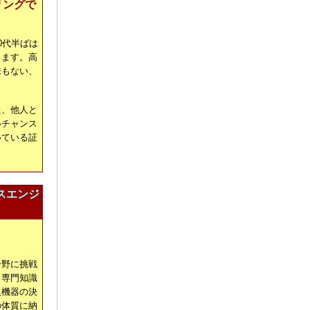
リングで
0代半ばは
ります。高
味もない、
た、他人と
いチャンス
いている証
スエンジ
分野に挑戦
と専門知識
入機器の決
の体質に納