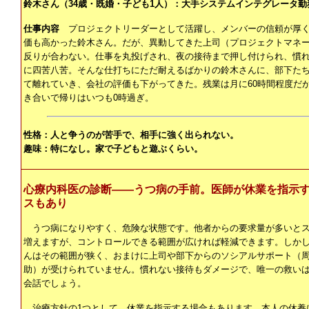
鈴木さん（34歳・既婚・子ども1人）：大手システムインテグレータ勤
仕事内容
プロジェクトリーダーとして活躍し、メンバーの信頼が厚
価も高かった鈴木さん。だが、異動してきた上司（プロジェクトマネ
反りが合わない。仕事を丸投げされ、夜の接待まで押し付けられ、慣
に四苦八苦。そんな仕打ちにただ耐えるばかりの鈴木さんに、部下た
て離れていき、会社の評価も下がってきた。残業は月に60時間程度だ
き合いで帰りはいつも0時過ぎ。
性格：人と争うのが苦手で、相手に強く出られない。
趣味：特になし。家で子どもと遊ぶくらい。
心療内科医の診断――うつ病の手前。医師が休業を指示
スもあり
うつ病になりやすく、危険な状態です。他者からの要求量が多いと
増えますが、コントロールできる範囲が広ければ軽減できます。しか
んはその範囲が狭く、おまけに上司や部下からのソシアルサポート（
助）が受けられていません。慣れない接待もダメージで、唯一の救い
会話でしょう。
治療方針の1つとして、休業を指示する場合もあります。本人の休養