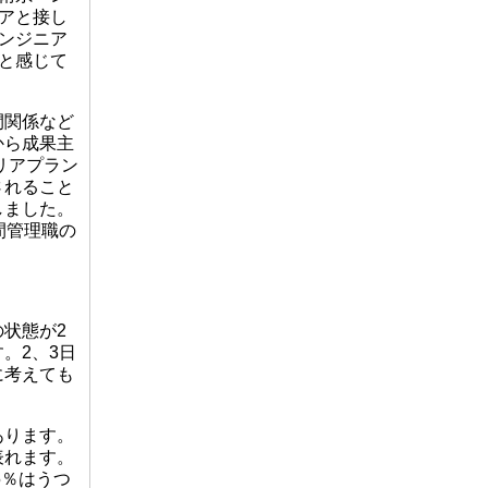
アと接し
ンジニア
と感じて
間関係など
から成果主
リアプラン
されること
しました。
間管理職の
状態が2
。2、3日
に考えても
あります。
表れます。
5％はうつ