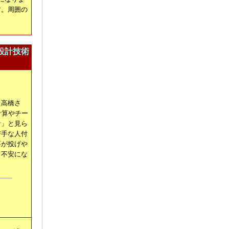
す。周囲の
設計技術
た高橋さ
計算やチー
者」と見ら
苦手な人付
事が投げや
も不安にな
。
。