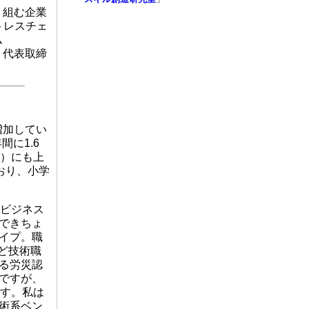
り組む企業
トレスチェ
ム
 代表取締
増加してい
間に1.6
月）にも上
おり、小学
ビジネス
できちょ
イプ。職
など技術職
る労災認
ですが、
です。私は
術系ベン