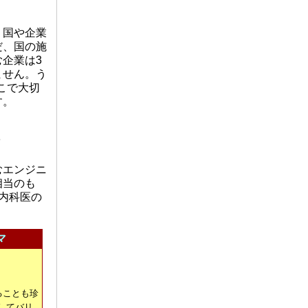
、国や企業
だ、国の施
企業は3
ません。う
こで大切
す。
むエンジニ
相当のも
内科医の
マ
ることも珍
してバリ