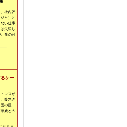
務
く、社内評
ージャ）と
れない仕事
ちは失望し
が、夜の付
するケー
ストレスが
し、鈴木さ
周囲の援
は家族との
になりま