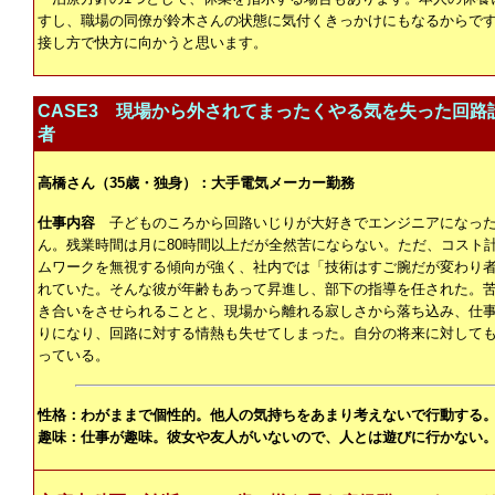
すし、職場の同僚が鈴木さんの状態に気付くきっかけにもなるからで
接し方で快方に向かうと思います。
CASE3 現場から外されてまったくやる気を失った回路
者
高橋さん（35歳・独身）：大手電気メーカー勤務
仕事内容
子どものころから回路いじりが大好きでエンジニアになっ
ん。残業時間は月に80時間以上だが全然苦にならない。ただ、コスト
ムワークを無視する傾向が強く、社内では「技術はすご腕だが変わり
れていた。そんな彼が年齢もあって昇進し、部下の指導を任された。
き合いをさせられることと、現場から離れる寂しさから落ち込み、仕
りになり、回路に対する情熱も失せてしまった。自分の将来に対して
っている。
性格：わがままで個性的。他人の気持ちをあまり考えないで行動する
趣味：仕事が趣味。彼女や友人がいないので、人とは遊びに行かない