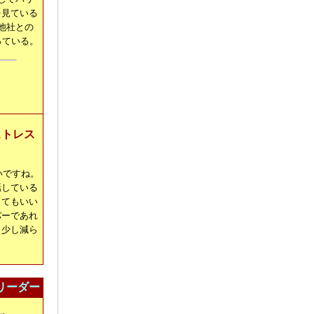
を見ている
他社との
っている。
ストレス
いですね。
話している
とてもいい
パーであれ
う少し減ら
リーダー