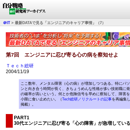
＠IT
>
最新DATAで見る「エンジニアのキャリア事情」（7）
第7回 エンジニアに忍び寄る心の病を察知せよ
Ｔｅｃｈ総研
2004/11/19
ここ数年、メンタル障害（心の病）が増加しつつある。特にパソ
ンと向き合う時間が長く、きちょうめんな性格が多い技術職に発
の確率が高いという。何とか危険信号を早めに察知して、障害を
小限に食い止めたい。（
Tech総研／リクルートの記事
を再編集
掲載）。
PART1
30代エンジニアに忍び寄る「心の障害」が急増してい