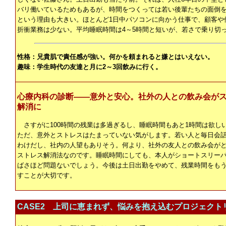
バリ働いているためもあるが、時間をつくっては若い後輩たちの面倒
という理由も大きい。ほとんど1日中パソコンに向かう仕事で、顧客や
折衝業務は少ない。平均睡眠時間は4～5時間と短いが、若さで乗り切
性格：兄貴肌で責任感が強い。何かを頼まれると嫌とはいえない。
趣味：学生時代の友達と月に2～3回飲みに行く。
心療内科の診断――意外と安心。社外の人との飲み会が
解消に
さすがに100時間の残業は多過ぎるし、睡眠時間もあと1時間は欲し
ただ、意外とストレスはたまっていない気がします。若い人と毎日会
わけだし、社内の人望もありそう。何より、社外の友人との飲み会が
ストレス解消法なのです。睡眠時間にしても、本人がショートスリー
ばさほど問題ないでしょう。今後は土日出勤をやめて、残業時間をも
すことが大切です。
CASE2 上司に恵まれず、悩みを抱え込むプロジェクト