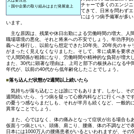
人は要注意
チャーで多くのエンジニ
・国や企業の取り組みはまだ発展途上
てきて、日米を問わずエ
にはうつ病予備軍が多い
います。
主な原因は、残業や休日出勤による労働時間の増大、人
職場環境の悪化、それと将来への不安でしょう。年功序列
義へと移行し、以前なら想定できた10年先、20年先のキャ
がまったく見えなくなりました。そして、常に成果を要求
で人間関係が粗雑になり、労働時間や精神的な負荷が増大
また、30代に顕著な理由は、上司と部下の板挟みになる中
年代が、以前の40代から低年齢化したことでしょう。
■
落ち込んだ状態が2週間以上続いたら
気持ちが落ち込むことは誰にでもあります。しかし、その
週間続いたら、うつ病を疑って心療内科などに行くべきです
の憂うつ感ならまだしも、それが半月も続くなど、一般的
異常なことでしょう。
また、心ではなく、体の痛みとなって症状が出る場合も
仮面うつ病といい、頭痛、肩こり、腰痛、体の不調などで
日本には1000万人の腰痛患者がいるといわれますが、その