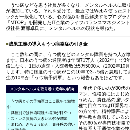
うつ病などを患う社員が多くなり、メンタルヘルスに取
が増加している。それを受けて、最近ではWebを使ったス
ックが一般化している。心の悩みを自己解決するプログラ
「MTOP」を開発したIT企業のライフバランスマネジメント
役社長 渡部卓氏に、メンタルヘルスの現状を尋ねた。
■
成果主義の導入もうつ病発症の引き金
ここ数年の間に、うつ病などのメンタル障害を持つ人が
ます。日本のうつ病の通院者は年間71万人（2002年）で3年
倍になり、1日の通院・入院者数は5万5000人（2002年10
ります。特に軽度のうつ病がこの10年で3～5倍と急増して
生の10％が「うつ病予備軍」という報告もあるほどです。
年代で多いのが30代の
メンタルヘルスを取り巻く近年の傾向
マン。性格的にはまじめ
うめん、責任感の強いタ
・うつ病とその予備軍はここ数年で激増
種で目立つのはIT業界
中
の方です。精神障害によ
・職種別では技術職種の増加が目立つ
定件数も急増しているの
・ストレス負荷の大きい30代が増加
その60％が専門技術職
・まじめ、きちょうめん、責任感の強い
外資系大手通信企業や技