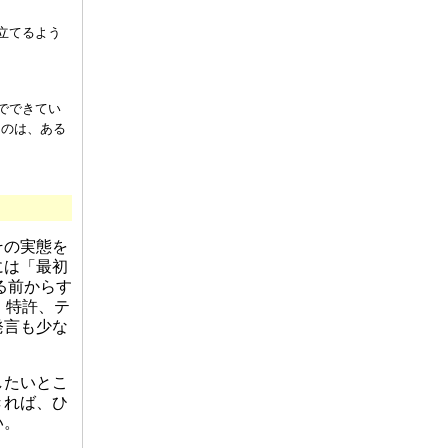
立てるよう
でできてい
ものは、ある
その実態を
には「最初
る前からす
、特許、テ
発言も少な
したいとこ
きれば、ひ
い。