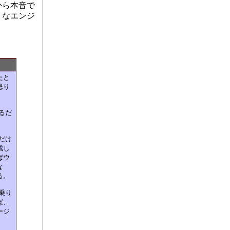
から本音で
うなエンジ
たと
怒り
るだ
だけ
戒し
ばウ
な
る。
乗り
ば、
ージ