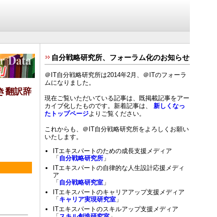
自分戦略研究所、フォーラム化のお知らせ
＠IT自分戦略研究所は2014年2月、＠ITのフォーラ
ムになりました。
き翻訳辞
現在ご覧いただいている記事は、既掲載記事をアー
カイブ化したものです。新着記事は、
新しくなっ
たトップページ
よりご覧ください。
これからも、＠IT自分戦略研究所をよろしくお願い
いたします。
ITエキスパートのための成長支援メディア
「
自分戦略研究所
」
ITエキスパートの自律的な人生設計応援メディ
ア
「
自分戦略研究室
」
ITエキスパートのキャリアアップ支援メディア
「
キャリア実現研究室
」
ITエキスパートのスキルアップ支援メディア
「
スキル創造研究室
」