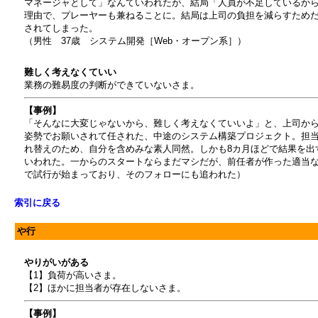
マネージャとして」なんていわれたが、結局「人員が不足しているか
理由で、プレーヤーも兼ねることに。結局は上司の負担を減らすため
されてしまった。
（男性 37歳 システム開発［Web・オープン系］）
難しく考えなくていい
業務の難易度の判断ができていないさま。
【事例】
「そんなに大変じゃないから、難しく考えなくていいよ」と、上司か
姿勢でお願いされて任された、中途のシステム構築プロジェクト。担
れ替えのため、自分を含めみな素人同然。しかも8カ月ほどで結果を出
いわれた。一からのスタートならまだマシだが、前任者が作った適当
で試行が始まっており、そのフォローにも追われた）
索引に戻る
や行
やりがいがある
【1】負荷が高いさま。
【2】ほかに担当者が存在しないさま。
【事例】