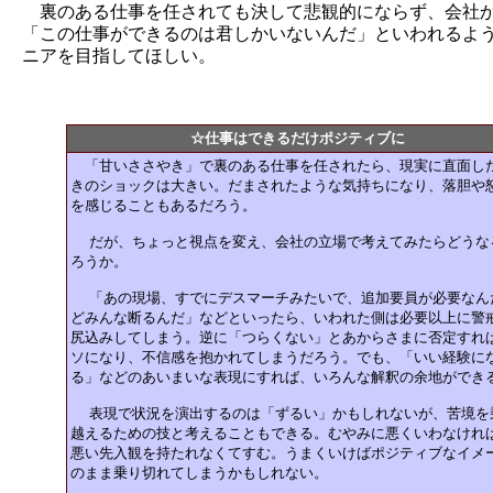
裏のある仕事を任されても決して悲観的にならず、会社
「この仕事ができるのは君しかいないんだ」といわれるよ
ニアを目指してほしい。
☆仕事はできるだけポジティブに
「甘いささやき」で裏のある仕事を任されたら、現実に直面し
きのショックは大きい。だまされたような気持ちになり、落胆や
を感じることもあるだろう。
だが、ちょっと視点を変え、会社の立場で考えてみたらどうな
ろうか。
「あの現場、すでにデスマーチみたいで、追加要員が必要なん
どみんな断るんだ」などといったら、いわれた側は必要以上に警
尻込みしてしまう。逆に「つらくない」とあからさまに否定すれ
ソになり、不信感を抱かれてしまうだろう。でも、「いい経験に
る」などのあいまいな表現にすれば、いろんな解釈の余地ができ
表現で状況を演出するのは「ずるい」かもしれないが、苦境を
越えるための技と考えることもできる。むやみに悪くいわなけれ
悪い先入観を持たれなくてすむ。うまくいけばポジティブなイメ
のまま乗り切れてしまうかもしれない。