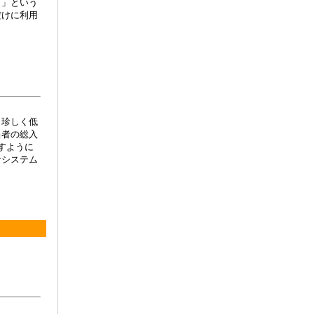
ら」という
だけに利用
ら珍しく低
当者の総入
すように
なシステム