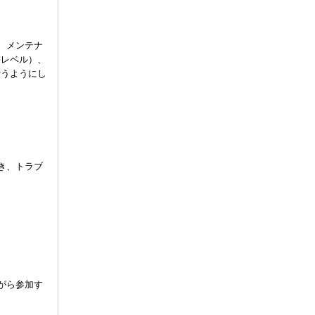
、メンテナ
書レベル）、
行うようにし
き、トラブ
。
がら参加す