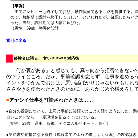
【事例】
「すでにレビューも終了しており、動作保証できる回路を提供する。
ので、短納期で設計を終了してほしい」といわれたが、確認したらバ
った。当然、設計期間は大幅に延びた。
（男性 39歳 半導体設計）
索引に戻る
経験者は語る！ 甘いささやき対応術
「何か裏がある」と感じても、真っ向から拒否できない
のツライところ。だが、事前確認を怠らず、仕事を進める
イントをつかんでおけば、悪い話ばかりじゃないかもしれ
ささやきを使われたときのために、あらかじめ心構えをし
■
アヤシイ仕事を打診されたときは……
●自分の役割について、上司と事前に笑顔でとことん話すようにした。動
ロジェクトなら、一度現場を見るようにしている。
（女性 29歳 運用、監視、テクニカルサポート、保守）
●契約書や前提になる条件（現段階での工程の進ちょく状況）の確認はき