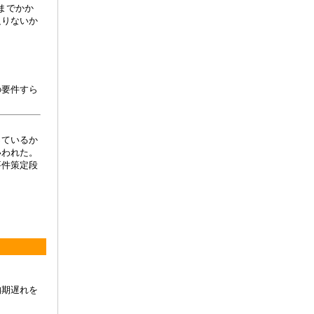
までかか
足りないか
の要件すら
っているか
いわれた。
要件策定段
納期遅れを