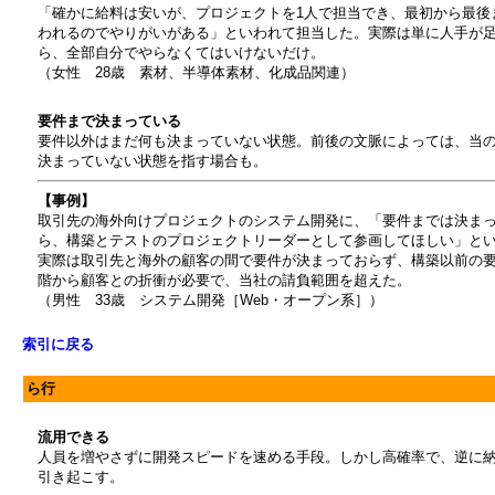
「確かに給料は安いが、プロジェクトを1人で担当でき、最初から最後
われるのでやりがいがある」といわれて担当した。実際は単に人手が
ら、全部自分でやらなくてはいけないだけ。
（女性 28歳 素材、半導体素材、化成品関連）
要件まで決まっている
要件以外はまだ何も決まっていない状態。前後の文脈によっては、当
決まっていない状態を指す場合も。
【事例】
取引先の海外向けプロジェクトのシステム開発に、「要件までは決ま
ら、構築とテストのプロジェクトリーダーとして参画してほしい」と
実際は取引先と海外の顧客の間で要件が決まっておらず、構築以前の
階から顧客との折衝が必要で、当社の請負範囲を超えた。
（男性 33歳 システム開発［Web・オープン系］）
索引に戻る
ら行
流用できる
人員を増やさずに開発スピードを速める手段。しかし高確率で、逆に
引き起こす。