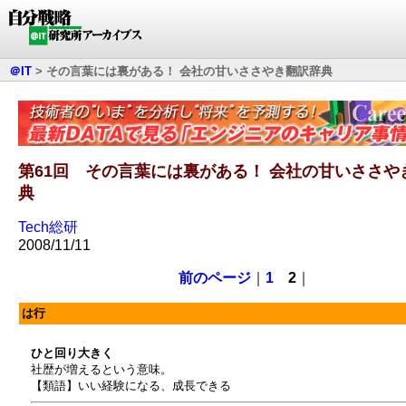
＠IT
>
その言葉には裏がある！ 会社の甘いささやき翻訳辞典
第61回 その言葉には裏がある！ 会社の甘いささや
典
Tech総研
2008/11/11
前のページ
｜
1
2
｜
は行
ひと回り大きく
社歴が増えるという意味。
【類語】いい経験になる、成長できる