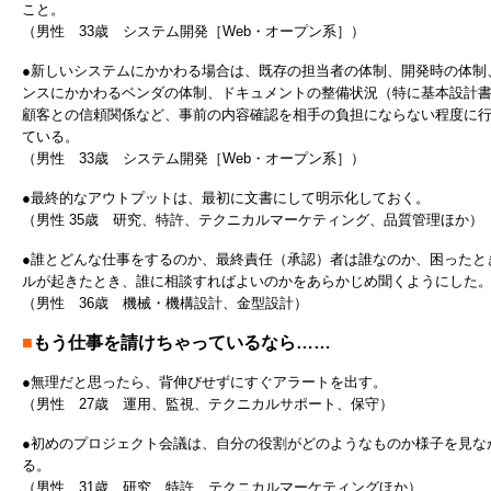
こと。
（男性 33歳 システム開発［Web・オープン系］）
●新しいシステムにかかわる場合は、既存の担当者の体制、開発時の体制
ンスにかかわるベンダの体制、ドキュメントの整備状況（特に基本設計
顧客との信頼関係など、事前の内容確認を相手の負担にならない程度に
ている。
（男性 33歳 システム開発［Web・オープン系］）
●最終的なアウトプットは、最初に文書にして明示化しておく。
（男性 35歳 研究、特許、テクニカルマーケティング、品質管理ほか）
●誰とどんな仕事をするのか、最終責任（承認）者は誰なのか、困ったと
ルが起きたとき、誰に相談すればよいのかをあらかじめ聞くようにした
（男性 36歳 機械・機構設計、金型設計）
■
もう仕事を請けちゃっているなら……
●無理だと思ったら、背伸びせずにすぐアラートを出す。
（男性 27歳 運用、監視、テクニカルサポート、保守）
●初めのプロジェクト会議は、自分の役割がどのようなものか様子を見な
る。
（男性 31歳 研究、特許、テクニカルマーケティングほか）