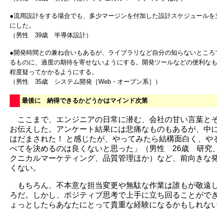
●流用設計をする場合でも、多少マージンを付加した設計スケジュールを
にした。
（男性 39歳 半導体設計）
●開発時間との兼ね合いもあるが、ライブラリなど自分の知らないところ
るものに、過度の期待を寄せないようにする。開発ツールなどの便利な
程度疑ってかかるようにする。
（男性 35歳 システム開発［Web・オープン系］）
最後に 納得できるかどうかはマインド次第
ここまで、エンジニアの日常に潜む、会社の甘い言葉と
お伝えした。アンケート結果には悲痛なものもあるが、中
はだまされた！ と感じたが、やってみたら結構面白く、や
べてを決めるのは良くないと思った」（男性 26歳 研究
クニカルマーケティング、品質管理ほか）など、前向きな
くない。
もちろん、不本意な担当変更や無駄な作業は誰もが敬遠
ろだ。しかし、ポジティブ思考で上手に立ち回ることがで
ょっとしたらあなたにとって貴重な経験になるかもしれな