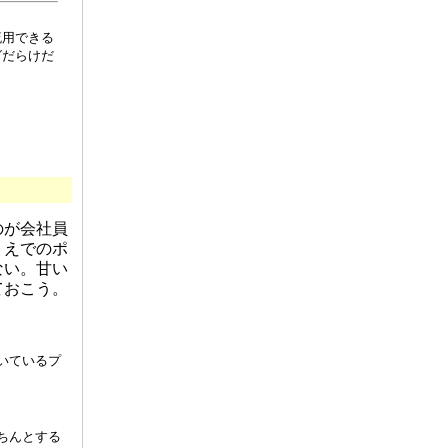
流用できる
グだらけだ
のが会社員
うえでのポ
ない。甘い
ておこう。
いているプ
ちんとする