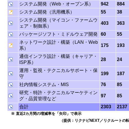
システム開発（Web・オープン系）
942
884
システム開発（汎用機系）
55
38
システム開発（マイコン・ファームウ
403
363
ェア・制御系）
パッケージソフト・ミドルウェア開発
60
55
ネットワーク設計・構築（LAN・Web
175
193
系）
通信インフラ設計・構築（キャリア・
28
24
ISP系）
運用・監視・テクニカルサポート・保
199
187
守
社内情報システム・MIS
76
85
研究・特許・テクニカルマーケティン
97
85
グ・品質管理など
合計
2303
2137
※ 直近2カ月間の増減率を「矢印」で表示
（提供：リクナビNEXT／リクルートの