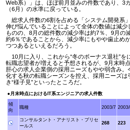
Web系）」は、ほぼ前月並みの件数であり、3
（6月）の水準に戻っている。
総求人件数の6割を占める「システム開発系
伸び悩んでいることによって全体の数値は減少
ものの、8月の総件数の減少率は約7％、9月の
約6％であることから、減少率にもやや歯止め
つつあるといえるだろう。
10月に入り、これから“冬のボーナス退社”を
転職志望者が増えると予想されるが、9月末時
肝心の求人企業側の採用ニーズもやや弱含み。
化する秋の転職シーズンを控え、採用ニーズは
き“様子見”といったところだ。
●
月末時点におけるIT系エンジニアの求人件数
傾
職種
2003/7
2003/
向
コンサルタント・アナリスト・プリセ
268
223
ールス