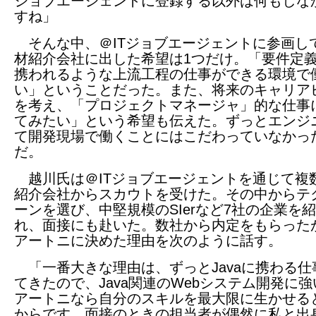
ジョブエージェントに登録する以外は何もしな
すね」
そんな中、＠ITジョブエージェントに参画し
材紹介会社に出した希望は1つだけ。「要件定
携われるような上流工程の仕事ができる環境で
い」ということだった。また、将来のキャリア
を考え、「プロジェクトマネージャ」的な仕事
てみたい」という希望も伝えた。ずっとエンジ
て開発現場で働くことにはこだわっていなかっ
だ。
越川氏は＠ITジョブエージェントを通じて複
紹介会社からスカウトを受けた。その中からテ
ーンを選び、中堅規模のSIerなど7社の企業を
れ、面接にも赴いた。数社から内定をもらった
アートニに決めた理由を次のように話す。
「一番大きな理由は、ずっとJavaに携わる仕
てきたので、Java関連のWebシステム開発に
アートニなら自分のスキルを最大限に生かせる
からです。面接のときの担当者が偶然に私と出