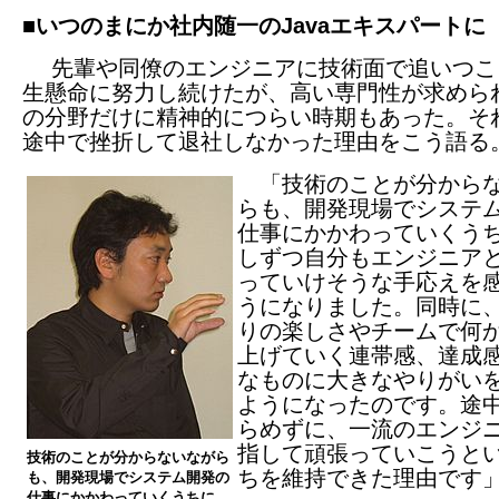
■いつのまにか社内随一のJavaエキスパートに
先輩や同僚のエンジニアに技術面で追いつこ
生懸命に努力し続けたが、高い専門性が求めら
の分野だけに精神的につらい時期もあった。そ
途中で挫折して退社しなかった理由をこう語る
「技術のことが分から
らも、開発現場でシステ
仕事にかかわっていくう
しずつ自分もエンジニア
っていけそうな手応えを
うになりました。同時に
りの楽しさやチームで何
上げていく連帯感、達成
なものに大きなやりがい
ようになったのです。途
らめずに、一流のエンジ
指して頑張っていこうと
技術のことが分からないながら
ちを維持できた理由です
も、開発現場でシステム開発の
仕事にかかわっていくうちに、