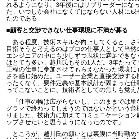
れるようになり、3年後にはサブリーダーにな
た。いつしか会社になくてはならない人材に成
たのである。
■顧客と交渉できない仕事環境に不満が募る
ある程度、技術スキルが向上してくると、さ
目指そうと考えるのはプロの仕事人として当然
エンジニアの中にも少しずつ現状に満足できな
はとても多い。越川氏もその1人だ。3年たって
工程の仕事に参加させてもらえなかった環境に
さを感じ始めた。ユーザー企業と直接交渉する
ったくなく、要件定義や基本設計が固まった仕
ってこないことに、技術者としての焦りも覚え
「仕事の幅は広がらないし、このままでは単
グラマで終わってしまうのではないかという危
りました。技術力に加えてコミュニケーション
ップさせたいと思うようになったのです」
ところが、越川氏の願いとは裏腹に当時勤め