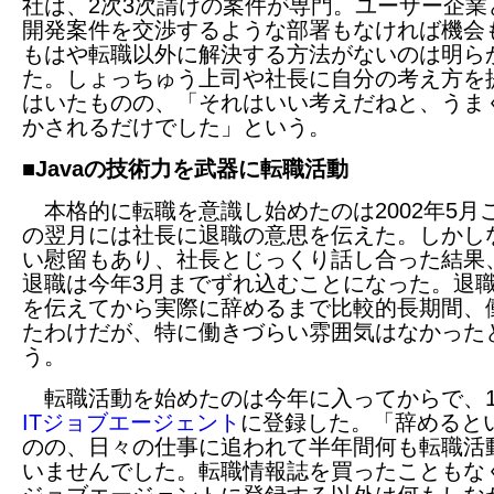
社は、2次3次請けの案件が専門。ユーザー企業
開発案件を交渉するような部署もなければ機会
もはや転職以外に解決する方法がないのは明ら
た。しょっちゅう上司や社長に自分の考え方を
はいたものの、「それはいい考えだねと、うま
かされるだけでした」という。
■Javaの技術力を武器に転職活動
本格的に転職を意識し始めたのは2002年5月
の翌月には社長に退職の意思を伝えた。しかし
い慰留もあり、社長とじっくり話し合った結果
退職は今年3月までずれ込むことになった。退
を伝えてから実際に辞めるまで比較的長期間、
たわけだが、特に働きづらい雰囲気はなかった
う。
転職活動を始めたのは今年に入ってからで、
ITジョブエージェント
に登録した。「辞めると
のの、日々の仕事に追われて半年間何も転職活
いませんでした。転職情報誌を買ったこともなく