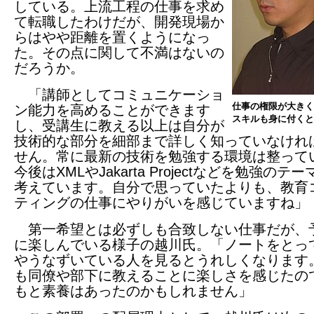
している。上流工程の仕事を求め
て転職したわけだが、開発現場か
らはやや距離を置くようになっ
た。その点に関して不満はないの
だろうか。
「講師としてコミュニケーショ
仕事の権限が大きく
ン能力を高めることができます
スキルも身に付くと
し、受講生に教える以上は自分が
技術的な部分を細部まで詳しく知っていなけれ
せん。常に最新の技術を勉強する環境は整って
今後はXMLやJakarta Projectなどを勉強のテ
考えています。自分で思っていたよりも、教育
ティングの仕事にやりがいを感じていますね」
第一希望とは必ずしも合致しない仕事だが、
に楽しんでいる様子の越川氏。「ノートをとっ
やうなずいている人を見るとうれしくなります
も同僚や部下に教えることに楽しさを感じたの
もと素養はあったのかもしれません」