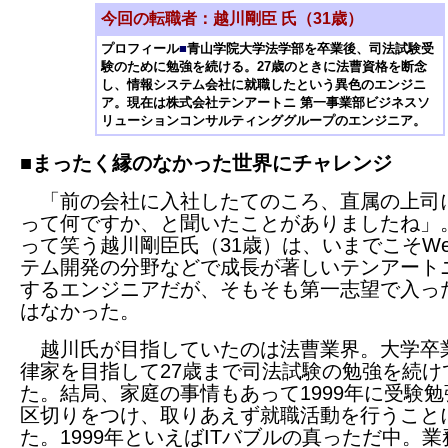
今回の転職者：越川剛臣 氏（31歳）
プロフィール
■
青山学院大学法学部を卒業後、司法試験受
験のために勉強を続ける。27歳のときに法曹資格を断念
し、情報システム会社に就職したという異色のエンジニ
ア。現在は株式会社テンアートニ 第一事業部ビジネスソ
リューションコンサルティンググループのエンジニア。
■まったく縁のなかった世界にチャレンジ
「前の会社に入社したてのころ、直属の上司
って何ですか、と聞いたことがありましたね」
って笑う越川剛臣氏（31歳）は、いまでこそWe
テム開発の分野などで成長が著しいテンアート
するエンジニアだが、そもそも第一志望で入っ
はなかった。
越川氏が目指していたのは法曹業界。大学卒
律家を目指して27歳まで司法試験の勉強を続け
た。結局、家庭の事情もあって1999年に受験
区切りをつけ、取りあえず就職活動を行うこと
た。1999年といえばITバブルの真っただ中。