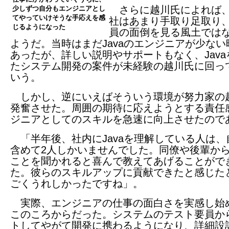
さらに越川氏によれば
少しずつ自分もエンジニアとし
てやっていけそうな手応えを感
社はあまり手取り足取り
じるようになった
員の面倒を見る風土では
ようだ。当時はまだJavaのエンジニアが少ない
あったが、詳しい説明やサポートもなく、Java
たシステム開発の案件が未経験の越川氏に回っ
いう。
しかし、逆にいえばそういう環境が努力家の
発奮させた。周囲の期待に応えようとする責任
ジニアとしてのスキルを急速に向上させたので
「半年後、社内にJavaを理解している人は、
含めて2人しかいませんでした。同僚や後輩からJ
ことを聞かれると喜んで教えてあげることがで
た。彼らのスキルアップに貢献できたと感じた
ごくうれしかったですね」。
実際、エンジニアの仕事の面白さを実感し始
このころからだった。システムのテスト要員か
トしてやがて開発に携わるようになり、詳細設