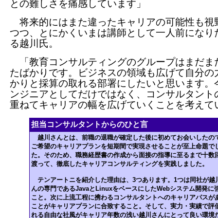
との難しさを痛感しています」
将来的にはまた違ったキャリアの可能性も視
つつ、とにかくいまは講師として一人前になり
る越川氏。
「教育コンサルティングのグループはまだま
たばかりです。ビジネスの領域も広げて自分の
かりと採算の取れる部署にしたいと思います。
ンジニアとしてだけではなく、コンサルタント
重ねてキャリアの幅を広げていくことを考えて
担当コンサルタントからのひと言
越川さんとは、前職の退職が確定した後に初めてお会いしたの
ご希望のキャリアプランを短期間で実現させることが至上命題で
た。そのため、職務経歴書の作成から面接の指導に至るまで十数
渡って、徹底したキャリアコンサルティングを実践しました。
テンアートニを紹介した理由は、3つあります。1つは同社が越
んの専門であるJavaとLinuxをベースにしたWebシステム開発に
こと。次に上流工程に携わるコンサルタントへのキャリアパスが
ことがキャリアプランに合致すること。そして、実力・実績で評
れる自由な社風がキャリア年数の浅い越川さんにとって良い環境