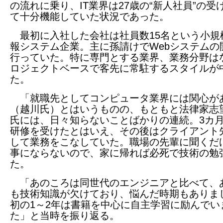
の流れに乗り、IT業界は27歳の“新人社員”の受
て十分機能していた状況であった。
最初に入社した会社は社員数15名という小規
報システム企業。主に孫請けでWebシステムの
行っていた。特に専門とする業界、業務分野は
ロジェクトベースで客先に常駐するスタイルが
た。
「就職先としてコンピュータ業界には関心が
（越川氏）とはいうものの、もともと法律家志
氏には、日々知らないことばかりの連続。3カ月
研修を受けたとはいえ、その後はクライアント
して業務をこなしていた。職場の先輩に聞くだ
事にならないので、家に帰れば必死で技術の勉
た。
「あのころは同世代のエンジニアと比べて、
も技術知識が欠けており、悩んだ時期もありま
初の1～2年は書籍を中心に自主学習に励んでい
た」と当時を振り返る。