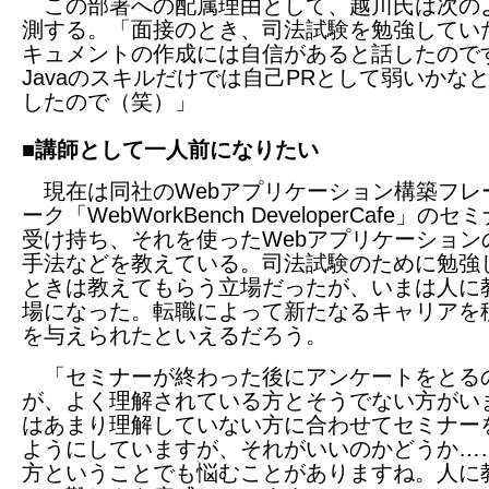
この部署への配属理由として、越川氏は次の
測する。「面接のとき、司法試験を勉強してい
キュメントの作成には自信があると話したので
Javaのスキルだけでは自己PRとして弱いかな
したので（笑）」
■講師として一人前になりたい
現在は同社のWebアプリケーション構築フレ
ーク「WebWorkBench DeveloperCafe」の
受け持ち、それを使ったWebアプリケーション
手法などを教えている。司法試験のために勉強
ときは教えてもらう立場だったが、いまは人に
場になった。転職によって新たなるキャリアを
を与えられたといえるだろう。
「セミナーが終わった後にアンケートをとる
が、よく理解されている方とそうでない方がい
はあまり理解していない方に合わせてセミナー
ようにしていますが、それがいいのかどうか…
方ということでも悩むことがありますね。人に