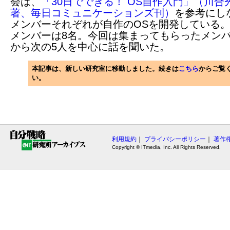
会は、
「30日でできる！ OS自作入門」（川合
著、毎日コミュニケーションズ刊）
を参考にし
メンバーそれぞれが自作のOSを開発している
メンバーは8名。今回は集まってもらったメン
から次の5人を中心に話を聞いた。
本記事は、新しい研究室に移動しました。続きは
こちら
からご覧
い。
利用規約
｜
プライバシーポリシー
｜
著作
Copyright © ITmedia, Inc. All Rights Reserved.