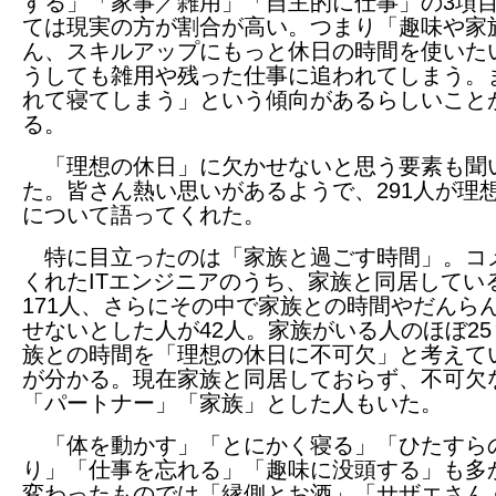
する」「家事／雑用」「自主的に仕事」の3項
ては現実の方が割合が高い。つまり「趣味や家
ん、スキルアップにもっと休日の時間を使いた
うしても雑用や残った仕事に追われてしまう。
れて寝てしまう」という傾向があるらしいこと
る。
「理想の休日」に欠かせないと思う要素も聞
た。皆さん熱い思いがあるようで、291人が理
について語ってくれた。
特に目立ったのは「家族と過ごす時間」。コ
くれたITエンジニアのうち、家族と同居してい
171人、さらにその中で家族との時間やだんら
せないとした人が42人。家族がいる人のほぼ2
族との時間を「理想の休日に不可欠」と考えて
が分かる。現在家族と同居しておらず、不可欠
「パートナー」「家族」とした人もいた。
「体を動かす」「とにかく寝る」「ひたすら
り」「仕事を忘れる」「趣味に没頭する」も多
変わったものでは「縁側とお酒」「サザエさん