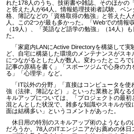
れた178人のうち、技術書や雑誌、そのほかの
と答えた人が64人。情報処理技術者試験、ベン
格、簿記などの「資格取得の勉強」と答えた人が
人。この2つが最も多かった。「Webでの情報
（19人）、「英語など語学の勉強」（14人）
た。
「家庭内LANにActive Directoryを構築して
ど、自宅に構築した環境のメンテナンスがスキ
につながるとした人が数人。変わったところで
記事の原稿を書く」「スポーツジムで心身の力
る」「心理学」など。
「IT以外の分野」「直接はコンピュータを使
強（法律、簿記など）」といった業務と異なる
キルアップについては、「プロジェクトの最初
混とんとした状況で、雑多な知識やスキルが役
面は結構多い」というコメントがあった。
休日用の特別のスキルアップ術のようなもの
だろうか。78人のITエンジニアがお薦めの休日