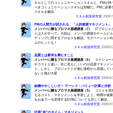
キルとしてのコミュニケーションスキルと、PMが持
べきコミュニケーションスキルは別物だ。PMに必要
スキルを解説
スキル創造研究室
2008/7
PMの人間力が試される、「人的資源マネジメント」
メンバーに贈るプロマネ基礎講座（7）
ITプロジェ
トは人がすべて。今回は、メンバの調達やチームビル
ディングに関するプロセスを解説。モチベーション向
上のヒントも！
スキル創造研究室
2008/5/
品質とは要求を満たすこと
メンバーに贈るプロマネ基礎講座（6）
スケジュー
やコストと違い、目に見えにくいのが品質マネジメン
ト。しかし、プロジェクトが進む過程から意識してい
ないと後が大変
スキル創造研究室
2008/4/
結構ややこしいぞ！ アーンド・バリュー計算と分析
メンバーに贈るプロマネ基礎講座（5）
コストを見
もるコスト・マネジメントを学習しよう。時間や成果
をお金で一元管理するEVMについても詳しく解説。
スキル創造研究室
2008/3/
計画“命”のタイム・マネジメント