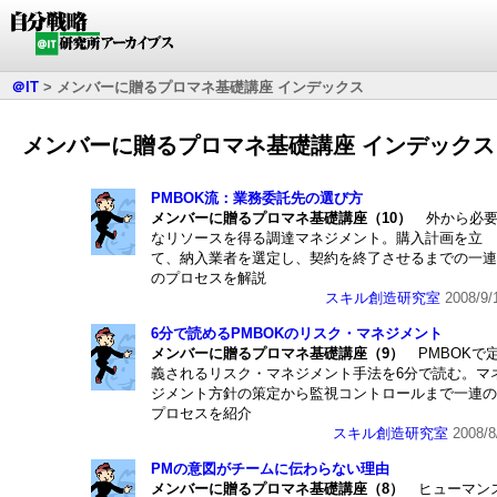
＠IT
>
メンバーに贈るプロマネ基礎講座 インデックス
メンバーに贈るプロマネ基礎講座 インデックス
PMBOK流：業務委託先の選び方
メンバーに贈るプロマネ基礎講座（10）
外から必
なリソースを得る調達マネジメント。購入計画を立
て、納入業者を選定し、契約を終了させるまでの一連
のプロセスを解説
スキル創造研究室
2008/9/
6分で読めるPMBOKのリスク・マネジメント
メンバーに贈るプロマネ基礎講座（9）
PMBOKで
義されるリスク・マネジメント手法を6分で読む。マ
ジメント方針の策定から監視コントロールまで一連の
プロセスを紹介
スキル創造研究室
2008/8
PMの意図がチームに伝わらない理由
メンバーに贈るプロマネ基礎講座（8）
ヒューマン