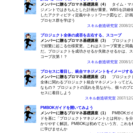
メンバーに贈るプロマネ基礎講座（4）
タイム・マ
ジメントではきちんとした計画が重要。WBSを詳細
したアクティビティ定義やネットワーク図など、計画
プロセス群を学ぼう
スキル創造研究室
2008/2/
プロジェクト全体の成否を左右する、スコープ
メンバーに贈るプロマネ基礎講座（3）
プロジェク
で頻繁に起こる仕様変更。これはスコープ変更と同義
だ。プロジェクトを成功させるか失敗させるかは、ス
コープ次第！？
スキル創造研究室
2008/1/
プロセスに着目し、統合マネジメントをイメージする
メンバーに贈るプロマネ基礎講座（2）
プロジェク
全体に関わるプロジェクト統合マネジメントってどん
なもの？ プロジェクトの流れを見ながら、個々のプ
セスに着目しよう
スキル創造研究室
2007/12/
PMBOKガイドを開いてみよう
メンバーに贈るプロマネ基礎講座（1）
PMBOKガ
ドを基に「プロジェクトマネジメントとは何か」を分
かりやすく解説。PMBOKは初めてという方、これを
に学びませんか