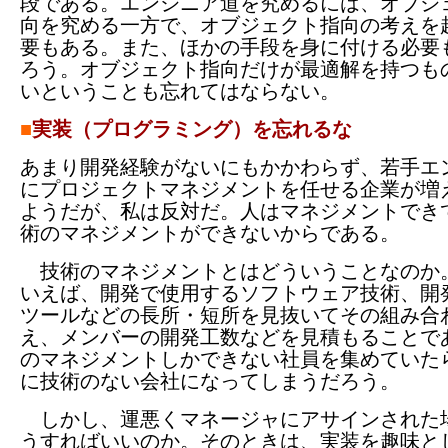
段である。エンジニア道を究めるには、オブジ
向を究める一方で、オブジェクト指向の考えを
要もある。また、ほかの手段を身に付ける必要
ろう。オブジェクト指向だけが最適解を持つも
いということも忘れてはならない。
■
実装（プログラミング）を忘れるな
あまり開発経験がないにもかかわらず、若手エ
にプロジェクトマネジメントを任せる企業が増
ようだが、私は反対だ。人はマネジメントでき
術のマネジメントができないからである。
技術のマネジメントとはどういうことなのか
いえば、開発で使用するソフトウェア技術、開
ツールなどの長所・短所を見抜いてその組み合
え、メンバーの開発工数などを見積もることで
のマネジメントしかできない社員を集めていた
に技術のない会社になってしまうだろう。
しかし、運悪くマネージャにアサインされた
うすればいいのか。そのときは、実装を趣味と