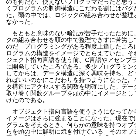
のも何だが、使えないプログラマだったと思う
くプログラムの制御構造にこだわる割にはバグ
た。頭の中では、ロジックの組み合わせが整理
なかった。
もともと意味のない暗記が苦手だったために
クの組み合わせを頭の中で整理できずに苦労し
のだ。プログラミングがある程度上達したころ
ログラムの構造をイメージでとらえていた。そ
ジェクト指向言語を使う前、C言語やアセンブ
に開発していたころである。多少プログラミン
してからは、データ構造に深く興味を持ち、ど
ればいいのかにこだわりを持つようになった。
タ構造にアクセスする関数を明確にした。デー
取り巻く関数グループを頭の中にイメージとし
けたのである。
オブジェクト指向言語を使うようになってか
イメージはさらに強まることになった。現在で
グラムを考えるとき、何らかの意味を持つオブ
らを頭の中に鮮明に焼き付けている。そのオブ