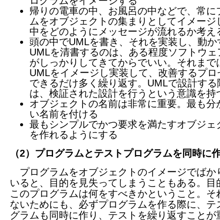
ログラムをイメージする
帰りの電車の中、お風呂の中などで、常に
ムをオブジェクトの集まりとしてイメージ
中をどのようにメッセージが流れるか考え
頭の中でUMLを書き、それを実装し、動か
UMLを清書するのは、ある程度ソフトウェ
がしっかりしてきてからでいい。それまで
UMLをイメージし実装して、改善するプロ
できるだけ多く繰り返す。UMLで設計する
は、検証された設計を行うという意識を持
オブジェクトの名前は非常に重要。最も分
い名前を付ける
最もシンプルでかつ要求を満たすオブジェ
を作れるようにする
（2）プログラムとテストプログラムを同時に
プログラムをオブジェクトのイメージでばか
いると、目的を見失ってしまうこともある。目
このプログラムは何をすべきかということ。そ
ないためにも、必ずプログラムを作る際に、テ
グラムも同時に作り、テストを繰り返すことが