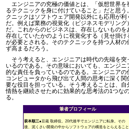
エンジニアの究極の価値とは、「仮想世界を
るテクニックを身に付けていること」だと思う
クニックはソフトウェア開発以外にも応用が利
だ。例えば業務の視覚化（ビジネスモデリング
だ。これからのビジネスは、存在しないものを
存在していたかのように視覚化する（見せ掛け
が必要とされる。そのテクニックを持つ人材の
ず高まるだろう。
そう考えると、エンジニアは時代の先端を突
いるのである。その意味においても、エンジニ
的な責任を負っているのである。エンジニアの
コンピュータから飛び出て人間の思考に深く関
要な役目を担っている。そう考えることは、自
情熱を継続させために効果的な思考法の1つな
る。
筆者プロフィール
萩本順三
●豆蔵 取締役。20代後半でエンジニアに転身。その
後、泥くさい開発の中からソフトウェアの構造をとらえること