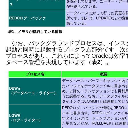
を保存しています。ユーザー・デー
ュ
が格納されている。
データベースに対して行った変更を
REDOログ・バッファ
所です。例えば、UPDATEなどの変
録している。
表1 メモリが格納している情報
なお、バックグラウンドプロセスは、インス
起動と同時に起動するプログラム部分です。次
プロセスがあり、これらによってOracleは効率
タベース管理を実現しています（
表2
）。
プロセス名
概要
データベース・バッファキャッシュ内
たバッファをデータファイルに書き出
DBWn
め、以降のトランザクションでも再利
（データベース・ライター）
うに調整する。なお、データファイル
タイミングはCOMMITとは連動してい
REDOログ・バッファの情報をREDO
イルに書き出す。REDOログ・ファイ
LGWR
すタイミングは、トランザクションがCO
（ログ・ライター）
た場合などだが、ROLLBACKとは連動