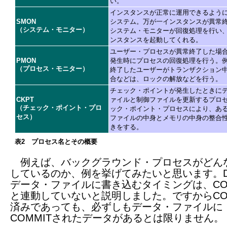
い。
インスタンスが正常に運用できるよう
SMON
システム。万が一インスタンスが異常
（システム・モニター）
システム・モニターが回復処理を行い
ンスタンスを起動してくれる。
ユーザー・プロセスが異常終了した場
PMON
発生時にプロセスの回復処理を行う。
（プロセス・モニター）
終了したユーザーがトランザクション
合などは、ロックの解放などを行う。
チェック・ポイントが発生したときに
CKPT
ァイルと制御ファイルを更新するプロ
（チェック・ポイント・プロ
ック・ポイント・プロセスにより、あ
セス）
ファイルの中身とメモリの中身の整合
きをする。
表2 プロセス名とその概要
例えば、バックグラウンド・プロセスがどん
しているのか、例を挙げてみたいと思います。D
データ・ファイルに書き込むタイミングは、COM
と連動していないと説明しました。ですからCOM
済みであっても、必ずしもデータ・ファイルに
COMMITされたデータがあるとは限りません。