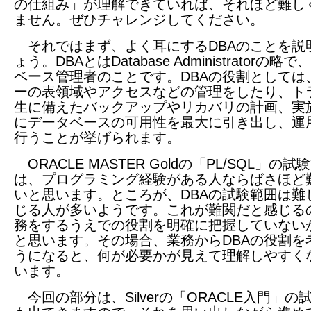
の仕組み」が理解できていれば、それほど難し
ません。ぜひチャレンジしてください。
それではまず、よく耳にするDBAのことを説
ょう。DBAとはDatabase Administratorの略
ベース管理者のことです。DBAの役割としては
ーの表領域やアクセスなどの管理をしたり、ト
生に備えたバックアップやリカバリの計画、実
にデータベースの可用性を最大に引き出し、運
行うことが挙げられます。
ORACLE MASTER Goldの「PL/SQL」の試
は、プログラミング経験がある人ならばさほど
いと思います。ところが、DBAの試験範囲は難
じる人が多いようです。これが難関だと感じる
務をするうえでの役割を明確に把握していない
と思います。その場合、業務からDBAの役割を
うになると、何が必要かが見えて理解しやすく
います。
今回の部分は、Silverの「ORACLE入門」の