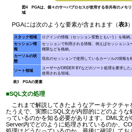
図4 PGAは、個々のサーバプロセスが使用する非共有のメモリ
域
PGAには次のような要素が含まれます（
表3
スタック領域
ログインの情報（セッション変数ともいう）を格納
セッション情
セッションで利用される情報、例えばセッションユ
報
権限などを格納。
カーソルの状
現在のセッションで使用しているカーソルの情報を
態
ユーザーがORDER BYなどのソート処理を要求した
ソート領域
使用される領域。
表3 PGAの要素
■SQL文の処理
これまで解説してきたようなアーキテクチャ
たうえで、実際にSQL文が内部的にどのような
っているのかを知る必要があります。DML文がOr
Server内でどのように処理されているのか、CO
処理はどうなっているのか、最後に確認してお