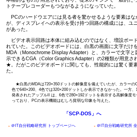
トテープレコーダーもつながるようになっていた。
PCのハードウエアには見る者を驚かせるような要素はな
が、ディスプレイへの表示を受け持つ回路の構成には、ユ
があった。
ビデオ表示回路は本体に組み込むのではなく、増設ボー
れていた。このビデオボードには、白黒の画面に文字だけ
MDA（Monochrome Display Adapter）と、カラーで文
示できるCGA（Color Graphics Adapter）の2種類が用意
★。だがこのビデオボードに関しても、性能的には驚く要
た。
★白黒のMDAは720×350ドットの解像度を備えていたが、カラーのC
色で640×200、4色では320×200ドットしか表示できなかった。一方、1
発表されたアップルII は、6色で280×192ドットを表示する高解像度
っており、PCの表示機能はむしろ貧弱な印象を与えた。
「SCP-DOS」へ
＠IT自分戦略研究所 トップページへ
＠IT自分戦略研究所 
»
»