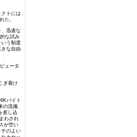
ェクトには
られた。
せ、迅速な
発的な試み
という制度
大きな自由
ンピュータ
にこぎ着け
6Kバイト
来の流儀
を差し込
まわされ
ースが空い
ッチのよい
ったカセッ