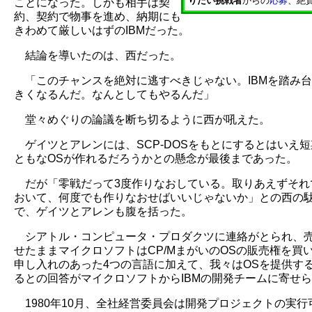
りたい挑戦者
からの
応募
、絶
ことになった。しかも相手は契
約、契約で物事を進め、納期にも
きわめて厳しいはずのIBMだった。
結論を導いたのは、西だった。
「このチャンスを絶対に逃すべきじゃない。IBMを踏み
きくなるんだ。なんとしてもやるんだ」
堂々めぐりの論議を断ち切るように西が吼えた。
ゲイツとアレンには、SCP-DOSをもとにするとはいえ
ともなOSが作れるだろうかとの懸念が最後まであった。
だが「零戦だって3度作りなおしている。取りあえずそれ
おいて、何度でも作りなおせばいいじゃないか」との西の
で、ゲイツとアレンも腹を括った。
シアトル・コンピュータ・プロダクツに連絡がとられ、
せたままマイクロソフトはCP/MまがいのOSの販売権を買
申し入れのあった4つの言語に加えて、我々はOSを提供す
るとの回答がマイクロソフトからIBMの開発チームに寄せ
1980年10月、全社経営委員会は開発プロジェクトの実行