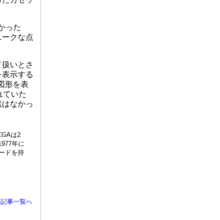
かった
ニークな点
ド扱いとさ
を表示する
字と図形を表
されていた
素はなかっ
GAは2
977年に
モードを持
全記事一覧へ