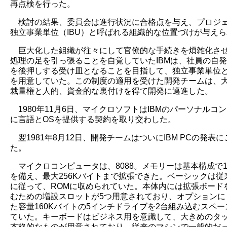
再点検を行った。
検討の結果、委員会は進行状況に合格点を与え、プロジ
独立事業単位（IBU）と呼ばれる組織的な位置づけが与え
巨大化した組織が往々にして官僚的な手続きを煩雑化さ
処理の足を引っ張ることを自覚していたIBMは、社員の自
を後押しする受け皿となることを目指して、独立事業単位
を用意していた。この制度の適用を受けた開発チームは、
裁量権と人的、資金的な裏付けを得て開発に邁進した。
1980年11月6日、マイクロソフトはIBMのパーソナルコ
に言語とOSを提供する契約を取り交わした。
翌1981年8月12日、開発チームはついにIBM PCの発表
た。
マイクロコンピュータは、8088。メモリーは基本構成で1
を備え、最大256Kバイトまで拡張できた。ベーシックは従
に従って、ROMに収められていた。本体内には拡張ボード
むための増設スロットが5つ用意されており、オプションに
た容量160Kバイトの5インチドライブを2台組み込むスペ
ていた。キーボードはビジネス用を意識して、大きめのタ
本格的なものが用意されており、従来のマシンで一般的だ