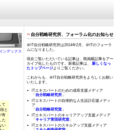
自分戦略研究所、フォーラム化のお知らせ
＠IT自分戦略研究所は2014年2月、＠ITのフォーラ
ムになりました。
インデックス
現在ご覧いただいている記事は、既掲載記事をアー
カイブ化したものです。新着記事は、
新しくなっ
たトップページ
よりご覧ください。
これからも、＠IT自分戦略研究所をよろしくお願い
いたします。
ITエキスパートのための成長支援メディア
「
自分戦略研究所
」
ITエキスパートの自律的な人生設計応援メディ
して
ア
「
自分戦略研究室
」
手段と
が有
ITエキスパートのキャリアアップ支援メディア
「
キャリア実現研究室
」
した
ない
ITエキスパートのスキルアップ支援メディア
「
スキル創造研究室
」