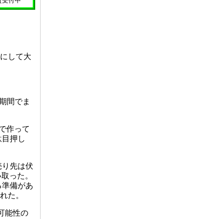
賛受付中
台にして大
短期間でま
で作って
駄目押し
売り先は伏
い取った。
る準備があ
られた。
可能性の