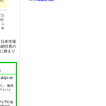
助と
て公
6日
」に
）全
て日本市場
の副社長の
心に絡まり
！
てみないか
卸し、勉強
アドバイ
！
ジニアにな