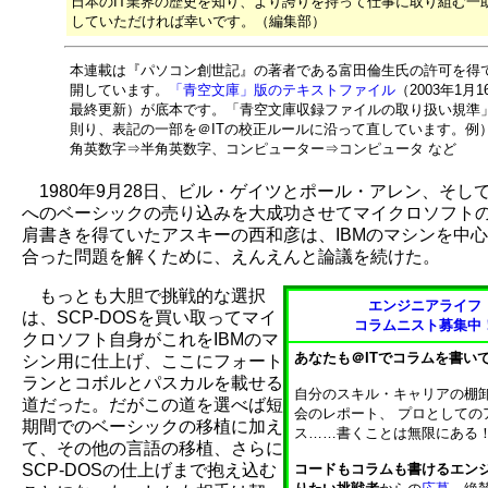
日本のIT業界の歴史を知り、より誇りを持って仕事に取り組む一
していただければ幸いです。（編集部）
本連載は『パソコン創世記』の著者である富田倫生氏の許可を得
開しています。
「青空文庫」版のテキストファイル
（2003年1月1
最終更新）が底本です。「青空文庫収録ファイルの取り扱い規準
則り、表記の一部を＠ITの校正ルールに沿って直しています。例
角英数字⇒半角英数字、コンピューター⇒コンピュータ など
1980年9月28日、ビル・ゲイツとポール・アレン、そし
へのベーシックの売り込みを大成功させてマイクロソフト
肩書きを得ていたアスキーの西和彦は、IBMのマシンを中
合った問題を解くために、えんえんと論議を続けた。
もっとも大胆で挑戦的な選択
エンジニアライフ
は、SCP-DOSを買い取ってマイ
コラムニスト募集中
クロソフト自身がこれをIBMのマ
あなたも＠ITでコラムを書い
シン用に仕上げ、ここにフォート
ランとコボルとパスカルを載せる
自分のスキル・キャリアの棚
道だった。だがこの道を選べば短
会のレポート、 プロとしての
期間でのベーシックの移植に加え
ス……書くことは無限にある
て、その他の言語の移植、さらに
SCP-DOSの仕上げまで抱え込む
コードもコラムも書けるエン