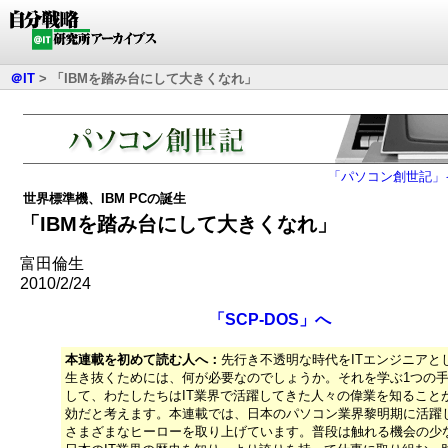
＠IT
>
「IBMを踏み台にして大きくなれ」
「パソコン創世記」
世界標準機、IBM PCの誕生
「IBMを踏み台にして大きくなれ」
富田倫生
2010/2/24
「SCP-DOS」へ
本連載を初めて読む人へ：
先行き不透明な時代をITエンジニアと
生き抜くためには、何が必要なのでしょうか。それを学ぶ1つの
して、わたしたちはIT業界で活躍してきた人々の偉業を知ること
効だと考えます。本連載では、日本のパソコン業界黎明期に活躍
さまざまなヒーローを取り上げています。普段は触れる機会の少