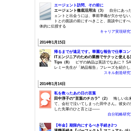
エージェント訪問、その前に
エージェント徹底活用法（3）
自分にあっ
ェントと出会うには、事前準備が欠かせない
トとの面談の前にすべきこと、面談中にすべ
体的に伝授する
キャリア実現研究
2014年1月15日
帰るまでが遠足です。華麗な報告で仕事コン
ITエンジニアのための業務でサクッと使える
Tips（8）
ピザの納品は英語でなあに？ SA
レミー先生が「納品報告」フレーズを紹介し
スキル創造研究
2014年1月14日
私を救ったあの日の言葉
田中淳子の“言葉のチカラ”（2）
悔しい出
て、会社で泣いてしまった田中さん。彼女の
した先輩のひと言とは――
自分戦略研究
【年金】期限内にするべき手続き2つ
退職手続き【パーフェクト】マニュアル（