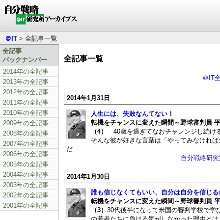
＠IT
> 全記事一覧
全記事
全記事一覧
バックナンバー
2014年の全記事
＠IT
2013年の全記事
2012年の全記事
2014年1月31日
2011年の全記事
2010年の全記事
人生には、失敗なんてない！
転機をチャンスに変えた瞬間～野球審判員 
2009年の全記事
（4）
40歳を過ぎてなおチャレンジし続け
2008年の全記事
そんな彼が好きな言葉は「やってみなければ
2007年の全記事
だ
2006年の全記事
自分戦略研究
2005年の全記事
2004年の全記事
2014年1月30日
2003年の全記事
誰も信じなくてもいい、自分は自分を信じる
2002年の全記事
転機をチャンスに変えた瞬間～野球審判員 
2001年の全記事
（3）
30代後半になって米国の審判学校で学び
の若者たちに負ける気がしなかった理由とは