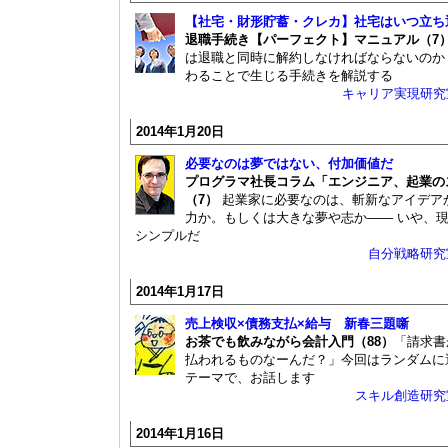
【社宅・財形貯蓄・クレカ】社宅はいつ立ち
退職手続き【パーフェクト】マニュアル（
は退職と同時に解約しなければならないのか
わることで生じる手続きを解説する
キャリア実現研究
2014年1月20日
必要なのは夢ではない、付加価値だ
プログラマ社長コラム「エンジニア、起業の
（7）
起業家に必要なのは、斬新なアイデア
力か。もしくは大きな夢や志か―― いや、
シンプルだ
自分戦略研究
2014年1月17日
売上検収×債務支払×給与 新春三題噺
お茶でも飲みながら会計入門（88）
「請求書
払われるものなーんだ？」今回はランダムに
テーマで、お話します
スキル創造研究
2014年1月16日