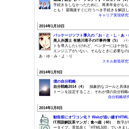
手続きをしなかったために、将来年金がもら
とも！ 退職後すぐに行うべき手続きを解説
キャリア実現研究
2014年1月10日
パッケージソフト導入の「お・と・し・あ・
美人弁護士 有栖川塔子のIT事件簿（5）
パッ
トを導入したいけれど、ベンダーには十分な
エンジニアがいない。そんなときに必要なの
あ・ゆ・み・よ・り
スキル創造研究
2014年1月9日
僕の自分戦略
自分戦略2014（4）
抽象的なゴールと具体
トーンを設定すること、それが僕の自分戦略
自分戦略研
2014年1月8日
勧告前にオワコン化？ Webが追い越すHTML
IT用語解説系マンガ：食べ超（40）
数字が
ータイプ。景気良く「HTML500」でいきま