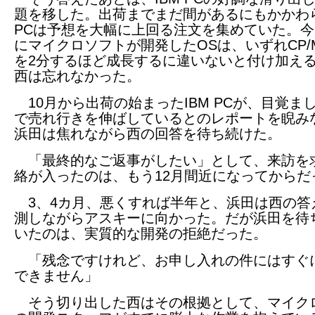
題を移した。出荷までまだ間があるにもかかわ
PCは予想を大幅に上回る注文を集めていた。今
にマイクロソフトが開発したOSは、いずれCP/
を2分するほど成長するに違いないと付け加え
西は忘れなかった。
10月から出荷の始まったIBM PCが、目覚ま
で売れ行きを伸ばしているとのレポートを睨み
浜田は焦れながら西の回答を待ち続けた。
「最終的なご返事がしたい」として、来訪を
絡が入ったのは、もう12月間近になってからだ
3、4カ月、悪くすれば半年と、浜田は西の答
測しながらアスキーに向かった。だが浜田を待
いたのは、実質的な開発の拒絶だった。
「残念ですけれど、お申し入れの件にはすぐ
できません」
そう切り出した西はその根拠として、マイク