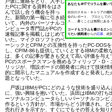
戸坂に連絡をとり、入手し
あなたも＠ITでコラムを書い
たPCに関する資料をはさ
んで話し合う機会を持っ
自分のスキル・キャリアの棚
た。新聞の第一報に引き続
会のレポート、 プロとしての
ス……書くことは無限にある
いて、内外のパーソナルコ
ンピュータ専門誌がPCの
コードもコラムも書けるエン
速報記事を掲載しはじめて
りたい挑戦者
からの
応募
、絶
いた。マイクロソフトのベ
ーシックとCP/Mとの互換性を持ったPC-DOS
し、CP/M-86も提供していくとするIBMの柔軟
は、多くの記事が驚きも交えて高い評価を与え
PCのスポークスマンを務めるフィリップ・D・
リッジが、増設ボードの開発者に向けて技術情
的に開示したマニュアルを作成すると発表した
題となっていた。
戸坂はIBMがPCにどのような技術を盛り込ん
に、強い興味を抱いていた。浜田はIBMの打ち
ーソナルコンピュータらしいパーソナルコンピ
作るという方針が、市場からどう評価され、ど
売れ行きを示すか、すぐにでもその答えを知り