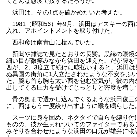
てどんな態度で接するだろうか。
浜田は、その1点を確かめたいと考えた。
1981（昭和56）年9月、浜田はアスキーの西
入れ、アポイントメントを取り付けた。
西和彦は南青山に棲んでいた。
新聞や雑誌で見たとおりの長髪。黒縁の眼鏡
細い目が微笑みながら浜田を迎えた。だが腰を
西が、2、3度立て続けに咳払いすると、浜田は
ぬ異国の街角に1人立たされたような不安をふ
た。腕も首も胸も太い西を包む空気が、彼の内
出してくる圧力を受けてじっとりと密度を増し
骨の奥まで透かし込んでくるような浜田俊三
に、西はもう一度絞り出すように喉を鳴らした
スーツに身を固め、ネクタイで自らを縛り付
ものの、彼が生まれついてのファイターである
みそりを合わせたような浜田の口元が雄弁に物