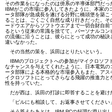
その作業をになったのは傍系の半導体部門だっ
IBMがこの市場に参入してきたように、本家の
ータ部隊が急成長を遂げる分野に橋頭堡を築こ
ることは、ごくごく自然な成り行きだった。そ
ードウエアからソフトウエアまで一切合財自前
るという従来の常識を捨てて、パーソナルコン
の流儀に沿うことは、彼らにとって成功の秘訣
違いなかった。
その当然の策を、浜田はとりたいという。
IBMのプロジェクトへの参加がマイクロソフ
なチャンスを与えてくれたように、日本電気の
ータ部隊による本格的な市場参入もまた、アス
イクロソフトにとってさらなる飛躍の推進力と
性を持っていた。
だが西は、浜田の打診に即答することを避け
「ビルにも相談して、お返事させてください
そう答えたあとは、IBM PCの好調な滑り出