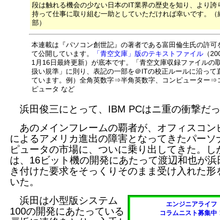
段は触れる機会の少ない日本のIT業界の歴史を知り、より誇
持って仕事に取り組む一助としていただければ幸いです。（
部）
本連載は『パソコン創世記』の著者である富田倫生氏の許可
て公開しています。
「青空文庫」版のテキストファイル
（20
1月16日最終更新）が底本です。「青空文庫収録ファイルの
扱い規準」に則り、表記の一部を＠ITの校正ルールに沿って
ています。例）全角英数字⇒半角英数字、コンピューター⇒
ピュータ など
浜田俊三にとって、IBM PCはニ重の衝撃だ
あのメインフレームの覇者が、オフィスコン
によるアメリカ進出の障害となってきたパーソ
ピュータの市場に、ついに乗り出してきた。し
は、16ビット機の開発にあたって渡辺和也が浜
き付けた要求をそっくりそのまま受け入れた形
いた。
浜田は小型版システム
エンジニアライフ
100の開発にあたっている
コラムニスト募集中