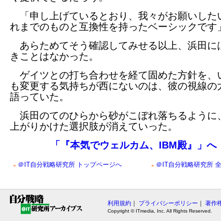
「申し上げているとおり、我々がお願いした
れまでのものと互換性を持ったベーシックです
あらためてそう確認してみせる以上、浜田に
きことはなかった。
ゲイツとの打ち合わせを経て固めた方針を、
も変更する気持ちが西にないのは、彼の視線の
語っていた。
浜田のてのひらから砂がこぼれ落ちるように
上がりかけた選択肢が消えていった。
「『本気でウェルカム、IBM殿』」へ
＠IT自分戦略研究所 トップページへ
＠IT自分戦略研究所 
»
»
利用規約
｜
プライバシーポリシー
｜
著作
Copyright © ITmedia, Inc. All Rights Reserved.