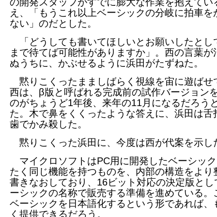
の開発スタッフがすでに膨大な作業を抱えてい
え、「もうこれ以上ベーシックの分岐に拍車を
ない」のだとした。
「どうしても書いてほしいとお願いしたとし
まで待てば可能性がありますか」。西の言葉が
ぬうちに、かぶせるように浜田がたずねた。
黙りこくったまましばらく視線を宙に遊ばせ
西は、β版と呼ばれる完成前の試作バージョン
のがちょうど1年後、来年の11月になるだろう
た。木で鼻をくくったような答えに、浜田は舌
歯でかみ殺した。
黙りこくった浜田に、今度は西が代案を示し
マイクロソフトはPC用に開発したベーシック
たく同じ機能を持つものを、内部の構造をより
書きなおしており、16ビット対応の決定版とし
ーシックの名称で販売する準備を進めている。
ベーシックを日本語化するという形であれば、
く提供できるだろう。