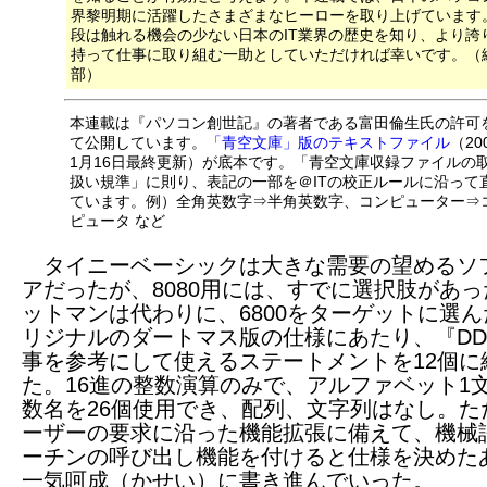
界黎明期に活躍したさまざまなヒーローを取り上げています
段は触れる機会の少ない日本のIT業界の歴史を知り、より誇
持って仕事に取り組む一助としていただければ幸いです。（
部）
本連載は『パソコン創世記』の著者である富田倫生氏の許可
て公開しています。
「青空文庫」版のテキストファイル
（20
1月16日最終更新）が底本です。「青空文庫収録ファイルの
扱い規準」に則り、表記の一部を＠ITの校正ルールに沿って
ています。例）全角英数字⇒半角英数字、コンピューター⇒
ピュータ など
タイニーベーシックは大きな需要の望めるソ
アだったが、8080用には、すでに選択肢があ
ットマンは代わりに、6800をターゲットに選
リジナルのダートマス版の仕様にあたり、『DD
事を参考にして使えるステートメントを12個に
た。16進の整数演算のみで、アルファベット1
数名を26個使用でき、配列、文字列はなし。た
ーザーの要求に沿った機能拡張に備えて、機械
ーチンの呼び出し機能を付けると仕様を決めた
一気呵成（かせい）に書き進んでいった。