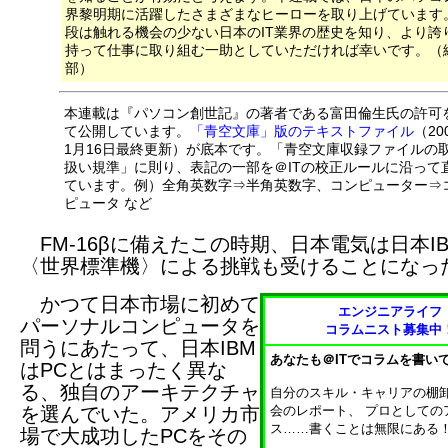
界黎明期に活躍したさまざまなヒーローを取り上げています
段は触れる機会の少ない日本のIT業界の歴史を知り、より誇
持って仕事に取り組む一助としていただければ幸いです。（
部）
本連載は『パソコン創世記』の著者である富田倫生氏の許可
て公開しています。
「青空文庫」版のテキストファイル
（20
1月16日最終更新）が底本です。「青空文庫収録ファイルの
扱い規準」に則り、表記の一部を＠ITの校正ルールに沿って
ています。例）全角英数字⇒半角英数字、コンピューター⇒
ピュータ など
FM-16βに備えたこの時期、日本電気は日本I
〈世界標準機〉による挑戦も受けることになっ
かつて日本市場に初めて
エンジニアライフ
パーソナルコンピュータを
コラムニスト募集中
問うにあたって、日本IBM
あなたも＠ITでコラムを書い
はPCとはまったく異な
る、独自のアーキテクチャ
自分のスキル・キャリアの棚
を選んでいた。アメリカ市
会のレポート、 プロとしての
ス……書くことは無限にある
場で大成功したPCをその