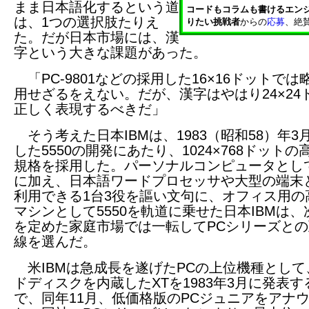
まま日本語化するという道
コードもコラムも書けるエン
は、1つの選択肢たりえ
りたい挑戦者
からの
応募
、絶
た。だが日本市場には、漢
字という大きな課題があった。
「PC-9801などの採用した16×16ドットでは
用せざるをえない。だが、漢字はやはり24×24
正しく表現するべきだ」
そう考えた日本IBMは、1983（昭和58）年3
した5550の開発にあたり、1024×768ドットの
規格を採用した。パーソナルコンピュータとし
に加え、日本語ワードプロセッサや大型の端末
利用できる1台3役を謳い文句に、オフィス用の
マシンとして5550を軌道に乗せた日本IBMは
を定めた家庭市場では一転してPCシリーズと
線を選んだ。
米IBMは急成長を遂げたPCの上位機種として
ドディスクを内蔵したXTを1983年3月に発表す
で、同年11月、低価格版のPCジュニアをアナ