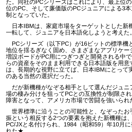
た。同社のPCシリーズはこれにより、最上位の
位のPC、そして廉価版のPCジュニアによる3
制となっていた。
日本IBMは、家庭市場をターゲットとした新
一転して、ジュニアを日本語化しようと考えた
PCシリーズ（以下PC）が16ビットの標準機
地位を揺るぎなく固め、さまざまなアプリケー
増設ボードがPC用につぎつぎと開発される中
らの資産をそのまま利用できる日本語版を用意
は、長期的な視野に立てば、日本IBMにとって
のある当然の選択だった。
だが新機種がなぞる相手として選んだジュニ
場の棲み分けを狙ってPCとの互換性が制限さ
障害となって、アメリカ市場で苦闘を強いられ
世界標準に沿うことの可能性と、なぞったお
振という相反する2つの要素を抱えた新機種は、
PC/JXと名付けられ、1984（昭和59）年10月
れた★。