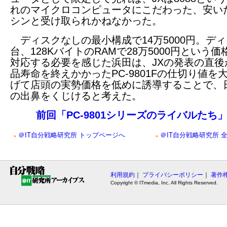
れのマイクロコンピュータにこだわった、安い
シンと受け取られかねなかった。
ディスクなしの最小構成で14万5000円。ディ
台、128KバイトのRAMで28万5000円という
対応する必要を感じた浜田は、JXの発表の直後
品寿命を終えかかったPC-9801Fの仕切り値を
げて店頭の実勢価格を低めに誘導することで、日
の出鼻をくじけると考えた。
前回「PC-9801シリーズのライバルたち
＠IT自分戦略研究所 トップページへ
＠IT自分戦略研究所 
»
»
利用規約
｜
プライバシーポリシー
｜
著作
Copyright © ITmedia, Inc. All Rights Reserved.