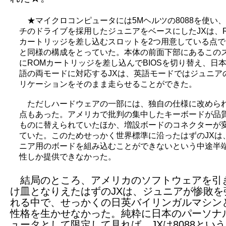
★マイクロコンピュータには5Mヘルツの8088を使い、3
チのドライブを採用したジュニアをベースにしたJXは、
カートリッジを差し込むスロットを2つ用意している点で
と同様の構成をとっていた。本体の前面下部にあるこの
にROMカートリッジを差し込んでBIOSを切り替え、日
語の両モードに対応するJXは、英語モードではジュニア
リケーションをそのまま走らせることができた。
ただしハードウェアの一部には、独自の仕様に改めら
点もあった。アメリカで批判の集中したキーボードが品
ものに替えられていたほか、増設ボードのコネクターが
ていた。このためせっかく世界標準に沿ったはずのJXは
ニア用のボードを組み込むことができないという中途半
性しか提供できなかった。
結局のところ、アメリカのソフトウェアを引
け皿となりえたはずのJXは、ジュニアが惨敗を
れる中で、せっかくの日英バイリンガルマシン
性格を生かせなかった。純粋に日本のパーソナ
ュータとして限定して見れば、JXは8088とい