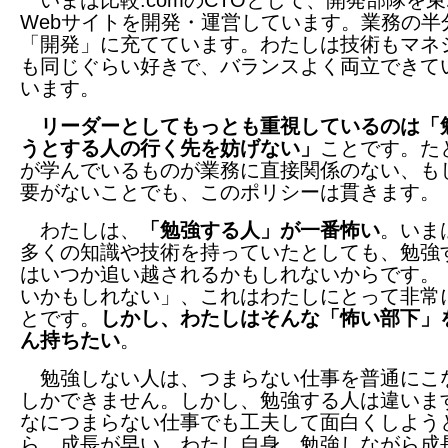
いまは比較.comのCTOとして、開発部隊を
Webサイトを開発・運営しています。業務の半
「開発」に充てています。わたしは技術もマネ
も同じぐらい好きで、バランスよく両立できて
います。
リーダーとしてもっとも重視しているのは「
うとする人の行く先を妨げない」
ことです。た
が学んでいるものが業務に直接関係のない、も
要がないことでも、このポリシーは貫きます。
わたしは、
「勉強する人」が一番怖い
。いま
多くの知識や技術を持っていたとしても、勉強
はいつか追い越されるかもしれないからです。
いかもしれない」、これはわたしにとって非常
とです。
しかし、わたしはそんな「怖い部下」
ん持ちたい
。
勉強しない人は、つまらない仕事を普通にこ
しかできません。しかし、勉強する人は違いま
なにつまらない仕事でも工夫して面白くしよう
ら、成長が早い。わたし自身、勉強しながら成