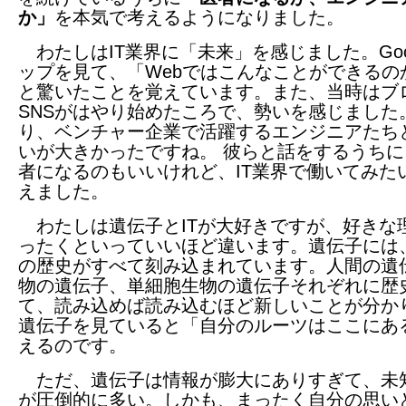
か」
を本気で考えるようになりました。
わたしはIT業界に「未来」を感じました。Goo
ップを見て、「Webではこんなことができるの
と驚いたことを覚えています。また、当時はブ
SNSがはやり始めたころで、勢いを感じました
り、ベンチャー企業で活躍するエンジニアたち
いが大きかったですね。 彼らと話をするうちに
者になるのもいいけれど、IT業界で働いてみた
えました。
わたしは遺伝子とITが大好きですが、好きな
ったくといっていいほど違います。遺伝子には
の歴史がすべて刻み込まれています。人間の遺
物の遺伝子、単細胞生物の遺伝子それぞれに歴
て、読み込めば読み込むほど新しいことが分か
遺伝子を見ていると「自分のルーツはここにあ
えるのです。
ただ、遺伝子は情報が膨大にありすぎて、未
が圧倒的に多い。しかも、まったく自分の思い