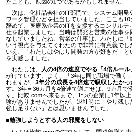
たことも、原因の1つであるかもしれません。
次は、化粧品会社のIT部門で、システム開発
ワーク管理などを担当していました。ここも10
辞めて、医療系企業のITを支援するコンサルテ
社を起業しました。当時は開発と営業の仕事を
なしていましたね。営業の仕事は、わたしに「
いう視点を与えてくれたので非常に有意義でし
いえ、「わたしはやはり開発の方が好きだ」と
を実感しました。
わたしは、
人の4倍の速度でやる「4倍ルール
がけています。よく、「3年は同じ職場で働く
れますが、
3年分の成長を4倍速で吸収したかっ
す。3年＝36カ月を4倍速で過ごせば、9カ月で
す。比較.comへ来るまで、1つの企業に1年以
験がありませんでしたが、退社時に「やり残し
強し足りない」とは思いませんでした。
■勉強しようとする人の邪魔をしない