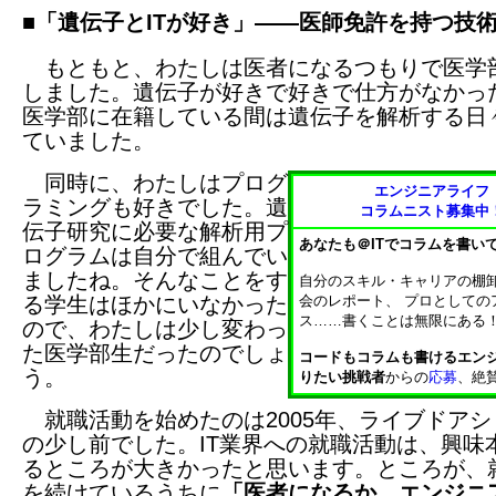
■「遺伝子とITが好き」――医師免許を持つ技
もともと、わたしは医者になるつもりで医学
しました。遺伝子が好きで好きで仕方がなかっ
医学部に在籍している間は遺伝子を解析する日
ていました。
同時に、わたしはプログ
エンジニアライフ
ラミングも好きでした。遺
コラムニスト募集中
伝子研究に必要な解析用プ
あなたも＠ITでコラムを書い
ログラムは自分で組んでい
ましたね。そんなことをす
自分のスキル・キャリアの棚
る学生はほかにいなかった
会のレポート、 プロとしての
ス……書くことは無限にある
ので、わたしは少し変わっ
た医学部生だったのでしょ
コードもコラムも書けるエン
う。
りたい挑戦者
からの
応募
、絶
就職活動を始めたのは2005年、ライブドアシ
の少し前でした。IT業界への就職活動は、興味
るところが大きかったと思います。ところが、
を続けているうちに
「医者になるか、エンジニ