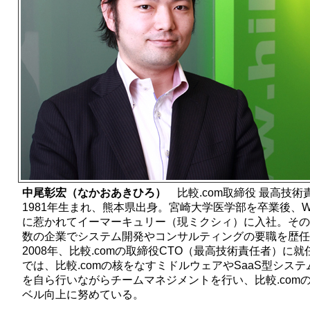
中尾彰宏（なかおあきひろ）
比較.com取締役 最高技術
1981年生まれ、熊本県出身。宮崎大学医学部を卒業後、W
に惹かれてイーマーキュリー（現ミクシィ）に入社。その
数の企業でシステム開発やコンサルティングの要職を歴任
2008年、比較.comの取締役CTO（最高技術責任者）に
では、比較.comの核をなすミドルウェアやSaaS型シス
を自ら行いながらチームマネジメントを行い、比較.com
ベル向上に努めている。