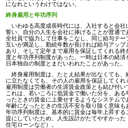
になれというわけではない。
終身雇用と年功序列
いわゆる高度成長時代には、入社すると会社
誓い、自分の人生を会社に捧げることが普通で
全社員で協力して仕事をこなし、同じ給与テー
互いが満足し、勤続年数が長ければ給与アップ
あり、そして定年まで雇用を保証してくれる終
度と年功序列制度があった。一時は日本の経済
日本独自の制度とまだいわれたことがあった。
終身雇用制度は、たとえ結果が出なくても、
に立たなくても、その人の雇用を保証してくれ
雇用制度は労働者の生涯賃金政策とも結び付い
これは、若いころに低賃金で働いた分を、ある
ったときの賃金に上乗せするようなシステムで
年齢になったときの生活不安を取り除く意味も
年功序列制度は、基本的に賃金は毎年上昇する
提にしていたため、人生設計がたてやすかった
住宅ローンなど）。