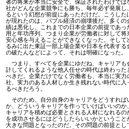
者の将来が本当に安全で、保証されたわけでは
社がどんな企業競争にも勝ち、毎年必ず発展し
るという幻想が前提にあっただけだ。こうした
が現れたのは、バブル経済の崩壊後だ。多くの
績は悪化し、これまでの日本企業の前提であっ
用と年功序列、つまり企業が労働者に対して将
安心感を与えることができなくなった。そして
るみに出た東証一部上場企業や日本を代表する
の破たんなどによって、それは明確になった。
つまり、すべてを企業にゆだね、キャリアも
計してくれるような他人任せの時代は終わった
べきだ。企業だけでなく労働者も、本当に実力
社、実力のある人材しか生き残れない時代に入
るべきだろう。
そのため、自分自身のキャリアをどうすれば
か、どういうキャリアを作っていけばいいのか
キャリアを積めば必要とされる人材になれるの
を成功させるにはどうしたらいいかということ
大きな問題となったのだ。その問題の前提とし