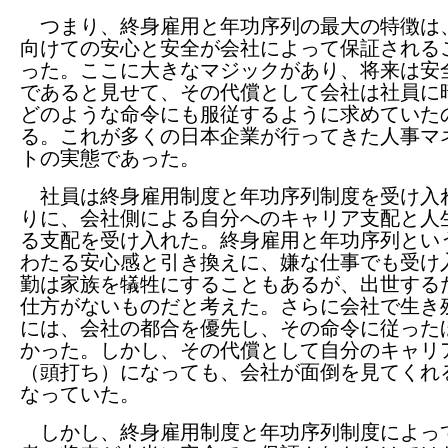
つまり、終身雇用と年功序列の最大の特徴は
向けての安心と安全が会社によって保証される
った。ここに大きなマジックがあり、将来は安
であると見せて、その代償として会社は社員に
どのような命令にも服従するように求めていた
る。これが多くの日本企業が行ってきた人事マ
トの実態であった。
社員は終身雇用制度と年功序列制度を受け入
りに、会社側による自分へのキャリア支配と人
る支配を受け入れた。終身雇用と年功序列とい
わたる安心感と引き換えに、嫌な仕事でも受け
勤は家族を犠牲にすることもあるが、出世する
仕方がないものだと考えた。さらに会社で生き
には、会社の都合を優先し、その命令に従った
かった。しかし、その代償として自分のキャリ
（頭打ち）になっても、会社が面倒を見てくれ
なっていた。
しかし、終身雇用制度と年功序列制度によっ