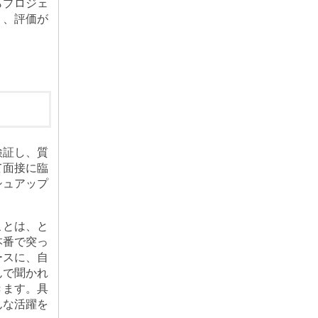
らプロジェ
り、評価が
検証し、質
て面接に臨
シュアップ
ことは、と
本番で突っ
ースに、自
んで聞かれ
きます。具
んな活躍を