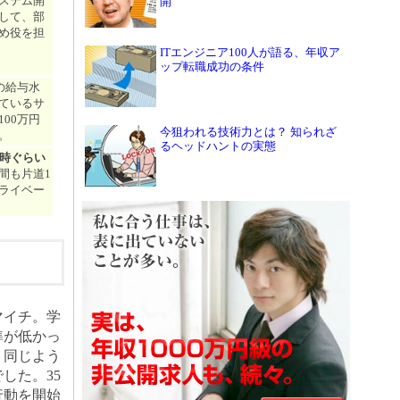
ステム開
開
して、部
め役を担
ITエンジニア100人が語る、年収ア
ップ転職成功の条件
の給与水
ているサ
00万円
今狙われる技術力とは？ 知られざ
。
るヘッドハントの実態
9時ぐらい
間も片道1
ライベー
マイチ。学
準が低かっ
、同じよう
した。35
行動を開始