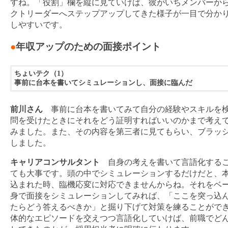
すね。「役割」欄を縦に見ていけば、彼がいちメンバーか
クトリーダーへステップアップしてきた様子が一目で分か
しやすいです。
●
年収アップのための面接ポイント
ちょいテク（1）
事前に台本を書いてシミュレーションし、面接に臨んだ
前川さん
事前に台本を書いてみて自分の経験やスキルを
問を受けたときにそれをどう証明すればいいのかまで考え
みました。また、その内容を第三者に見てもらい、ブラッ
しました。
キャリアコンサルタント
自身の考えを書いて言語化する
ても大事です。頭の中でシミュレーションするだけだと、
込まれた時、臨機応変に対応できませんからね。それをベ
身で面接をシミュレーションしてみれば、「ここを突っ込
たらどう答えるべきか」と掘り下げて対策を練ることがで
体的なエピソードを交えつつ言語化していけば、前職でど