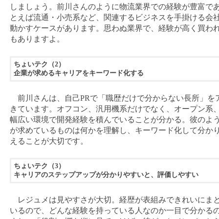
しましょう。前川さんのように物流業界での経験が豊富で
とえば流通・小売系など、関連するビジネスを手掛ける会
動かすケースがあります。思わぬ業界で、経験が高く買わ
もありますよ。
ちょいテク（2）
企業が求めるキャリアをキーワード化する
前川さんは、自己PRで「職歴だけで分からない長所」を
きています。オフコン、汎用機系だけでなく、オープン系、
幅広い環境で開発経験を積んでいることが分かる。彼のよ
が求めているものは何かを理解し、キーワード化して分か
えることが大切です。
ちょいテク（3）
キャリアのステップアップが分かりやすいと、評価しやすい
レジュメは見やすさが大切。経歴が表組みできれいにま
いるので、どんな経験を持っている人なのか一目で分かる