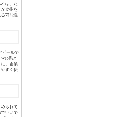
あれば、た
社が食指を
れる可能性
アピールで
Web系と
うに、企業
りやすく伝
とめられて
のでいいで