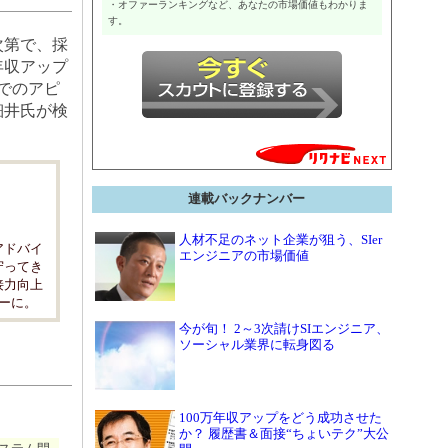
・オファーランキングなど、あなたの市場価値もわかりま
す。
次第で、採
年収アップ
でのアピ
細井氏が検
連載バックナンバー
人材不足のネット企業が狙う、SIer
アドバイ
エンジニアの市場価値
守ってき
接力向上
ーに。
今が旬！ 2～3次請けSIエンジニア、
ソーシャル業界に転身図る
100万年収アップをどう成功させた
か？ 履歴書＆面接“ちょいテク”大公