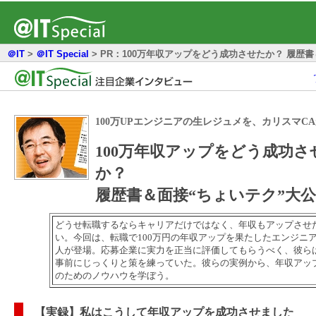
＠IT
>
＠IT Special
>
PR：100万年収アップをどう成功させたか？ 履歴
100万UPエンジニアの生レジュメを、カリスマC
100万年収アップをどう成功さ
か？
履歴書＆面接“ちょいテク”大
どうせ転職するならキャリアだけではなく、年収もアップさせ
い。今回は、転職で100万円の年収アップを果たしたエンジニア
人が登場。応募企業に実力を正当に評価してもらうべく、彼ら
事前にじっくりと策を練っていた。彼らの実例から、年収アッ
のためのノウハウを学ぼう。
【実録】私はこうして年収アップを成功させました