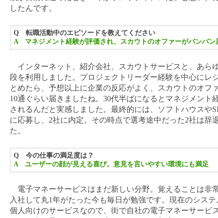
したんです。
Q 転職活動中のエピソードを教えてください
A マネジメント経験が評価され、スカウトのオファーがバンバン
インターネット、紹介会社、スカウトサービスと、あら
段を利用しました。プロジェクトリーダー経験を中心にレ
とめたら、予想以上に企業の反応がよく、スカウトのオファ
10通ぐらい届きましたね。30代半ばになるとマネジメント
されるんだと実感しました。最終的には、ソフトハウスやSIe
に応募し、2社に内定。その時点で選考途中だった2社は辞
た。
Q 今の仕事の満足度は？
A ユーザーの顔が見える喜び。意見を言いやすい環境にも満足
電子マネーサービスはまだ新しい分野。覚えることは非
入社して丸1年がたった今も毎日が勉強です。現在のシステ
個人向けのサービスなので、街で自社の電子マネーサービ