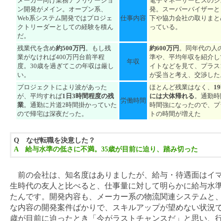
メーカー向け業務アプリケーショ
電子マネーサービスのシ
ン開発がメイン。オープン系、
発。スーパーバイザーと
Web系システム開発ではプロジェ
仕事内容
下や協力会社の取りまと
クトリーダーとしての経験を積ん
っている。
だ。
残業代を含め
約500万円
。もし残
約600万円
。同年代の人
業がなければ400万円台前半程
準や、平均年収を紹介し
年収
度。30歳を過ぎてこの年収は厳し
イトなどを見て、プラス1
い。
が妥当と考え、交渉した
プロジェクトにより波があった
ほとんど残業はなく、
1
が、平均すれば
1日3時間程度の残
には大体帰れる
。通勤時
労働時間
業
。通勤に片道2時間掛かっていた
時間強になったので、プ
ので帰宅は深夜だった。
トの時間が増えた
Q なぜ転職を決意した？
A 給与水準の低さに不満。35歳が目前に迫り、踏み切った
前の会社は、知名度はありましたが、給与・待遇面はイ
生時代の友人と比べると、仕事量に対して明らかに給与水
たんです。開発内容も、メーカー系の物流関連システムと
な内容の開発案件ばかりで、スキルアップが望めない状況で
歳が目前に迫ったとき「今がラストチャンスだ」と思い、