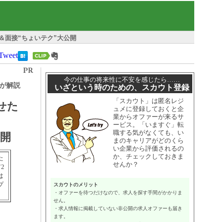
書＆面接“ちょいテク”大公開
Tweet
今の仕事の将来性に不安を感じたら……
Aが解説
いざという時のための、スカウト登録
「スカウト」は匿名レジ
せた
ュメに登録しておくと企
業からオファーが来るサ
ービス。「いますぐ」転
職する気がなくても、い
公開
まのキャリアがどのくら
い企業から評価されるの
か、チェックしておきま
た
せんか？
2
は
プ
スカウトのメリット
・オファーを待つだけなので、求人を探す手間がかかりま
せん。
・求人情報に掲載していない非公開の求人オファーも届き
ます。