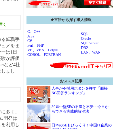
★言語から探す求人情報
届く
C、C++
SQL
Java
Oracle
ゆる転職手
C#
SQL Server
ジュメをま
Perl、PHP
DB2
VB、VBA、Delphi
ーは1日
LAN、WAN
COBOL、FORTRAN
経験が評価
rなど4社
退しまし
おススメ記事
人事が不採用ボタンを押す「面接
NG回答ランキング」
30歳中堅SEの不満と不安－今日か
らできる実践的解消法
常に多く、
ム開発は
スを利用し
日本のSEもびっくり！中国IT企業の