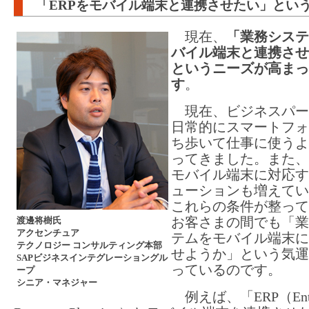
「ERPをモバイル端末と連携させたい」とい
現在、
「業務システ
バイル端末と連携させ
というニーズが高まっ
す
。
現在、ビジネスパー
日常的にスマートフォ
ち歩いて仕事に使うよ
ってきました。また、
モバイル端末に対応す
ューションも増えてい
これらの条件が整って
お客さまの間でも「業
渡邊将樹氏
アクセンチュア
テムをモバイル端末に
テクノロジー コンサルティング本部
せようか」という気運
SAPビジネスインテグレーショングル
っているのです。
ープ
シニア・マネジャー
例えば、「ERP（Enter