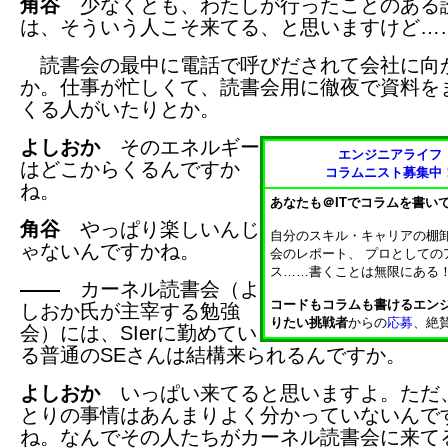
角谷
少なくとも、わたしが行ったことのある
は、そういう人こそ来てる、と思いますけど…
読書会の最中に電話で呼びだされて会社に向
か。仕事が忙しくて、読書会用に徹夜で資料を
くる人がいたりとか。
よしおか
そのエネルギー
エンジニアライフ
はどこからくるんですか
コラムニスト募集中
ね。
あなたも＠ITでコラムを書い
角谷
やっぱり楽しいんじ
自分のスキル・キャリアの棚
ゃないんですかね。
会のレポート、 プロとしての
ス……書くことは無限にある
――
カーネル読書会（よ
コードもコラムも書けるエン
しおか氏が主宰する勉強
りたい挑戦者
からの
応募
、絶
会）には、SIerに勤めてい
る普通のSEさんは結構来られるんですか。
よしおか
いっぱい来てると思いますよ。ただ
とりの事情はあんまりよく分かっていないんで
ね。なんでその人たちがカーネル読書会に来て