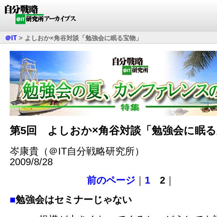
＠IT
>
よしおか×角谷対談「勉強会に眠る宝物」
第5回 よしおか×角谷対談「勉強会に眠
岑康貴（＠IT自分戦略研究所）
2009/8/28
前のページ
｜
1
2
｜
■
勉強会はセミナーじゃない