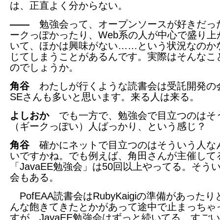
は、正直よく分からない。
――
勉強会って、オープンソースが好きだっ
ークっぽかったり、Web系の人が中心で盛り上
いて、ほかは興味がない……という状況なのか
じてしまうことがあるんです。実際はそんなこ
のでしょうか。
角谷
わたしが行くような読書会は受託開発の
SEさんも多いと思います。来る人は来る。
よしおか
でも一方で、勉強会で目立つのはそ
（ギークっぽい）人ばっかり、という感じ？
角谷
確かにネットで目立つのはそういう人な
いですかね。でも例えば、角田さんが主催して
「JavaEE勉強会」は50回以上やってる。そう
会もある。
PofEAA読書会はRubyKaigiの準備があった
んな飽きてきたとかがあって途中で止まっちゃ
すが、JavaEE勉強会はずっと続いてる。すご