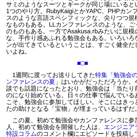
サミのようなスーツとギークが同じ場にいると
1つのやり方。RubyKaigiとかYAPC、PHPカ
スのような言語スペシフィックな、尖りつつ規
なものもある。LLカンファレンスのような、ご
のものもある。一方でAsakusa.rbみたいに規
な、手作り感あふれる勉強会もある。いろいろ
ンが出てきているということは、すごく健全だ
いよね。
■□■
1週間に渡ってお送りしてきた
特集「勉強会
ンファレンスの夏」
はいかがだっただろうか。
談でも話題になったとおり、勉強会は「当たり
のになり始めている。日々の仕事で悩んでいる
こそ、勉強会に参加してほしい。そこにはきっ
たの助けとなる「宝物」が埋まっているはずだ
この夏、初めて勉強会やカンファレンスに参
人、初めて勉強会を開催した人は、
エンジニア
特設コラム
のコメント欄にエピソードを投稿し