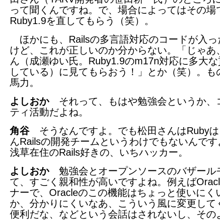
って聞くんですね。で、場合によってはその場
Ruby1.9を直してもらう（笑）。
ほかにも、Railsの多言語対応のコードが入っ
けど、これが正しいのか分からない。「じゃあ
ん（成瀬ゆい氏。Ruby1.9のm17n対応に多大
している）に見てもらおう！」とか（笑）。も
馬力。
よしおか
それって、もはや勉強会というか、
ティ活動だよね。
角谷
そうなんですよ。でも松田さんはRubyは
んRailsの開発チームというわけでもないんで
浅草在住のRails好きの、いちハッカー。
よしおか
勉強会とオープンソースのバザール
て、すごく親和性が高いですよね。例えばOracl
ナーで、Oracleのこの機能はちょっと使いにく
か、分かりにくいなあ、こういう風に変更して
便利だな、などという会話はされないし、その