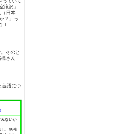
やっていて
室滝沢」
ん（日本
すか？」っ
LL
ので。そのと
高橋さん！
た言語につ
！
てみないか
卸し、勉強