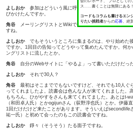
会のレポート、 プロとしての
ス……書くことは無限にある
よしおか
参加はどういう風に呼
びかけたんですか。
コードもコラムも書けるエン
りたい挑戦者
からの
応募
、絶
角谷
メーリングリストとWikiで
すね。
よしおか
でもそういうところに集まるのは、やり始めた
ですか。1回目の告知ってどうやって集めたんですか。何か
ングリストに流したとか。
角谷
自分のWebサイトに「やるよ」って書いただけだっ
よしおか
それで30人？
角谷
最初はそこまででもないですけど、それでも10人ぐ
ってくれましたよ。読書会は色んな人が来てくれました。
もちろん、ひがやすをさんも来てくれてました。あとはt-wa
（和田卓人氏）とかogijunさん（荻野淳也氏）とか。伊藤
1回だけだけど来たことがあります。そういえばsecondlif
祐一氏）と初めて会ったのもこの読書会ですね。
よしおか
錚々（そうそう）たる面子ですね。