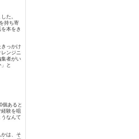
ました。
験を持ち寄
話を本をき
たきっかけ
オレンジニ
編集者がい
か」と
0個あると
で経験を咀
ようなんて
んかは、そ