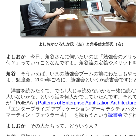
よしおかひろたか氏（左）と角谷信太郎氏（右）
よしおか
今日、角谷さんに伺いたいのは「勉強会のメリ
何？」っていうことなんですよ。角谷流の定義やメリット
角谷
そういえば、いまの勉強会ブームの前にわたしもや
よ、勉強会。2005年ごろに。勉強会というか読書会ですけ
洋書を読みたくて。でも1人じゃ読めないから一緒に読ん
人いないかな、という話を何人かでしていたんです。それ
が「PofEAA（
Patterns of Enterprise Application Architectur
『エンタープライズ アプリケーション アーキテクチャパタ
マーティン・ファウラー著）」を読もうという
読書会
です
よしおか
その人たちって、どういう人？