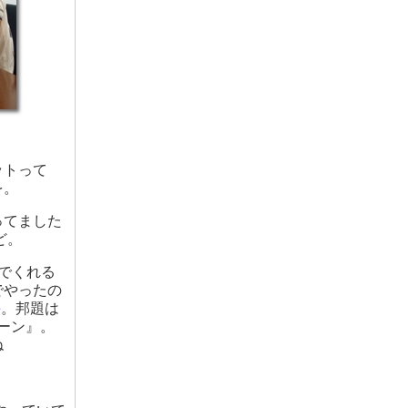
ットって
を。
ってました
ど。
でくれる
でやったの
e
。邦題は
ーン』。
ね