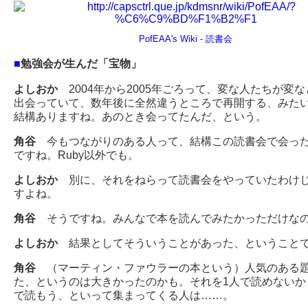
PofEAA's Wiki - 読書会
■
勉強会が生んだ「宝物」
よしおか
2004年から2005年ごろって、変な人たちが変
出会っていて、数年後に全然違うところで再開する、みた
結構ありますね。あのとき会ってたんだ、という。
角谷
今もつながりのある人って、結構この読書会で会っ
ですね。Ruby以外でも。
よしおか
別に、それをねらって読書会をやっていたわけ
すよね。
角谷
そうですね。みんなで本を読んでみたかっただけな
よしおか
結果としてそういうことがあった、ということ
角谷
（マーティン・ファウラーの本という）人気のある
た、というのは大きかったのかも。それを1人で読めないか
で読もう、といって集まってくる人は……。