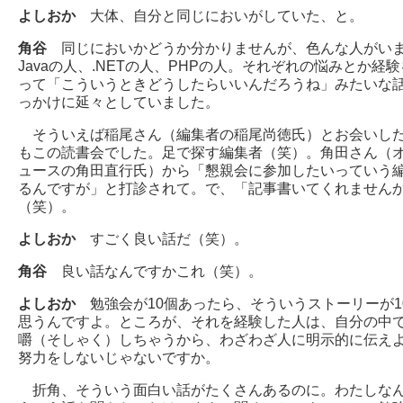
よしおか
大体、自分と同じにおいがしていた、と。
角谷
同じにおいかどうか分かりませんが、色んな人がい
Javaの人、.NETの人、PHPの人。それぞれの悩みとか経
って「こういうときどうしたらいいんだろうね」みたいな
っかけに延々としていました。
そういえば稲尾さん（編集者の稲尾尚徳氏）とお会いし
もこの読書会でした。足で探す編集者（笑）。角田さん（
ュースの角田直行氏）から「懇親会に参加したいっていう
るんですが」と打診されて。で、「記事書いてくれません
（笑）。
よしおか
すごく良い話だ（笑）。
角谷
良い話なんですかこれ（笑）。
よしおか
勉強会が10個あったら、そういうストーリーが1
思うんですよ。ところが、それを経験した人は、自分の中
嚼（そしゃく）しちゃうから、わざわざ人に明示的に伝え
努力をしないじゃないですか。
折角、そういう面白い話がたくさんあるのに。わたしな