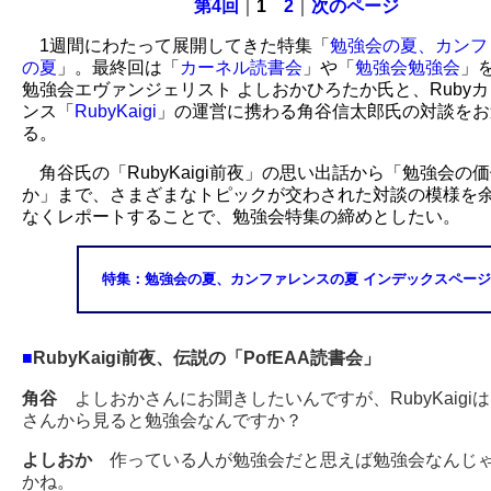
第4回
｜
1
2
｜
次のページ
1週間にわたって展開してきた特集「
勉強会の夏、カンフ
の夏
」。最終回は「
カーネル読書会
」や「
勉強会勉強会
」
勉強会エヴァンジェリスト よしおかひろたか氏と、Ruby
ンス「
RubyKaigi
」の運営に携わる角谷信太郎氏の対談をお
る。
角谷氏の「RubyKaigi前夜」の思い出話から「勉強会の
か」まで、さまざまなトピックが交わされた対談の模様を
なくレポートすることで、勉強会特集の締めとしたい。
特集：勉強会の夏、カンファレンスの夏 インデックスページ
■
RubyKaigi前夜、伝説の「PofEAA読書会」
角谷
よしおかさんにお聞きしたいんですが、RubyKaigi
さんから見ると勉強会なんですか？
よしおか
作っている人が勉強会だと思えば勉強会なんじ
かね。