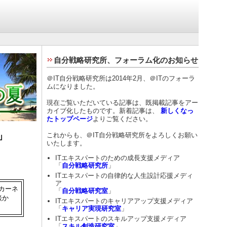
自分戦略研究所、フォーラム化のお知らせ
＠IT自分戦略研究所は2014年2月、＠ITのフォーラ
ムになりました。
現在ご覧いただいている記事は、既掲載記事をアー
カイブ化したものです。新着記事は、
新しくなっ
たトップページ
よりご覧ください。
」
これからも、＠IT自分戦略研究所をよろしくお願い
いたします。
ITエキスパートのための成長支援メディア
「
自分戦略研究所
」
ITエキスパートの自律的な人生設計応援メディ
ア
カーネ
「
自分戦略研究室
」
談か
ITエキスパートのキャリアアップ支援メディア
「
キャリア実現研究室
」
ITエキスパートのスキルアップ支援メディア
「
スキル創造研究室
」