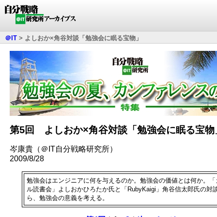
＠IT
>
よしおか×角谷対談「勉強会に眠る宝物」
第5回 よしおか×角谷対談「勉強会に眠る宝物
岑康貴（＠IT自分戦略研究所）
2009/8/28
勉強会はエンジニアに何を与えるのか。勉強会の価値とは何か。「
ル読書会」よしおかひろたか氏と「RubyKaigi」角谷信太郎氏の対
ら、勉強会の意義を考える。