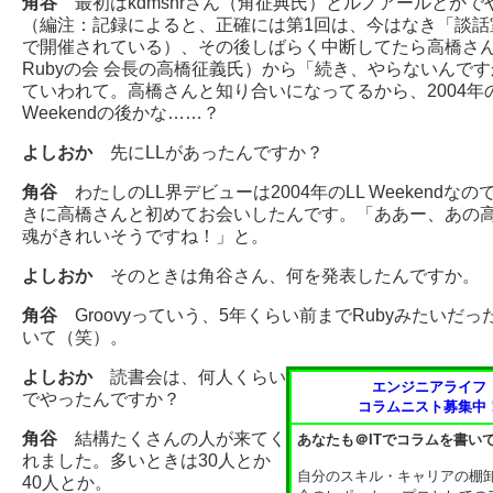
角谷
最初はkdmsnrさん（角征典氏）とルノアールとかで
（編注：記録によると、正確には第1回は、今はなき「談話
で開催されている）、その後しばらく中断してたら高橋さ
Rubyの会 会長の高橋征義氏）から「続き、やらないんで
ていわれて。高橋さんと知り合いになってるから、2004年の
Weekendの後かな……？
よしおか
先にLLがあったんですか？
角谷
わたしのLL界デビューは2004年のLL Weekendな
きに高橋さんと初めてお会いしたんです。「ああー、あの
魂がきれいそうですね！」と。
よしおか
そのときは角谷さん、何を発表したんですか。
角谷
Groovyっていう、5年くらい前までRubyみたいだっ
いて（笑）。
よしおか
読書会は、何人くらい
エンジニアライフ
でやったんですか？
コラムニスト募集中
角谷
結構たくさんの人が来てく
あなたも＠ITでコラムを書い
れました。多いときは30人とか
自分のスキル・キャリアの棚
40人とか。