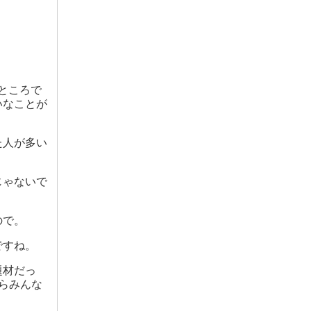
なところで
いなことが
た人が多い
じゃないで
ので。
ですね。
題材だっ
らみんな