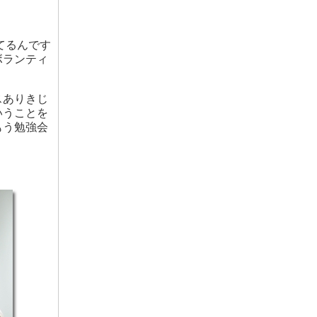
てるんです
ボランティ
スありきじ
いうことを
もう勉強会