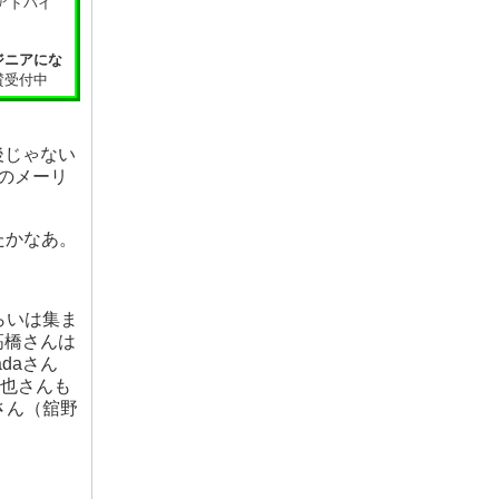
アドバイ
！
ジニアにな
賛受付中
後じゃない
のメーリ
たかなあ。
らいは集ま
高橋さんは
daさん
直也さんも
eさん（舘野