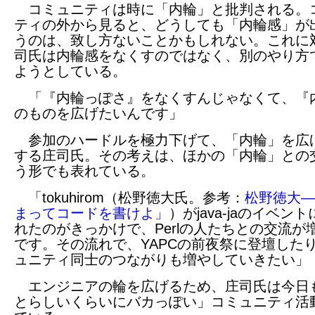
コミュニティは時に「内輪」と批判される。
ティの外から見ると、どうしても「内輪感」が
うのは、致し方ないことかもしれない。これに
司氏は内輪感をなくすのではなく、別のやり方
ようとしている。
「『内輪っぽさ』をなくすんじゃなくて、『
のものを広げたいんです」
参加のハードルを極力下げて、「内輪」を広
する庄司氏。その考えは、ほかの「内輪」との
う形でも表れている。
「tokuhirom（松野徳大氏。参考：
松野徳大―
まってコードを書けよ」
）がjava-jaのイベン
れたのがきっかけで、Perlの人たちとの交流が
です。その流れで、YAPCの前夜祭に登壇した
ュニティ同士のつながりも増やしていきたい」
エンジニアの輪を広げるため、庄司氏は今日
とらしいくらいにバカっぽい」コミュニティ活