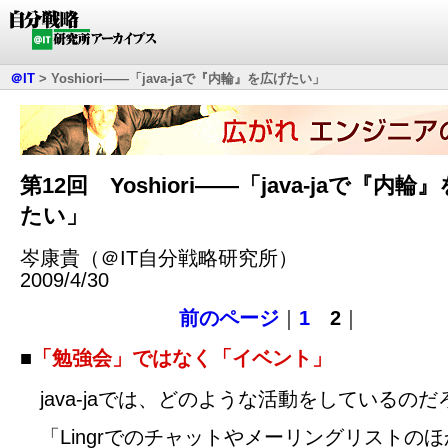
＠IT
>
Yoshiori――「java-jaで『内輪』を広げたい」
第12回 Yoshiori――「java-jaで『内輪
たい」
岑康貴（＠IT自分戦略研究所）
2009/4/30
前のページ
｜
1
2
｜
■
「勉強会」ではなく「イベント」
java-jaでは、どのような活動をしているのだ
「Lingrでのチャットやメーリングリストの