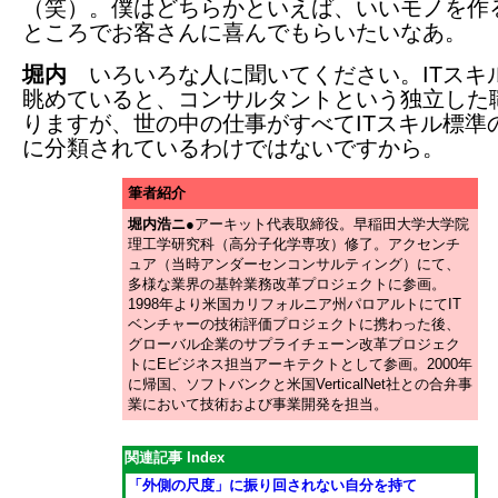
（笑）。僕はどちらかといえば、いいモノを作
ところでお客さんに喜んでもらいたいなあ。
堀内
いろいろな人に聞いてください。ITスキ
眺めていると、コンサルタントという独立した
りますが、世の中の仕事がすべてITスキル標準
に分類されているわけではないですから。
筆者紹介
堀内浩ニ
●アーキット代表取締役
。早稲田大学大学院
理工学研究科（高分子化学専攻）修了。アクセンチ
ュア（当時アンダーセンコンサルティング）にて、
多様な業界の基幹業務改革プロジェクトに参画。
1998年より米国カリフォルニア州パロアルトにてIT
ベンチャーの技術評価プロジェクトに携わった後、
グローバル企業のサプライチェーン改革プロジェク
トにEビジネス担当アーキテクトとして参画。2000年
に帰国、ソフトバンクと米国VerticalNet社との合弁事
業において技術および事業開発を担当。
関連記事 Index
「外側の尺度」に振り回されない自分を持て