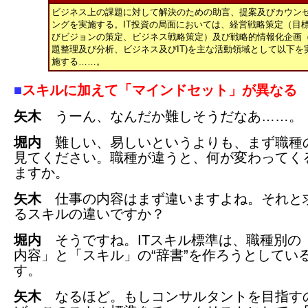
ビジネス上の課題に対して解決のための助言、提案及びカウン
ングを実施する。IT投資の局面においては、経営戦略策定（目
びビジョンの策定、ビジネス戦略策定）及び戦略的情報化企画
題整理及び分析、ビジネス及びIT)を主な活動領域として以下を
施する……。
■
スキルに加えて「マインドセット」が異なる
矢木
うーん、なんだか難しそうだなあ……。
堀内
難しい、易しいというよりも、まず職種
見てください。職種が違うと、何が変わってく
ますか。
矢木
仕事の内容はまず違いますよね。それと
るスキルの違いですか？
堀内
そうですね。ITスキル標準は、職種別の
内容」と「スキル」の“辞書”を作ろうとしてい
す。
矢木
なるほど。もしコンサルタントを目指す