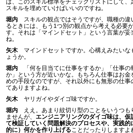
ば、このスキル標準をチェックリストにして、
スキルを埋めていけばいいのですね。
堀内
スキルの観点ではそうですが、職種の違
るときには、もう1つ別の観点から考える必要
す。それは「マインドセット」という言葉が妥
ね。
矢木
マインドセットですか。心構えみたいな
ょうか。
堀内
「何を目当てに仕事をするか」「仕事の
か」という方が近いかな。もちろん仕事はお金
めの手段なのですが、それ以外にも無形の仕事
てありますよね。
矢木
ヤリガイやダイゴ味ですか。
堀内
ええ。あまり紋切り型のことをいうつも
ませんが、
エンジニアリングのダイゴ味は、仮
て検証していく問題解決のプロセスや、実践的
的に）何かを作り上げる
ことだったりしますよ