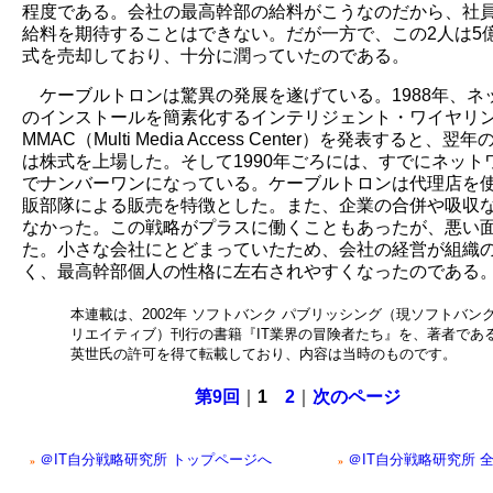
程度である。会社の最高幹部の給料がこうなのだから、社
給料を期待することはできない。だが一方で、この2人は5
式を売却しており、十分に潤っていたのである。
ケーブルトロンは驚異の発展を遂げている。1988年、ネ
のインストールを簡素化するインテリジェント・ワイヤリ
MMAC（Multi Media Access Center）を発表すると、翌年
は株式を上場した。そして1990年ごろには、すでにネット
でナンバーワンになっている。ケーブルトロンは代理店を
販部隊による販売を特徴とした。また、企業の合併や吸収
なかった。この戦略がプラスに働くこともあったが、悪い
た。小さな会社にとどまっていたため、会社の経営が組織
く、最高幹部個人の性格に左右されやすくなったのである
本連載は、2002年 ソフトバンク パブリッシング（現ソフトバンク
リエイティブ）刊行の書籍『IT業界の冒険者たち』を、著者であ
英世氏の許可を得て転載しており、内容は当時のものです。
第9回
｜
1
2
｜
次のページ
＠IT自分戦略研究所 トップページへ
＠IT自分戦略研究所 
»
»