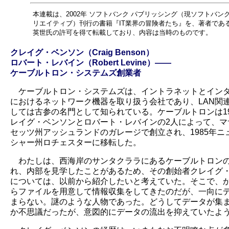
本連載は、2002年 ソフトバンク パブリッシング（現ソフトバンク
リエイティブ）刊行の書籍『IT業界の冒険者たち』を、著者であ
英世氏の許可を得て転載しており、内容は当時のものです。
クレイグ・ベンソン（Craig Benson）
ロバート・レバイン（Robert Levine）――
ケーブルトロン・システムズ創業者
ケーブルトロン・システムズは、イントラネットとイン
におけるネットワーク機器を取り扱う会社であり、LAN関
しては古参の名門として知られている。ケーブルトロンは19
レイグ・ベンソンとロバート・レバインの2人によって、マ
セッツ州アッシュランドのガレージで創立され、1985年ニ
シャー州ロチェスターに移転した。
わたしは、西海岸のサンタクララにあるケーブルトロン
れ、内部を見学したことがあるため、その創始者クレイグ
については、以前から紹介したいと考えていた。そこで、
らファイルを用意して情報収集をしてきたのだが、一向に
まらない。謎のような人物であった。どうしてデータが集
か不思議だったが、意図的にデータの流出を抑えていたよ