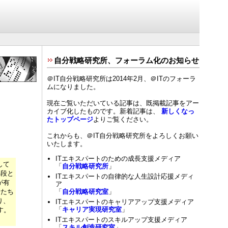
自分戦略研究所、フォーラム化のお知らせ
＠IT自分戦略研究所は2014年2月、＠ITのフォーラ
ムになりました。
現在ご覧いただいている記事は、既掲載記事をアー
カイブ化したものです。新着記事は、
新しくなっ
たトップページ
よりご覧ください。
これからも、＠IT自分戦略研究所をよろしくお願い
いたします。
ITエキスパートのための成長支援メディア
して
「
自分戦略研究所
」
手段と
ITエキスパートの自律的な人生設計応援メディ
が有
ア
者たち
「
自分戦略研究室
」
り、
ITエキスパートのキャリアアップ支援メディア
「
キャリア実現研究室
」
す。
ITエキスパートのスキルアップ支援メディア
「
スキル創造研究室
」