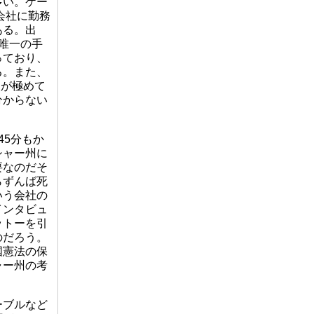
多い。ケー
会社に勤務
ある。出
唯一の手
っており、
る。また、
報が極めて
分からない
5分もか
シャー州に
要なのだそ
らずんば死
いう会社の
インタビュ
ットーを引
のだろう。
国憲法の保
ャー州の考
ーブルなど