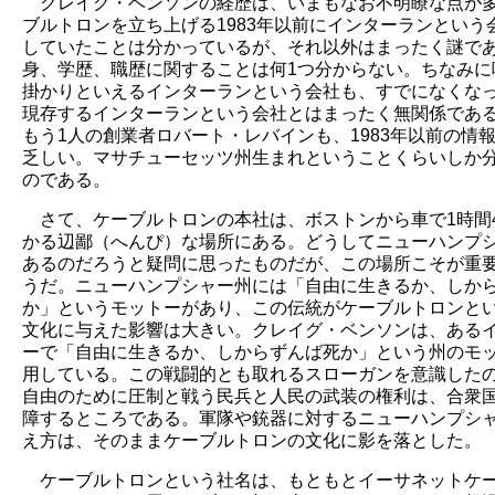
クレイグ・ベンソンの経歴は、いまもなお不明瞭な点が
ブルトロンを立ち上げる1983年以前にインターランという
していたことは分かっているが、それ以外はまったく謎で
身、学歴、職歴に関することは何1つ分からない。ちなみに
掛かりといえるインターランという会社も、すでになくな
現存するインターランという会社とはまったく無関係であ
もう1人の創業者ロバート・レバインも、1983年以前の情
乏しい。マサチューセッツ州生まれということくらいしか
のである。
さて、ケーブルトロンの本社は、ボストンから車で1時間4
かる辺鄙（へんぴ）な場所にある。どうしてニューハンプ
あるのだろうと疑問に思ったものだが、この場所こそが重
うだ。ニューハンプシャー州には「自由に生きるか、しか
か」というモットーがあり、この伝統がケーブルトロンと
文化に与えた影響は大きい。クレイグ・ベンソンは、ある
ーで「自由に生きるか、しからずんば死か」という州のモ
用している。この戦闘的とも取れるスローガンを意識した
自由のために圧制と戦う民兵と人民の武装の権利は、合衆
障するところである。軍隊や銃器に対するニューハンプシ
え方は、そのままケーブルトロンの文化に影を落とした。
ケーブルトロンという社名は、もともとイーサネットケ