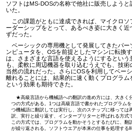
ソフトはMS-DOSの名称で他社に販売しようと
いた。
この課題がともに達成できれば、マイクロソ
ーダーシップをとって、あるべき姿に大きく近
ずだった。
ベーシックの専用機として発展してきたパー
ンピュータを、OSを前提としたマシンに転換
は、さまざまな言語を使えるようにするという
も、柔軟に周辺機器を取り込むうえでも、技術
当然の流れだった。さらにOSを利用してベー
離れることには、結果的に速く動くプログラム
という効果も期待できた。
★高級言語から機械語への翻訳の進め方には、大きく分
つの方式がある。1つは高級言語で書かれたプログラムを
つ機械語に翻訳しては実行し、次のステップに移っては
訳、実行と繰り返す、インタープリターと呼ばれる方式
この方式では、プログラムを動かそうとするたびに、翻
が繰り返される。ソフトウエアが本来の仕事を処理する