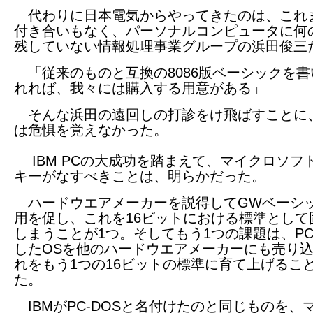
代わりに日本電気からやってきたのは、これ
付き合いもなく、パーソナルコンピュータに何
残していない情報処理事業グループの浜田俊三
「従来のものと互換の8086版ベーシックを書
れれば、我々には購入する用意がある」
そんな浜田の遠回しの打診をけ飛ばすことに
は危惧を覚えなかった。
IBM PCの大成功を踏まえて、マイクロソフ
キーがなすべきことは、明らかだった。
ハードウエアメーカーを説得してGWベーシ
用を促し、これを16ビットにおける標準として
しまうことが1つ。そしてもう1つの課題は、P
したOSを他のハードウエアメーカーにも売り
れをもう1つの16ビットの標準に育て上げるこ
た。
IBMがPC-DOSと名付けたのと同じものを、