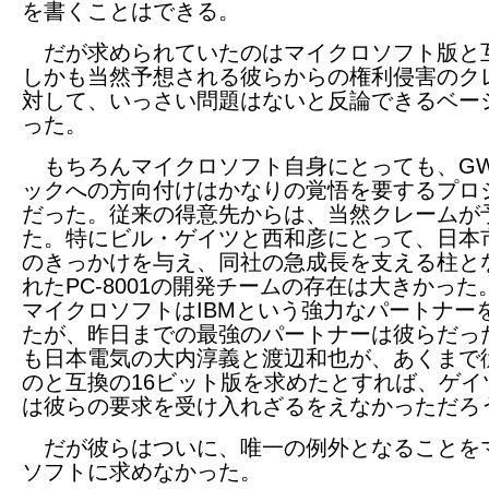
を書くことはできる。
だが求められていたのはマイクロソフト版と
しかも当然予想される彼らからの権利侵害のク
対して、いっさい問題はないと反論できるベー
った。
もちろんマイクロソフト自身にとっても、G
ックへの方向付けはかなりの覚悟を要するプロ
だった。従来の得意先からは、当然クレームが
た。特にビル・ゲイツと西和彦にとって、日本
のきっかけを与え、同社の急成長を支える柱と
れたPC-8001の開発チームの存在は大きかった
マイクロソフトはIBMという強力なパートナー
たが、昨日までの最強のパートナーは彼らだっ
も日本電気の大内淳義と渡辺和也が、あくまで
のと互換の16ビット版を求めたとすれば、ゲイ
は彼らの要求を受け入れざるをえなかっただろ
だが彼らはついに、唯一の例外となることを
ソフトに求めなかった。