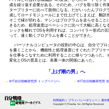
成を繰り返す必要がある。そのため、バグを取り除く作
タープリターに比べて面倒になる。だがいったんプログ
成してロードモジュールにまで仕上げてしまえば、翻訳
そこで縁が切れる。マシンはプログラムを走らせること
きるため、処理速度はベーシックに比べて大幅に高くな
シックを離れてOSを利用すれば、コンパイラー形式の言
って、速く動くプログラムを書くことができた。
パーソナルコンピュータの役割の中心は、自分でプロ
を書くことから、機能性と処理速度にすぐれたアプリケ
を仕事をこなすために利用することに移りつつあった。
変化とOSの普及とは、表裏一体の関係にあった。
「上げ潮の男」へ
＠IT自分戦略研究所 トップページへ
＠IT自分戦略研究所 
»
»
利用規約
｜
プライバシーポリシー
｜
著作
Copyright © ITmedia, Inc. All Rights Reserved.