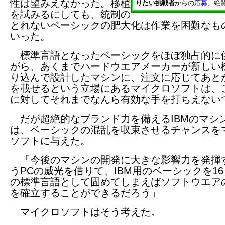
性は望みえなかった。移植
りたい挑戦者
からの
応募
、絶
を試みるにしても、統制の
とれないベーシックの肥大化は作業を困難なも
いった。
標準言語となったベーシックをほぼ独占的に
がら、あくまでハードウエアメーカーが新しい
り込んで設計したマシンに、注文に応じてあと
を載せるという立場にあるマイクロソフトは、
に対してそれまでなんら有効な手を打ちえない
だが超絶的なブランド力を備えるIBMのマシ
は、ベーシックの混乱を収束させるチャンスを
ソフトに与えた。
「今後のマシンの開発に大きな影響力を発揮
うPCの威光を借りて、IBM用のベーシックを1
の標準言語として固めてしまえばソフトウエア
を確立することができるだろう」
マイクロソフトはそう考えた。