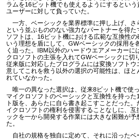
ラムを16ビット機でも使えるようにするという
ユーザーに対して負っていた。
一方、ベーシックを業界標準に押し上げ、さら
という並ぶもののない強力なパートナーを得た
ソフトは、16ビット機における広範な互換性の
いう理想を盾にして、GWベーシックの採用を
く迫った。IBM以外のハードウエアメーカーに
クロソフトの主張を入れてGWベーシックに切
従来版に対応したプログラムには変換ソフトウ
意してこれを救う以外の選択の可能性は、ほと
れていなかった。
唯一の異なった選択は、従来8ビット機で使
マイクロソフトのベーシックと互換性を持った1
ト版を、あらたに自ら書き起こすことだった。
イクロソフトの権利を侵害することなしに、互
ックを一から開発する作業には大きな困難が予
た。
自社の規格を独自に定めて、それに沿ったベ