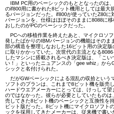
IBM PC用のベーシックのもととなったのは
のif800用に書かれた8ビット機用としては最大
るバージョンだった。if800が使っていたZ80
バージョンを、仕様はほぼそのままに8088に
おしたのがPCのベーシックだった。
PCへの移植作業を終えたあと、マイクロソフ
発したばかりのIBMバージョンの機能はそのま
部の構造を整理しなおした16ビット用の決定版
に取りかかっていた。次世代の主流となる808
したマシンに搭載されるべき決定版は、「こい
い！」といったニュアンスの「gee whiz」から
シックと名付けられた。
だがGWベーシックによる混乱の収拾という
ソフトのプランは、これまで8ビット機を販売
ハードウエアメーカーにとっては、けっして望
のではなかった。彼らが必要としていたものは
売してきた8ビット機のベーシックと互換性を持
ビット版だった。8ビット機にマイクロソフト
ックを採用してきたメーカーは、従来機で書い