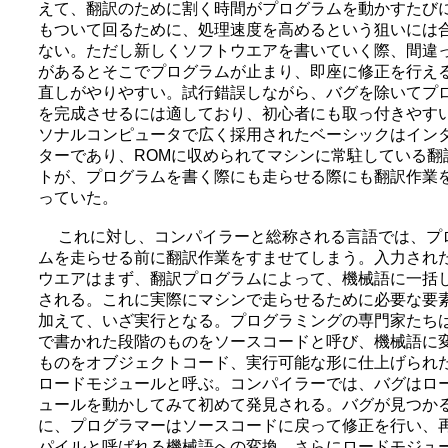
えて、翻訳のために割く時間がプログラムを動かすたび
もついて回るために、処理速度を高めるという狙いには
ない。ただし新しくソフトウエアを書いていく際、間違
があるとそこでプログラムが止まり、即座に修正を行え
直しがやりやすい。試行錯誤しながら、バグを除いてプ
を完成させるには適しており、初心者にも取っ付きやす
ソナルコンピュータで広く採用されたベーシックはイン
ターであり、ROMに収められてマシンに常駐している翻
トが、プログラムを書く際にも走らせる際にも翻訳作業
っていた。
これに対し、コンパイラーと総称される言語では、プ
ムを走らせる前に翻訳作業をすませてしまう。入力され
ウエアはまず、翻訳プログラムによって、機械語に一括
される。これに実際にマシンで走らせるために必要な要
加えて、いざ実行となる。プログラミングの専門家たち
で書かれた段階のものをソースコードと呼び、機械語に
ものをオブジェクトコード、実行可能な形に仕上げられ
ロードモジュールと呼ぶ。コンパイラーでは、バグはロ
ュールを動かしてみて初めて発見される。バグが見つか
に、プログラマーはソースコードに戻って修正を行い、
パイルと呼ばれる機械語への変換、さらにロードモジュ