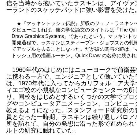
信を当時から抱いていたラスキンは、アイヴァ
ーランドのスケッチパッドに強い影響を受けた
★『マッキントッシュ伝説』所収のジェフ・ラスキン
タビューによれば、彼の学位論文のタイトルは「The Qui
Draw Graphics Systems」であったという。マッキン
開発過程で、ラスキンはスティーブン・ジョブズとの軋
てアップルを去ることになった。だが彼の関与の跡は、
トッシュ用の描画ルーチン、Quick Draw の名称に残さ
1960年代のはじめにはニューヨークで前衛芸
に携わる一方で、エンジニアとして働いていた
は、1970年代に入ってからカリフォルニア大
ィエゴ校の小規模なコンピュータセンターの所
り、同校をはじめとするいくつかの大学でプロ
グやコンピュータアニメーション、コンピュー
教えるようになった。スタンフォード研究所の
員となった一時期、ラスキンは繰り返しパロア
所を訪れて、自分の発想に沿った形で進められ
ルトの研究に触れていた。