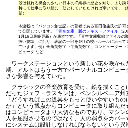
段は触れる機会の少ない日本のIT業界の歴史を知り、より誇
持って仕事に取り組む一助としていただければ幸いです。（
部）
本連載は『パソコン創世記』の著者である富田倫生氏の許可
て公開しています。
「青空文庫」版のテキストファイル
（20
1月16日最終更新）が底本です。「青空文庫収録ファイルの
扱い規準」に則り、表記の一部を＠ITの校正ルールに沿って
ています。例）全角英数字⇒半角英数字、コンピューター⇒
ピュータ など
ワークステーションという新しい花を咲かせ
期、アルトはもう一方でパーソナルコンピュー
きな影響を与えていた。
クラシックの音楽教育を受け、絵を描くこと
だったジェフ・ラスキンは、ペンシルベニア州
「どうすればこの道具をもっと使いやすいもの
か」という観点からコンピュータに取り組んだ
はコンピュータより大切なものであり、マシン
人を屈服させるのではなく、人の弱点をカバー
にシステムは設計しなければならないという異