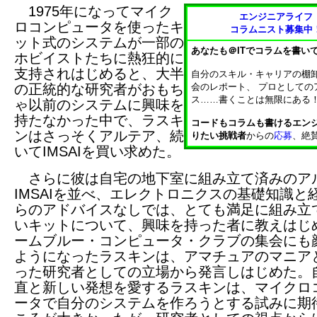
1975年になってマイク
エンジニアライフ
ロコンピュータを使ったキ
コラムニスト募集中
ット式のシステムが一部の
あなたも＠ITでコラムを書い
ホビイストたちに熱狂的に
支持されはじめると、大半
自分のスキル・キャリアの棚
の正統的な研究者がおもち
会のレポート、 プロとしての
ス……書くことは無限にある
ゃ以前のシステムに興味を
持たなかった中で、ラスキ
コードもコラムも書けるエン
ンはさっそくアルテア、続
りたい挑戦者
からの
応募
、絶
いてIMSAIを買い求めた。
さらに彼は自宅の地下室に組み立て済みのア
IMSAIを並べ、エレクトロニクスの基礎知識と
らのアドバイスなしでは、とても満足に組み立
いキットについて、興味を持った者に教えはじ
ームブルー・コンピュータ・クラブの集会にも
ようになったラスキンは、アマチュアのマニア
った研究者としての立場から発言しはじめた。
直と新しい発想を愛するラスキンは、マイクロ
ータで自分のシステムを作ろうとする試みに期