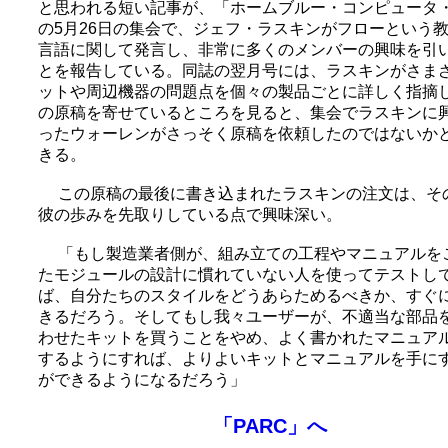
と思われる短い記事が、「ホームブルー・コンピュータ
の5月26日の集会で、ジェフ・ラスキンがフローという
言語に関して発言し、非常に多くのメンバーの興味を引
とを報告している。同誌の翌月号には、ラスキンがさま
ットや周辺機器の問題点を個々の製品ごとに詳しく指摘
の原稿を寄せているところを見ると、集会でラスキンに
ったウォーレンがさっそく原稿を依頼したのではないか
きる。
この原稿の最後に書き込まれたラスキンの注文は、そ
彼の歩みを先取りしている点で興味深い。
「もし製造業者側が、組み立ての工程やマニュアルを
たモジュールの設計に慣れていない人を使ってテストし
ば、自分たちのスタイルをどうあらためるべきか、すぐ
きるだろう。そしてもし我々ユーザーが、不適当な部品
わせたキットを買うことをやめ、よく書かれたマニュア
するようにすれば、よりよいキットとマニュアルを手に
ができるようになるだろう」
「PARC」へ