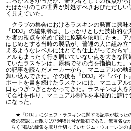
ころが大きかったが、研究者としての視点から
たばかりのこの世界が対処すべきおびただしい
く見えていた。
クラブの集会におけるラスキンの発言に興味
『DDJ』の編集者は、しっかりとした技術的な
た者の視点を求めて彼に原稿を依頼した★。ア
はじめとする当時の製品が、普通の人に組み立
えるようなレベルにはとても仕上がっておらず
アルもまったく行き届いていない点を大きな問
ていたラスキンは、原稿でその点を指摘した。
の記事を読んだメーカーから、マニュアルの執
舞い込んできた。その後も『DDJ』や『バイト
ポートを書き続けたラスキンには、マニュアル
口もつぎつぎとかかってきた。ラスキンは人を
て会社を作り、マニュアル制作を本格的に請け
になった。
★『DDJ』にジェフ・ラスキンに関する記事が載った
者の確認した限り1976年8月号が最初である。無署名な
らく同誌の編集を取り仕切っていたジム・ウォーレンの