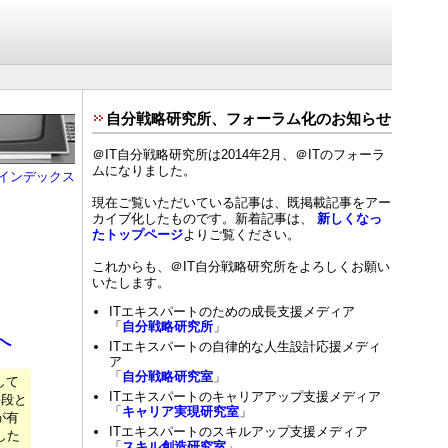
自分戦略研究所、フォーラム化のお知らせ
＠IT自分戦略研究所は2014年2月、＠ITのフォーラ
ムになりました。
インデックス
現在ご覧いただいている記事は、既掲載記事をアー
カイブ化したものです。新着記事は、
新しくなっ
たトップページ
よりご覧ください。
これからも、＠IT自分戦略研究所をよろしくお願い
いたします。
ITエキスパートのための成長支援メディア
「
自分戦略研究所
」
へ
ITエキスパートの自律的な人生設計応援メディ
ア
「
自分戦略研究室
」
して
ITエキスパートのキャリアアップ支援メディア
手段と
「
キャリア実現研究室
」
が有
ITエキスパートのスキルアップ支援メディア
した
「
スキル創造研究室
」