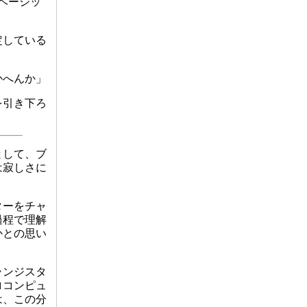
ベーシッ
定している
かへんか」
を引き下ろ
として、ブ
は寂しさに
ターをチャ
過程で理解
かとの思い
ランジスタ
ロコンピュ
は、この分