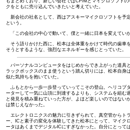
もまとめており、新しい会社ではCP/Mとマイクロソフトの
クをともに売り込んでいきたいと考えていた。
新会社の社名として、西はアスキーマイクロソフトを予
という。
「この会社の中心で動いて、僕と一緒に日本を変えてい
そう語りかけた西に、松本は全体重をかけて時代の歯車
そうとするような、強烈なエネルギーを感じとっていた。
パーソナルコンピュータをはじめからでき上がった道具
ラックボックスのまま使うという踏ん切りには、松本自身
似た気持ちを抱いていた。
ふもとから一歩一歩登っていってこその登山。ヘリコプ
ーターして一気に山頂に到達するよりも、システムを組む
と発見を積み重ねていった方が、よほど楽しいのではない
は禁じえなかった。
エレクトロニクスの魅力に引きずられて、真空管からト
ー、ICと素子の変化を体験してきた松本にとって、マイク
ータはあくまでデジタルICにすぎなかった。自分にとって