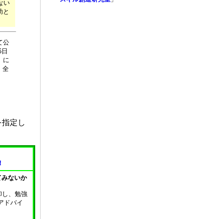
ない
助と
て公
6日
」に
）全
を指定し
！
てみないか
卸し、勉強
アドバイ
！