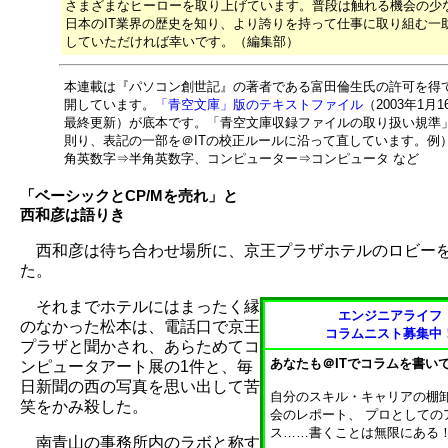
さまざまなヒーローを取り上げています。普段は触れる機会の少
日本のIT業界の歴史を知り、より誇りを持って仕事に取り組む一
していただければ幸いです。（編集部）
本連載は『パソコン創世記』の著者である富田倫生氏の許可を得
開しています。
「青空文庫」版のテキストファイル
（2003年1月1
最終更新）が底本です。「青空文庫収録ファイルの取り扱い規準
則り、表記の一部を＠ITの校正ルールに沿って直しています。例
角英数字⇒半角英数字、コンピューター⇒コンピュータ など
「ベーシックとCP/Mを売れ」と
西和彦は語りき
西和彦は待ち合わせ場所に、京王プラザホテルのロビー
た。
それまでホテルにはまったく縁
エンジニアライフ
のなかった松本は、電話口で京王
コラムニスト募集中
プラザと聞かされ、あらためてコ
あなたも＠ITでコラムを書い
ンピュータアート展の1件と、毎
日新聞の西の写真を思い出して苦
自分のスキル・キャリアの棚
笑をかみ殺した。
会のレポート、 プロとしての
ス……書くことは無限にある
南青山の事務所内のラボと称す