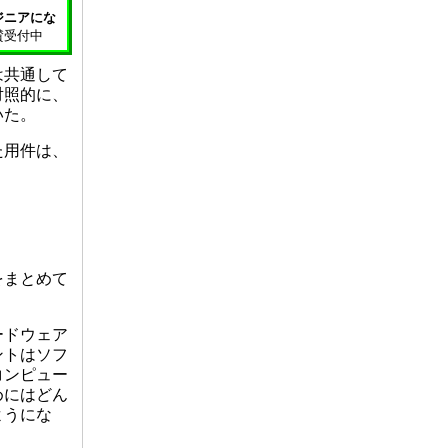
ジニアにな
賛受付中
は共通して
対照的に、
いた。
た用件は、
をまとめて
ードウェア
ントはソフ
コンピュー
めにはどん
ようにな