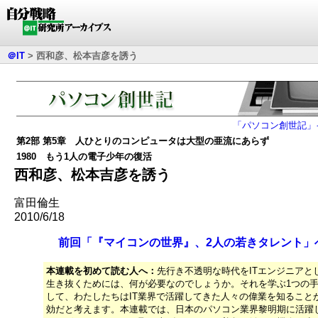
＠IT
>
西和彦、松本吉彦を誘う
「パソコン創世記」
第2部 第5章 人ひとりのコンピュータは大型の亜流にあらず
1980 もう1人の電子少年の復活
西和彦、松本吉彦を誘う
富田倫生
2010/6/18
前回「『マイコンの世界』、2人の若きタレント」
本連載を初めて読む人へ：
先行き不透明な時代をITエンジニアと
生き抜くためには、何が必要なのでしょうか。それを学ぶ1つの
して、わたしたちはIT業界で活躍してきた人々の偉業を知ること
効だと考えます。本連載では、日本のパソコン業界黎明期に活躍