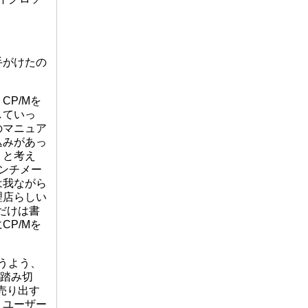
手がけたの
P/Mを
していっ
のマニュア
込みがあっ
うと考え
ンチメー
は我ながら
理店らしい
だけは書
P/Mを
うよう、
に踏み切
売り出す
、ユーザー