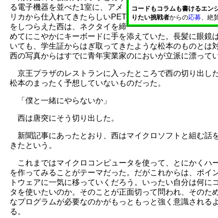
る電子機器を並べた1室に、アメ
コードもコラムも書けるエン
リカから仕入れてきたらしいPET
りたい挑戦者
からの
応募
、絶
をしつらえた西は、ネクタイを締
めてにこやかにキーボードに手を添えていた。長髪に眼鏡
いても、学生証からはぎ取ってきたような松本のものとは
西の写真からはすでに青年実業家のにおいが立派に漂って
京王プラザのレストランに入ったところで西の切り出し
松本のまったく予想していないものだった。
「僕と一緒にやらないか」
西は唐突にそう切り出した。
新聞記事にあったとおり、西はマイクロソフトと組む話
きたという。
これまではマイクロコンピュータを使って、とにかくハ
を作ってみることがテーマだった。だがこれからは、ポイ
トウェアに一気に移っていくだろう。いったい自分は何に
タを使いたいのか。そのことが正面切って問われ、そのた
なプログラムが必要なのかがもっともっと強く意識される
る。