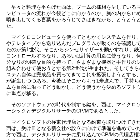
早々と料理を平らげた西は、ブームの様相を呈している
ンピュータの流れが今後どこに向かうのか、胸の内から止
噴き出してくる言葉をかろうじてさばきながら、とうとう
た。
マイクロコンピュータを使ってともかくシステムを作り
やテレタイプから送り込んだプログラムが動くのを確認し
たのが第1世代。そこからシンセサイザーを動かすなり、鉄
コントロールするなり、あるいは計算の用途に使うなり、
分なりの明確な目的を持って、さまざまな機器と手作りの
組み合わせて使おうとする第2世代が生まれた。そしてさら
ステム自体は完成品を買ってきてこれを拡張しようとする、
が誕生しつつある。今後はそこからもう1歩進んで、手持ち
ムを目的に沿ってどう動かし、どう使うかを決めるソフト
に重点が移る。
そのソフトウェアの時代を制する鍵を、西は、マイクロ
ーシックとデジタルリサーチのCP/Mであるとした。
マイクロソフトの極東代理店となる約束を取りつけてき
西は、受け皿となる新会社の設立に向けて準備を進めてい
方で西は、デジタルリサーチに乗り込んでCP/Mの代理店権