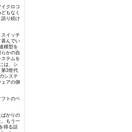
マイクロコ
めどもなく
と語り続け
、スイッチ
て喜んでい
道模型を
何らかの自
システムを
には、シ
第3世代
のシステ
ウェアの側
ソフトのベ
たばかりの
た。もう一
を得る話