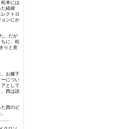
、松本には
った経緯
エレクトロ
ジョンにか
た。だが
うちに、松
きりと意
は、お膝下
ターについ
ィアとして
と、西は語
った西のビ
た。
マイクロソ