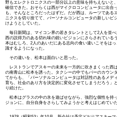
野もエレクトロニクスの一部分以上の意味を持ちえないと
確信できた。おそらくは西がマイクロコンピュータに出合
も、そんなところだったはずだ。だが西は、ルーツである
ニクスを切り捨てて、パーソナルコンピュータの新しいビ
けようとしていた。
毎日新聞は、マイコン界の若きタレントとして2人を並べ
西の説得力のある切れ味の鋭いビジョンにさらされている
本はむしろ、2人のあいだにある志向の食い違いこそをはっ
識するようになった。
その違いを、松本は面白いと思った。
レストランでアスキーの未来を一方的に吹きまくった西
の南青山に松本を誘った。タクシーの中でもバーのカウン
てからも、「パーソナルコンピュータは対話性のあるメデ
育ち、社会のあり方を決定的に変化させてしまうだろう」
り続けた。
松本はグラスの中の氷を遊ばせながら、強烈な個性を持
ジョンに、自分自身をさらしてみようかと考えはじめてい
1978（昭和53）年10月、新会社は予定どおりアスキー