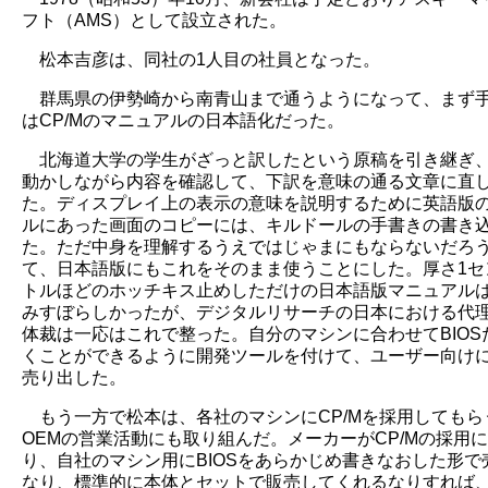
フト（AMS）として設立された。
松本吉彦は、同社の1人目の社員となった。
群馬県の伊勢崎から南青山まで通うようになって、まず
はCP/Mのマニュアルの日本語化だった。
北海道大学の学生がざっと訳したという原稿を引き継ぎ、C
動かしながら内容を確認して、下訳を意味の通る文章に直
た。ディスプレイ上の表示の意味を説明するために英語版
ルにあった画面のコピーには、キルドールの手書きの書き
た。ただ中身を理解するうえではじゃまにもならないだろ
て、日本語版にもこれをそのまま使うことにした。厚さ1セ
トルほどのホッチキス止めしただけの日本語版マニュアル
みすぼらしかったが、デジタルリサーチの日本における代
体裁は一応はこれで整った。自分のマシンに合わせてBIOS
くことができるように開発ツールを付けて、ユーザー向けにC
売り出した。
もう一方で松本は、各社のマシンにCP/Mを採用してもら
OEMの営業活動にも取り組んだ。メーカーがCP/Mの採用
り、自社のマシン用にBIOSをあらかじめ書きなおした形で
なり、標準的に本体とセットで販売してくれるなりすれば