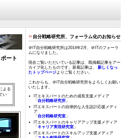
自分戦略研究所、フォーラム化のお知らせ
＠IT自分戦略研究所は2014年2月、＠ITのフォーラ
ムになりました。
トレポート
現在ご覧いただいている記事は、既掲載記事をアー
カイブ化したものです。新着記事は、
新しくなっ
たトップページ
よりご覧ください。
これからも、＠IT自分戦略研究所をよろしくお願い
いたします。
による
てい
ITエキスパートのための成長支援メディア
「
自分戦略研究所
」
ITエキスパートの自律的な人生設計応援メディ
ア
「
自分戦略研究室
」
ITエキスパートのキャリアアップ支援メディア
「
キャリア実現研究室
」
ITエキスパートのスキルアップ支援メディア
「
スキル創造研究室
」