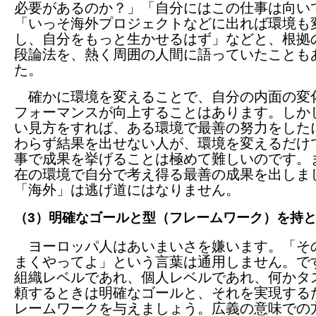
必要があるのか？」「自分にはこの仕事は向い
「いっそ海外プロジェクトなどに出れば環境も
し、自分をもっと生かせるはず」などと、根拠
段論法を、熱く周囲の人間に語っていたことも
た。
確かに環境を変えることで、自分の内面の変
フォーマンスが向上することはあります。しか
い見方をすれば、ある環境で最善の努力をした
わらず結果を出せない人が、環境を変えるだけ
事で成果を挙げることは極めて難しいのです。
在の環境で自分で考え得る最善の成果を出しま
「海外」は逃げ道にはなりません。
（3）明確なゴールと型（フレームワーク）を持
ヨーロッパ人はあいまいさを嫌います。「そ
まくやってよ」という言葉は通用しません。で
組織レベルであれ、個人レベルであれ、何かタ
頼するときは明確なゴールと、それを実現する
レームワークを与えましょう。広義の意味での