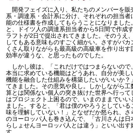
開発フェイズに入り、私たちのメンバーを販
系・調達系・会計系に分け、それぞれの担当者
能の仕様書を作成してもらうことになりました
と、ドイツ人の調達系担当者から5日間で作成
ラフトが2日で提出されてきました。そのうえ
してもある意味ものすごく細かい。さすがバカ
くさん取りながらも最高級の高級車を作り出す
効率が違うな、と思ったものでした。
しかし彼は、「これだけではつまらないので
本当に求めている機能はどうあれ、自分が美し
機能を融合した仕組みを構築したいがいいか？
てきました。その意気や良し。しかしながら工
算とは関係ない個人の突き抜けた世界へ行って
はプロジェクト上困るので、いまのままでいい
ました。すると、「君は僕のやろうとしている
味を理解していない！」となぜだか怒られ、さ
のヨーロッパ人も巻き込んで、「古川さんは日
らしょせんヨーロッパ人とは違う」といい出す
す。