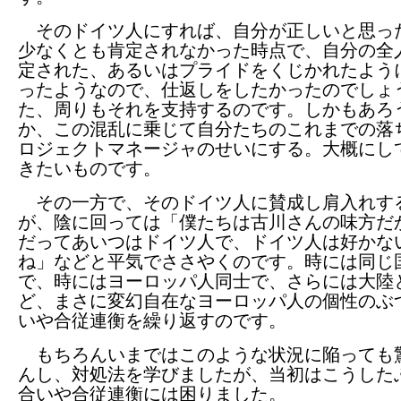
そのドイツ人にすれば、自分が正しいと思っ
少なくとも肯定されなかった時点で、自分の全
定された、あるいはプライドをくじかれたよう
ったようなので、仕返しをしたかったのでしょ
た、周りもそれを支持するのです。しかもあろ
か、この混乱に乗じて自分たちのこれまでの落
ロジェクトマネージャのせいにする。大概にし
きたいものです。
その一方で、そのドイツ人に賛成し肩入れす
が、陰に回っては「僕たちは古川さんの味方だ
だってあいつはドイツ人で、ドイツ人は好かな
ね」などと平気でささやくのです。時には同じ
で、時にはヨーロッパ人同士で、さらには大陸
ど、まさに変幻自在なヨーロッパ人の個性のぶ
いや合従連衡を繰り返すのです。
もちろんいまではこのような状況に陥っても
んし、対処法を学びましたが、当初はこうした
合いや合従連衡には困りました。