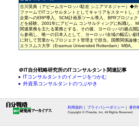
古川英典（アビームヨーロッパ駐在 シニアマネジャー）◆外
ファームでITコンサルタントとしてキャリアをスタートし、
企業へのERP導入、SCM計画系ツール導入、BPRプロジェク
どを経験。2001年にアビーム コンサルティングに転職し、M
関連業務を主たる業務とする。その後、ヨーロッパの拠点開
ら参画し、唯一の日本人として、ヨーロッパ全域の幅広い顧
に対して営業からプロジェクト管理まで担当。国際関係論修
エラスムス大学（Erasmus Universiteit Rotterdam）MBA。
＠IT自分戦略研究所のITコンサルタント関連記事
ITコンサルタントのイメージをつかむ
外資系コンサルタントのつぶやき
利用規約
｜
プライバシーポリシー
｜
著作
Copyright © ITmedia, Inc. All Rights Reserved.