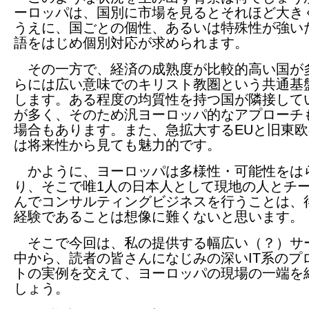
ーロッパは、国別に市場を見るとそれほど大き
うえに、国ごとの個性、あるいは特殊性が強い
語をはじめ個別対応が求められます。
その一方で、経済の成熟度が比較的高い国が
らには広い意味でのキリスト教圏という共通基
します。ある程度の均質性を持つ国が隣接して
が多く、そのため汎ヨーロッパ的なアプローチ
場合もあります。また、急拡大するEUと旧東
は将来性から見ても魅力的です。
かように、ヨーロッパは多様性・可能性をは
り、そこで唯1人の日本人として現地の人とチ
んでコンサルティングビジネスを行うことは、
経験であることは想像に難くないと思います。
そこで今回は、私の提供する幅広い（？）サ
中から、読者の皆さんになじみの深いIT系のプ
トの実例を交えて、ヨーロッパの現場の一端を
しょう。