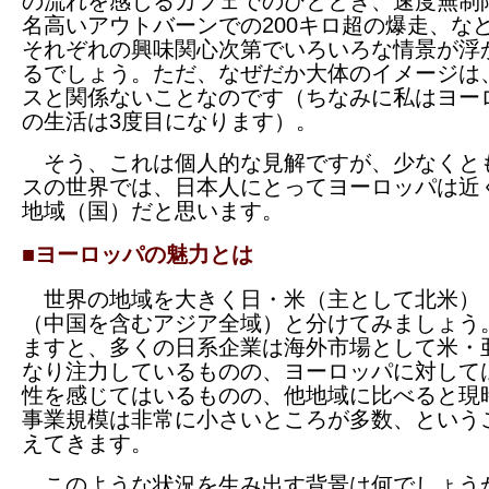
の流れを感じるカフェでのひととき、速度無制
名高いアウトバーンでの200キロ超の爆走、な
それぞれの興味関心次第でいろいろな情景が浮
るでしょう。ただ、なぜだか大体のイメージは
スと関係ないことなのです（ちなみに私はヨー
の生活は3度目になります）。
そう、これは個人的な見解ですが、少なくと
スの世界では、日本人にとってヨーロッパは近
地域（国）だと思います。
■ヨーロッパの魅力とは
世界の地域を大きく日・米（主として北米）
（中国を含むアジア全域）と分けてみましょう
ますと、多くの日系企業は海外市場として米・
なり注力しているものの、ヨーロッパに対して
性を感じてはいるものの、他地域に比べると現
事業規模は非常に小さいところが多数、という
えてきます。
このような状況を生み出す背景は何でしょうか