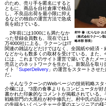
のため、売り手を匿名にすると
ともに、商品を自社倉庫で検品
し、不良品出荷を最小限に抑え
るなどの独自の運営方法で急成
長を続けている。
2年前には1000にも満たなか
村中 修（むらなか お
（株式会社ラクーン取
った登録会員数も、現在では1
略本部 部長）
万4000社に上る。ラクーンはIT
関連の雑誌などだけではなく、全国紙や経済・
などからも数多くの取材を受けている。また、
には、これまでのサイト運営で築いてきたメー
売店とのネットワークを生かし、新製品を取り
イト「
SuperDelivery
」の運営をスタートさせた
だ。
そんなラクーンのWebページの技術戦略スタ
介欄には、“3度の食事よりもコンピュータが好
書かれた印象的なコメントが掲載されている。
戦略部門の大黒柱が村中修氏だ。村中氏の話か
の先端をいくベンチャー企業のエンジニアの様