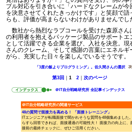
ブル対応を引き合いに「ハードなクレームが今
を決意させてくれたきっかけです」と笑顔で語
らも、評価が高まらないわけがありませんでし
数社から熱烈なラブコールを受けた森原さん
の利用者を抱えるパッケージ製品のサポートエ
として活躍できる企業を選び、入社を決意。現
さんのクレーム、そして感謝の言葉にエネルギ
がら、充実した日々を楽しんでいるそうです。
「3度の飯よりプログラミング」。佐久間さんの選択
第3回
｜
1
2
｜
次のページ
＠IT自分戦略研究所 全記事インデックス
＠IT自分戦略研究所の関連サービス
48の質問で面接力を高める！ 「面接トレーニング」
ITエンジニアが転職面接で聞かれそうな質問を48個集めました
らすら回答できれば、面接通過の可能性大！ 面接力の向上に、
接前の最終チェックに、ぜひご活用ください。