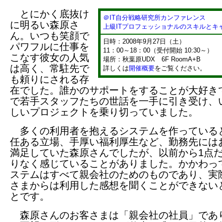
とにかく底抜け
＠IT自分戦略研究所カンファレンス
に明るい森原さ
上級ITプロフェッショナルのスキルとキ
ん。いつも笑顔で
日時：2008年9月27日（土）
パワフルに仕事を
11：00～18：00（受付開始 10:30～）
こなす彼女の人気
場所：秋葉原UDX 6F RoomA+B
は高く、常駐先で
詳しくは
開催概要
をご覧ください。
も頼りにされる存
在でした。誰かのサポートをすることが大好き
で若手スタッフたちの世話を一手に引き受け、
しいプロジェクトを乗り切っていました。
多くの利用者を抱えるシステムを作っている
任ある立場、手厚い福利厚生など、勤務先には
満足していた森原さんでしたが、以前から1点
りなく感じていることがありました。かかわっ
ステムはすべて親会社のためのものであり、実
さまからは利用した感想を聞くことができない
とです。
森原さんのお客さまは「親会社の社員」であ