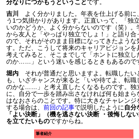
分なりにつかもうということ
です。
吉川
よく分かりました。年表を仕上げる前に
う1つ気掛かりがあります。正直いって、「独
いのかどうか、よく分からないのです（笑）。
から友人と「やっぱり独立でしょ！」と語り合
ので、それがそのまま目標になってきたような
す。ただ、こうして将来のキャリアビジョンを
考えてみると、そこまでして「ホントに独立し
のか……」という迷いを感じるときもあるので
堀内
それが普通だと思いますよ。転職したい
も、いざチャンスが来ると「いや待てよ、転職
のかな……」と考え直したくなるものです。独
に、自分で一歩を踏み出さなければ何も始まら
はなおさらのことです。特に大きなチャレンジ
する場合は、
前回の記事
で説明したように
自分
「よい決断」（機を逃さない決断 ・後悔しない
を立てたいもの
ですからね。
筆者紹介