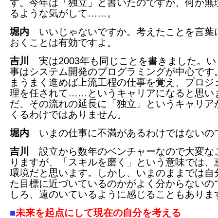
す。今年は「独立」と書いたのですが、何か無
るような気がして……。
堀内
いいじゃないですか。考えたことを言葉
おくことは有効ですよ。
吉川
実は2003年も同じことを書きました。い
事はシステム開発のプログラミングが中心です
まうまく進めば上流工程の仕事を覚え、プロジ
理を任されて……というキャリアになると思い
だ、その流れの延長に「独立」というキャリア
くるわけではありません。
堀内
いまの仕事に不満があるわけではないの
吉川
設立から数年のベンチャーなので大変な
りますが、「スキルを磨く」という意味では、
環境だと思います。しかし、いまのままでは自
た目標に近づいているのかがよく分からないの
しろ、遠のいているように感じることもありま
■
未来を起点にして現在の自分を考える