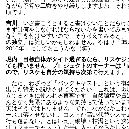
ながら予算や工数をやり繰りしますよね。それ
順です。
吉川
いざ書こうとすると書けないことだらけ
まずは何をしなければならないかを書いてみま
なら手を付けやすいので。そう考えてみると、
の独立」は難しいかもしれません。やはり「35
2010年」にしておこうかな（笑）。
堀内
目標自体がタイト過ぎるなら、リスケジ
ても構いません。プロジェクトのオーナーは「
ので、リスケも自分の気持ち次第
で行えます。
ただ、わざわざ「バックキャスト」という概
出した背景を説明させてください。これは、環
立てるときに使われる言葉です。自然環境や資
んとなく無限にあるような気持ちで使っていま
実はそうではありません。でも、なかなかこれ
ースは落とせないし、コストが高い代替システ
行も進まない。とはいえ、破壊・枯渇という決
測（フォーキャスト）が手に入ってからかじを