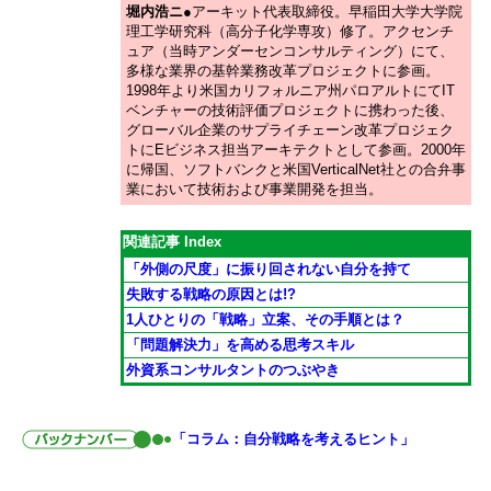
堀内浩ニ
●アーキット代表取締役
。早稲田大学大学院
理工学研究科（高分子化学専攻）修了。アクセンチ
ュア（当時アンダーセンコンサルティング）にて、
多様な業界の基幹業務改革プロジェクトに参画。
1998年より米国カリフォルニア州パロアルトにてIT
ベンチャーの技術評価プロジェクトに携わった後、
グローバル企業のサプライチェーン改革プロジェク
トにEビジネス担当アーキテクトとして参画。2000年
に帰国、ソフトバンクと米国VerticalNet社との合弁事
業において技術および事業開発を担当。
関連記事 Index
「外側の尺度」に振り回されない自分を持て
失敗する戦略の原因とは!?
1人ひとりの「戦略」立案、その手順とは？
「問題解決力」を高める思考スキル
外資系コンサルタントのつぶやき
「コラム：自分戦略を考えるヒント」