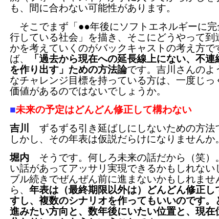
も、間に合わない可能性があります。
そこでまず「●●年後にソフトエネルギーに完
行している社会」を描き、そこにどうやって到
かを考えていくのがバックキャストの考え方で
ば、
「過去から現在への延長線上にない、不連
を作り出す」ための方法論
です。吉川さんのよ
なチャレンジ目標を持っている方は、一度じっ
価値があるのではないでしょうか。
■
未来の予定はどんどん修正して構わない
吉川
ずるずる引き延ばしにしないための方法
しかし、その年表は仮説だらけになりませんか
堀内
そうです。何しろ未来の話だから（笑）
い話があってアッサリ実現できるかもしれない
ブル続きでぜんぜん前に進まないかもしれませ
ら、
年表は（最終期限以外は）どんどん修正し
すし、複数のシナリオを作ってもいいのです。
進みたい方向と、数年後にいたい位置と、現在