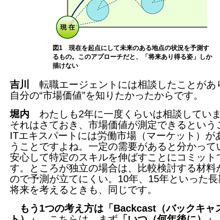
図1 現在を起点にして未来のある地点の状況を予測す
るもの。このアプローチだと、「将来あり得る姿」しか
描けない
吉川
転職エージェントには相談したことがあ
自分の“市場価値”を知りたかったからです。
堀内
わたしも2年に一度くらいは相談してい
それはさておき、市場価値が測定できるという
ITエキスパートには労働市場（マーケット）が
うことですよね。一定の需要があると分かって
安心して特定のスキルを伸ばすことにコミット
す。ところが独立の場合は、比較検討する材料
ので予測が立てにくい。10年、15年といった
将来を考えるときも、同じです。
もう1つの考え方は「Backcast（バックキャ
ト）」
。こちらは、まず
「いつ（何年後に）」