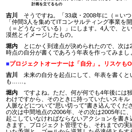
計画を立てるもの
吉川
そうですね。「33歳・2008年に（＝い
「仲間3人を集めてITコンサルティング事業を
（＝どうなっている）」にします。4人で、と
漠然とイメージしたもの。
堀内
とにかく到達点が決められたので、次は20
時点の自分が書くであろう年表を作ってみまし
■
プロジェクトオーナーは「自分」。リスケもO
吉川
未来の自分を起点にして、年表を書くと
も……。
堀内
ですよね。ただ、何が何でも4年後には
わけですから、そのときに持っていたいスキル
人脈などについて“思い切って”書き込んでくだ
の次は中間地点の2006年、その次は2005年に
起こしていなければならないアクションを書き
きます。プロジェクト管理でも、それまでの実
いた予測と、ゴールから逆算した必達値とをす