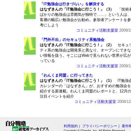
「IT勉強会は行きづらい」を解決する
はなずきんの「IT勉強会に行こう！」（3）
「技術
ばかりの勉強会は雰囲気が独特で……」という人は、
客層の幅広い勉強会がお勧め。参加者アンケートを参
考にしよう
コミュニティ活動支援室
2009/2
「門外不出」のセキュリティ系勉強会
はなずきんの「IT勉強会に行こう！」（2）
セキュ
ティ系の勉強会は開発系と異なり、オープンにできな
い情報を扱う。そこにはWebで見られない世界が広が
っている
コミュニティ活動支援室
2009/1
「わんくま同盟」に行ってきた
はなずきんの「IT勉強会に行こう！」（1）
IT勉強
カレンダーの「はなずきん」が、おすすめの勉強会を
紹介する新連載。わんくま同盟のレポートと、12月
注目イベントを紹介
コミュニティ活動支援室
2008/12
利用規約
｜
プライバシーポリシー
｜
著作
Copyright © ITmedia, Inc. All Rights Reserved.