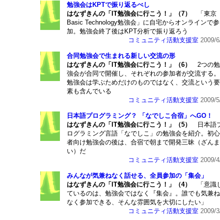
勉強会はKPTで振り返るべし
はなずきんの「IT勉強会に行こう！」（7）
「東京
Basic Technology勉強会」に自宅からオンラインで参
加。勉強会終了後はKPT分析で振り返ろう
コミュニティ活動支援室
2009/6
合同勉強会で生まれる新しい交流の形
はなずきんの「IT勉強会に行こう！」（6）
2つの勉
強会が合同で開催し、それぞれの参加者が交流する。
勉強会は学ぶためだけのものではなく、交流という要
素も含んでいる
コミュニティ活動支援室
2009/5
日本語プログラミング？ 「なでしこ合宿」へGO！
はなずきんの「IT勉強会に行こう！」（5）
日本語
ログラミング言語「なでしこ」の勉強会を紹介。初心
者向け勉強会の後は、合宿で朝まで開発三昧（ざんま
い）だ
コミュニティ活動支援室
2009/4
みんなが気兼ねなく話せる、全員参加の「集会」
はなずきんの「IT勉強会に行こう！」（4）
「意識
ているのは、勉強会ではなく『集会』。誰でも気兼ね
なく参加できる、そんな雰囲気を大切にしたい」
コミュニティ活動支援室
2009/3