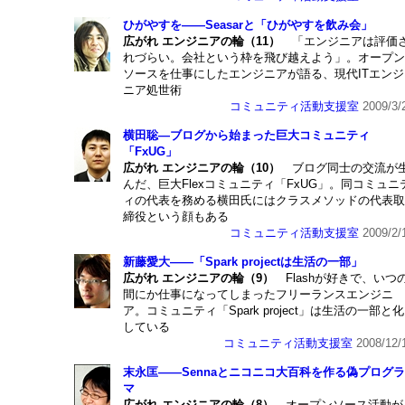
ひがやすを――Seasarと「ひがやすを飲み会」
広がれ エンジニアの輪（11）
「エンジニアは評価
れづらい。会社という枠を飛び越えよう」。オープン
ソースを仕事にしたエンジニアが語る、現代ITエンジ
ニア処世術
コミュニティ活動支援室
2009/3/
横田聡―ブログから始まった巨大コミュニティ
「FxUG」
広がれ エンジニアの輪（10）
ブログ同士の交流が
んだ、巨大Flexコミュニティ「FxUG」。同コミュニ
ィの代表を務める横田氏にはクラスメソッドの代表取
締役という顔もある
コミュニティ活動支援室
2009/2/
新藤愛大――「Spark projectは生活の一部」
広がれ エンジニアの輪（9）
Flashが好きで、いつ
間にか仕事になってしまったフリーランスエンジニ
ア。コミュニティ「Spark project」は生活の一部と化
している
コミュニティ活動支援室
2008/12/
末永匡――Sennaとニコニコ大百科を作る偽プログラ
マ
広がれ エンジニアの輪（8）
オープンソース活動が