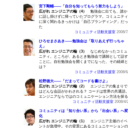
宮下剛輔――「自分を知ってもらう努力をしよう」
広がれ エンジニアの輪（4）
勉強会に出ても、誰か
に話し掛けずに帰っていたプログラマ。コミュニティ
に深く関わるきっかけは「自己ブランディング」だっ
た
コミュニティ活動支援室
2008/7
ひろせまさあき――勉強会は「取りあえず行っちゃ
え」
広がれ エンジニアの輪（3）
なじめなかったコミュ
ニティ。ところが、あるとき勉強会で講師として話す
ことに。自社勉強会を開くまでになった、その経緯と
は？
コミュニティ活動支援室
2008/6
松野徳大――「だまってコードを書けよ」
広がれ エンジニアの輪（2）
エンジニアの集まりで
はどんな会話がかわされる？ コードは世界の共通語
エンジニアならではのコミュニケーション方法を探る
コミュニティ活動支援室
2008/4/
コミュニティは「知り合い系」から「出会い系」へ変
化
広がれ エンジニアの輪（1）
エンジニア主催のイベ
ントが急増中。その背景にあるコミュニケーションの