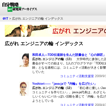
＠IT
>
広がれ エンジニアの輪 インデックス
広がれ エンジニアの輪 インデックス
和田卓人―TDD伝道師を生んだ読書会と「心の師匠」
広がれ エンジニアの輪（13）
大学時代に参加した
書会がすべての始まり。1人のプログラマが「TDD伝
師」となる過程には、コミュニティ活動が大きく影響
していた
コミュニティ活動支援室
2009/9/
Yoshiori――「java-jaで『内輪』を広げたい」
広がれ エンジニアの輪（12）
「初心者に優しいJav
コミュニティを作りたい」。java-ja代表は、わざとら
しいくらいにバカっぽい活動を通じて「内輪」を広げ
ようとしている
コミュニティ活動支援室
2009/4/