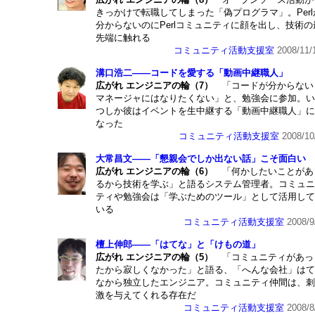
きっかけで転職してしまった「偽プログラマ」。Perl
分からないのにPerlコミュニティに顔を出し、技術の
先端に触れる
コミュニティ活動支援室
2008/11/
溝口浩二――コードを愛する「動画中継職人」
広がれ エンジニアの輪（7）
「コードが分からない
マネージャにはなりたくない」と、勉強会に参加。い
つしか彼はイベントを生中継する「動画中継職人」に
なった
コミュニティ活動支援室
2008/10
大常昌文――「懇親会でしか出ない話」こそ面白い
広がれ エンジニアの輪（6）
「何かしたいことがあ
るから技術を学ぶ」と語るシステム管理者。コミュニ
ティや勉強会は「学ぶためのツール」として活用して
いる
コミュニティ活動支援室
2008/9
檀上伸郎――「はてな」と「けもの道」
広がれ エンジニアの輪（5）
「コミュニティがあっ
たから寂しくなかった」と語る、「へんな会社」はて
なから独立したエンジニア。コミュニティ仲間は、刺
激を与えてくれる存在だ
コミュニティ活動支援室
2008/8