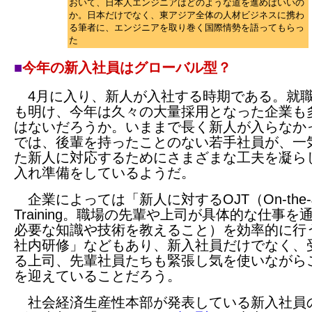
おいて、日本人エンジニアはどのような道を進めばいいの
か。日本だけでなく、東アジア全体の人材ビジネスに携わ
る筆者に、エンジニアを取り巻く国際情勢を語ってもらっ
た
■
今年の新入社員はグローバル型？
4月に入り、新人が入社する時期である。就
も明け、今年は久々の大量採用となった企業も
はないだろうか。いままで長く新人が入らなか
では、後輩を持ったことのない若手社員が、一
た新人に対応するためにさまざまな工夫を凝ら
入れ準備をしているようだ。
企業によっては「新人に対するOJT（On-the-J
Training。職場の先輩や上司が具体的な仕事を
必要な知識や技術を教えること）を効率的に行
社内研修」などもあり、新入社員だけでなく、
る上司、先輩社員たちも緊張し気を使いながら
を迎えていることだろう。
社会経済生産性本部が発表している新入社員