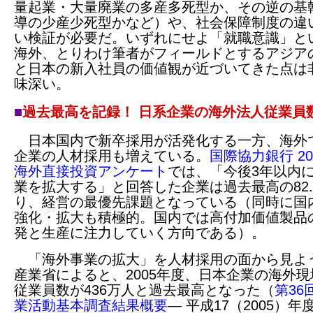
量起業・大量廃業の多産多死型か、その逆の基
導の少産少死型かなど）や、社会保障制度の違
い検証が必要だ。いずれにせよ「就職意識」と
海外、とりわけ筆者がフィールドとするアジア
と日本の新入社員の価値観が近づいてきた点は
味深い。
■
過去最高を記録！ 日系企業の海外法人従業員
日本国内で新卒採用が活発化する一方、海外
企業の人材採用も増えている。
国際協力銀行 20
海外直接投資アンケート
では、「今後3年以内
業を拡大する」と回答した企業は過去最高の82.
り、経営の最優先課題となっている（同時に国
強化・拡大も積極的。国内では高付加価値製品
発と生産に注力していく方向である）。
「海外事業の拡大」を人材採用の面から見よ
産業省によると、2005年度、日本企業の海外
従業員数が436万人と過去最高となった（
第36
業活動基本調査結果概要
― 平成17（2005）年