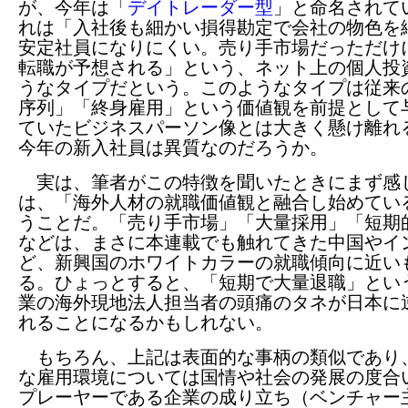
が、今年は「
デイトレーダー型
」と命名されて
れは「入社後も細かい損得勘定で会社の物色を
安定社員になりにくい。売り手市場だっただけ
転職が予想される」という、ネット上の個人投
うなタイプだという。このようなタイプは従来
序列」「終身雇用」という価値観を前提として
ていたビジネスパーソン像とは大きく懸け離れ
今年の新入社員は異質なのだろうか。
実は、筆者がこの特徴を聞いたときにまず感
は、「海外人材の就職価値観と融合し始めてい
うことだ。「売り手市場」「大量採用」「短期
などは、まさに本連載でも触れてきた中国やイ
ど、新興国のホワイトカラーの就職傾向に近い
る。ひょっとすると、「短期で大量退職」とい
業の海外現地法人担当者の頭痛のタネが日本に
れることになるかもしれない。
もちろん、上記は表面的な事柄の類似であり
な雇用環境については国情や社会の発展の度合
プレーヤーである企業の成り立ち（ベンチャー