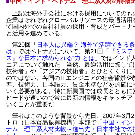
■
中国・インド・ベトナム 理工系人材の特徴
上記は海外子会社における採用についてのも
企業はそれぞれグローバルリソースの最適活用
て国内外での自社社員の採用・育成とパートナ
と活用を進めている。
第20回「
日本人は異端？ 海外で活躍できる
は
」ではベトナムについて、第21回「
『ミステ
ス』な日本に求められる“力”とは
」ではインド
ニアについて触れた。当然、最適活用に際して
技術者」や「アジアの技術者」とひとくくりに
のではない。各国のITエンジニアの社会背景や
準、技術力、日本語力、賃金水準などを的確に
いく必要がある。特に新興国では成長とともに
ピードが速いので常に最新の情報をキャッチア
いくことが重要だ。
筆者はこのような背景から先日、2007年3月2
トロ（日本貿易振興機構）本部で「
中国・イン
ナム 理工系人材比較～進出先・日本本社での