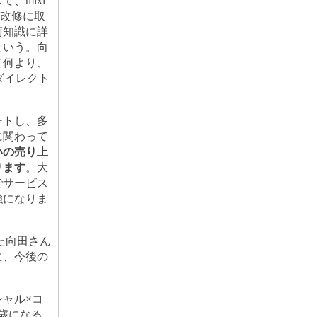
、mixi
・改修に取
術知識に詳
という。向
て何より、
ダイレクト
ートし、多
に関わって
いの売り上
ります
。大
でサービス
強になりま
た向田さん
に、今後の
ャル×コ
歳になる