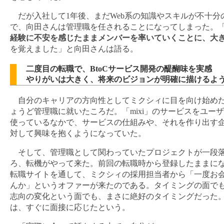
だが入社して1年後、まだWeb系の知識やスキルが不十分
で、向田さんは管理職を任されることになってしまった。
経験に不安を感じたままメンバーを率いていくことに、大
を覚えました」と向田さんは語る。
二度目の転職で、BtoCサービス開発の醍醐味を実感
やりがいは大きく、将来のビジョンが明確に描けるよ
自分のキャリアの方向性としてミクシィに目を向け始め
ょうど管理職に就いたころだ。「mixi」のサービスをユー
使っているなかで、サービスの仕組みや、それを作り出す
対して興味を抱くようになっていた。
そして、管理職として関わっていたプロジェクトが一段
ろ、転機がやって来た。前回の転職時から登録したままに
転職サイトを通して、ミクシィの採用担当者から「一度お
んか」というオファーが来たのである。タイミングの面で
志向の変化という面でも、まさに絶好のタイミングだった
は、すぐに面接に応じたという。