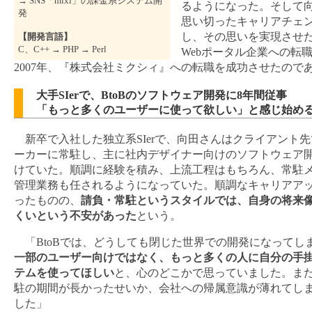
→ SNS「mixi」の課金系システム開
るようになった。そして
発
思い切ったキャリアチェ
し、その思いを実現させ
【開発言語】
C、C++ → PHP → Perl
Webポータル企業への転
2007年、『株式会社ミクシィ』への転職を成功させたので
大手SIerで、BtoBのソフトウェア開発に8年間従事
「もっと多くのユーザーに使って欲しい」と感じ始め
新卒で入社した独立系SIerで、向田さんはクライアント
ーカーに常駐し、主に社内デザイナー向けのソフトウェア
けていた。順調に経験を積み、上流工程はもちろん、常駐
管理業務も任されるようになっていた。順調なキャリアア
ったものの、
請負・常駐というスタイルでは、自身の将来
くいという不安があった
という。
「BtoBでは、どうしても閉じた世界での開発になってし
一部のユーザー向けではなく、もっと多くの人に自分の手
テムを使ってほしい
と、心のどこかで思っていました。ま
駐の期間が長かったせいか、会社への帰属意識が薄れてし
した」