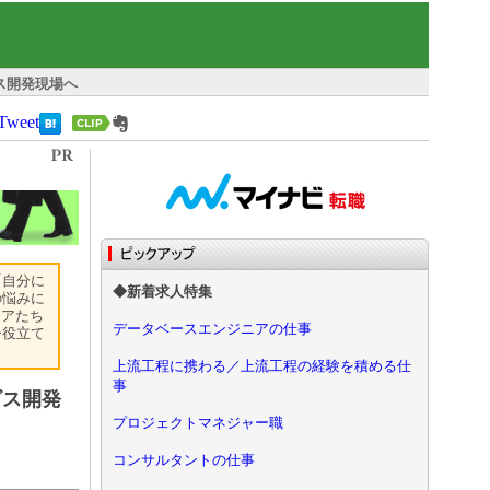
ビス開発現場へ
Tweet
「自分に
◆新着求人特集
の悩みに
ニアたち
データベースエンジニアの仕事
ひ役立て
上流工程に携わる／上流工程の経験を積める仕
事
ビス開発
プロジェクトマネジャー職
コンサルタントの仕事