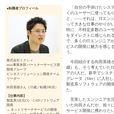
「自分の手掛けたシステ
●転職者プロフィール
くのユーザーに使っても
と」――それは、ITエン
って大きな仕事のやりが
特に、不特定多数のユー
をダイレクトに感じられ
で、多くのITエンジニアが
ビスの開発に魅力を感じ
う。
株式会社ミクシィ
今回紹介する向田英雄さ
mixi事業本部 パートナーサービス部
歳）も、そう考えていたI
開発グループ
アの1人だ。新卒でシステ
ビジネスソリューション開発チーム
グレータ（SIer）に入社
リーダー
製造系ソフトウェアの開
向田英雄さん（35歳／転職3年目）
た。
【仕事内容】
充実したエンジニア生活
製造系3次元CG・CADソフトウェア
いた向田さんだが、徐々に「
開発
→ ネットリサーチサービスの開発
サービス開発に携わりた