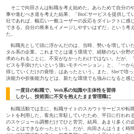
そこで向田さんは転職を考え始めた。あらためて自分の
事や進むべき道を考えた結果、「BtoCサービスを提供して
社であれば、幅広い一般ユーザーの反応をダイレクトに感
できる。自分の将来もイメージしやすいはずだ」という考
た。
転職先として頭に浮かんだのは、当時、勢いを増していた
タル系の企業。これまでとは違う環境で、経験のない分野
求められることに、不安がなかったわけではない。だが、「B
ビスを手掛けたいという強いモチベーション」と、「一か
得していくだけの覚悟」はあったという。また、SIerで培
決能力や折衝能力などは、新たな環境でも強みになると感
一度目の転職で、Web系の知識や主体性を習得
しかし、技術面に不安を抱えたまま管理職に
転職活動では主に、転職サイトのスカウトサービスや転
ントを利用した。客先に常駐していたため、平日に行われ
のスケジュール調整だけでひと苦労。結局、あまり多くの
ることはできなかったという。だが、向田さんはうまく時