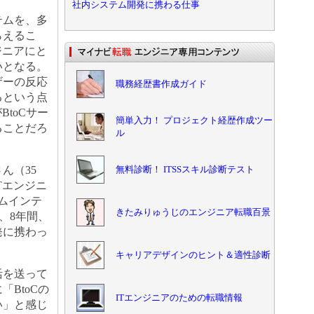
社内システム開発に携わる仕事
ムを、多
らえるこ
ジニアにと
いとなる。
ザーの反応
職務経歴書作成ガイド
るという点
BtoCサー
簡単入力！ プロジェクト経歴作成ツー
ることだろ
ル
無料診断！ ITSSスキル診断テスト
ん（35
Tエンジニ
ムインテ
きたみりゅうじのエンジニア転職百景
し、8年間、
発に携わっ
キャリアデザインのヒント＆適性診断
を送って
BtoCの
ITエンジニアのための転職情報
い」と感じ