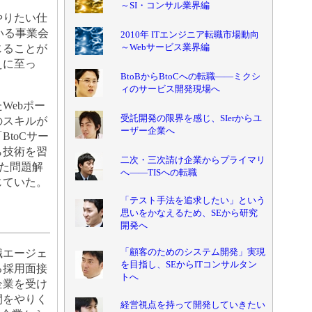
～SI・コンサル業界編
やりたい仕
いる事業会
2010年 ITエンジニア転職市場動向
～Webサービス業界編
じることが
えに至っ
BtoBからBtoCへの転職――ミクシ
ィのサービス開発現場へ
Webポー
受託開発の限界を感じ、SIerからユ
のスキルが
ーザー企業へ
toCサー
ら技術を習
二次・三次請け企業からプライマリ
った問題解
へ――TISへの転職
じていた。
「テスト手法を追求したい」という
思いをかなえるため、SEから研究
開発へ
「顧客のためのシステム開発」実現
職エージェ
を目指し、SEからITコンサルタン
る採用面接
トへ
企業を受け
間をやりく
経営視点を持って開発していきたい