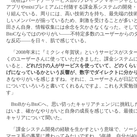
現在はパートナーサービス部のプレイングマネージャとして
アプリやmixiプレミアムに付随する課金系システムの開発
り組んでいる。周りには、高い技術力を持ち、最先端の技
しいメンバーが揃っているため、刺激を受けることが多い
田さん自身、情報収集には余念を欠かさなくなった。そし
BtoCならではのやりがい――不特定多数のユーザーからの
な反応――を日々、肌で感じている。
「2008年末に『ミクシィ年賀状』というサービスがスタ
くのユーザーさんに使っていただきました。課金システム
いると、
どれだけの人がサービスを使っていて、どのくら
げになっているかという反響が、数字でダイレクトに分か
きなやりがいを感じますね。それに、ユーザーさんが日記
についていろいろと書いてくれるんですよ。これも大変勉
す」
BtoBからBtoCへ。思い切ったキャリアチェンジに挑戦し
はいま、確かなやりがいと自身の成長を感じている。最後
キャリアについて聞いた。
「課金システム開発の経験を生かすという意味で、ソーシ
マース系の事業に携わってみたいですね。5年後、自分が40