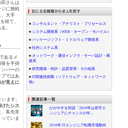
向田さんは
ンジに挑戦
た。大手
職を経て、
■
コンサルタント・アナリスト・プリセールス
ある。
■
システム開発系（WEB・オープン・モバイル）
■
パッケージソフト・ミドルウェア開発系
る
■
社内システム系
■
ネットワーク・通信インフラ・サーバ設計・構
先であるメ
築系
開発を手掛
■
研究開発・特許・品質管理・その他系
メンバーの
ップではあ
■
IT関連技術職（ソフトウェア・ネットワーク
像が見えに
他）
まいます。
掛けたシス
ひがやすを対談「2010年は若手エ
た、客先常
ンジニアにチャンスの年」
まっていま
2010年 ITエンジニア転職市場動向