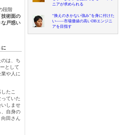
ニアが求められる
の段階
“換えのきかない強み”を身に付けた
「
技術面の
い――市場価値の高いDBエンジニ
きな戸惑い
アを目指す
うに
たのは、ち
ザーとして
企業や人に
落したこ
なっていた
会いしませ
も、自身の
。向田さん