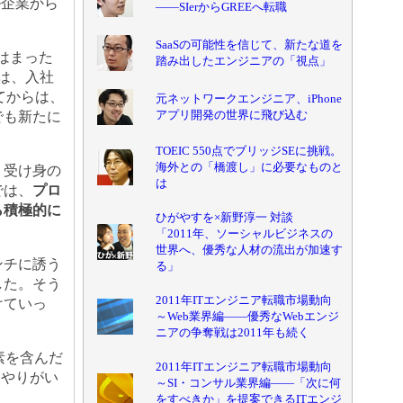
ル企業から
――SIerからGREEへ転職
SaaSの可能性を信じて、新たな道を
はまった
踏み出したエンジニアの「視点」
は、入社
てからは、
元ネットワークエンジニア、iPhone
アプリ開発の世界に飛び込む
でも新たに
TOEIC 550点でブリッジSEに挑戦。
海外との「橋渡し」に必要なものと
、受け身の
は
では、
プロ
ら積極的に
ひがやすを×新野淳一 対談
「2011年、ソーシャルビジネスの
世界へ、優秀な人材の流出が加速す
ンチに誘う
る」
した。そう
2011年ITエンジニア転職市場動向
けていっ
～Web業界編――優秀なWebエンジ
ニアの争奪戦は2011年も続く
素を含んだ
2011年ITエンジニア転職市場動向
なやりがい
～SI・コンサル業界編――「次に何
をすべきか」を提案できるITエンジ