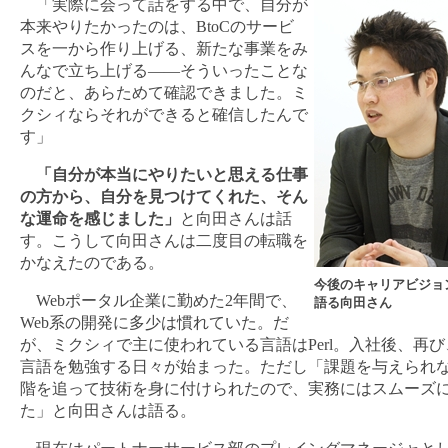
「実際に会って話をする中で、自分が
本来やりたかったのは、BtoCのサービ
スを一から作り上げる、新たな事業をみ
んなで立ち上げる――そういったことな
のだと、あらためて確認できました。ミ
クシィならそれができると確信したんで
す」
「自分が本当にやりたいと思える仕事
の方から、自分を見つけてくれた、そん
な運命を感じました」
と向田さんは話
す。こうして向田さんは二度目の転職を
かなえたのである。
今後のキャリアビジョ
Webポータル企業に勤めた2年間で、
語る向田さん
Web系の開発に多少は慣れていた。だ
が、ミクシィで主に使われている言語はPerl。入社後、再
言語を勉強する日々が始まった。ただし「課題を与えられ
階を追って技術を身に付けられたので、実務にはスムーズ
た」と向田さんは語る。