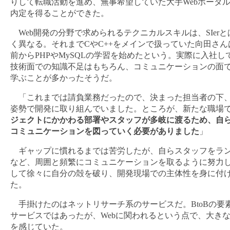
りして転職活動を進め、無事希望していた大手Webポータ
内定を得ることができた。
Web開発の分野で求められるテクニカルスキルは、SIerと
く異なる。それまでCやC++をメインで扱っていた向田さん
前からPHPやMySQLの学習を始めたという。実際に入社し
技術面での知識不足はもちろん、コミュニケーションの面
学ぶことが多かったそうだ。
「これまでは請負業務だったので、決まった担当者の下
姿勢で開発に取り組んでいました。ところが、新たな職場
ジェクトにかかわる部署やスタッフが多岐に渡るため、自
コミュニケーションを図っていく必要がありました
」
ギャップに慣れるまでは苦労したが、自らスタッフをラ
など、周囲と頻繁にコミュニケーションを取るように努力
して徐々に自分の殻を破り、開発現場での主体性を身に付
た。
手掛けたのはネットリサーチ系のサービスだ。BtoBの要
サービスではあったが、Webに関われるという点で、大き
を感じていた。