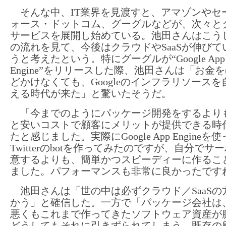
そんな中、IT業界を見渡すと、アマゾンやセ
ォース・ドットコム、グーグルなどが、次々と
サービスを展開し始めている。池田さんはこう
の流れを見て、今後はクラウドやSaaSが伸びて
うと考えたという。特にグーグルが“Google App
Engine”をリリースした際、池田さんは「お金
どかけなくても、Googleのインフラリソースを
える時代が来た」と驚いたそうだ。
「今までのようにパッケージ開発をするより
と安いコストで顧客にメリットが提供できる時
たと感じました。実際にGoogle App Engineを
Twitterのbotを作ってみたのですが、自分でサ
意するよりも、簡単かつスピーディーに作るこ
ました。パフォーマンスも非常に良かったです
池田さんは「世の中は必ずクラウド／SaaSの
かう」と確信した。一方で「パッケージ会社は
悪くもこれまで作ってきたソフトウェア資産が
どうしてもそれに引きずられてしまう。既存の