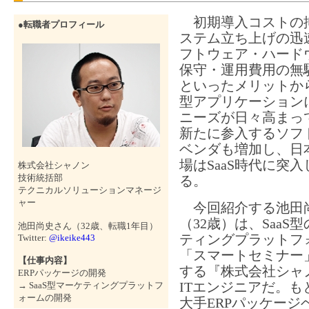
初期導入コストの
●転職者プロフィール
ステム立ち上げの迅
フトウェア・ハード
保守・運用費用の無
といったメリットから
型アプリケーション
ニーズが日々高まっ
新たに参入するソフ
ベンダも増加し、日本
場はSaaS時代に突
株式会社シャノン
技術統括部
る。
テクニカルソリューションマネージ
ャー
今回紹介する池田
（32歳）は、SaaS
池田尚史さん（32歳、転職1年目）
ティングプラットフ
Twitter:
@ikeike443
「スマートセミナー
【仕事内容】
する『株式会社シャ
ERPパッケージの開発
ITエンジニアだ。も
→ SaaS型マーケティングプラットフ
ォームの開発
大手ERPパッケージ