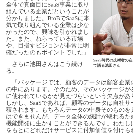
全体で真面目にSaaS事業に取り
組んでいる企業だということが
分かりました。BtoBでSaaSに本
気で取り組んでいる企業は少な
かったので、興味を引かれまし
た。また、ねらっている市場
や、目指すビジョンが非常に明
確だったのもポイントでした」
SaaS時代の技術者の
さらに池田さんはこう続け
て語る池田さん
る。
「パッケージでは、顧客のデータは顧客企業
の中にあります。そのため、そのパッケージが
に使われているかが見えづらいという欠点があ
しかし、SaaSであれば、顧客のデータは自社サ
積されます。もちろんデータの中身そのものを
はできませんが、データ全体の統計が取れるた
機能開発に生かすことができるんです。わたし
をもとにどれだけサービスに付加価値を付けら