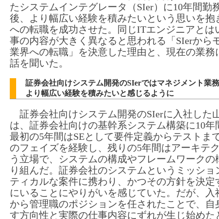
たシステムインテグレータ（SIer）に10年間勤
後、より幅広い経験を積みたいという思いを抱
への転職を成功させた。同じITエンジニアとは
事の内容が大きく異なると思われる「SIerから
業界への転職」を決意した理由と、現在の業務
話を聞いた。
証券会社向けシステム開発のSIerではマネジメント業
より幅広い経験を積みたいと感じるように
証券会社向けシステム開発のSIerに入社した
は、証券会社向けの基幹系システム構築に10年
最初の5年間はSEとして要件定義からテストま
のフェイズを経験し、残りの5年間はアーキテ
う立場で、システムの構成やフレームワークの
り組んだ。証券会社のシステムというミッショ
ティカルな案件に携わり、かつその方針を決定
にいることにやりがいを感じていた。だが、入
から管理職のポジションを任されたことで、自
す方向性と実際の仕事内容にずれが生じ始めた