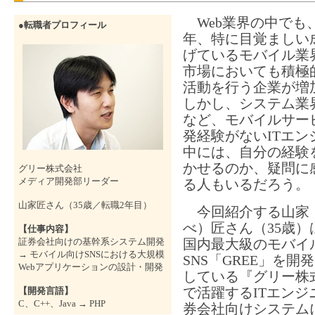
Web業界の中でも
●転職者プロフィール
年、特に目覚ましい
げているモバイル業
市場においても積極
活動を行う企業が増
しかし、システム業
など、モバイルサー
発経験がないITエン
中には、自分の経験
かせるのか、疑問に
グリー株式会社
メディア開発部リーダー
る人もいるだろう。
山家匠さん（35歳／転職2年目）
今回紹介する山家
べ）匠さん（35歳）
【仕事内容】
証券会社向けの基幹系システム開発
国内最大級のモバイ
→ モバイル向けSNSにおける大規模
SNS「GREE」を開
Webアプリケーションの設計・開発
している『グリー株
で活躍するITエンジ
【開発言語】
C、C++、Java → PHP
券会社向けシステム