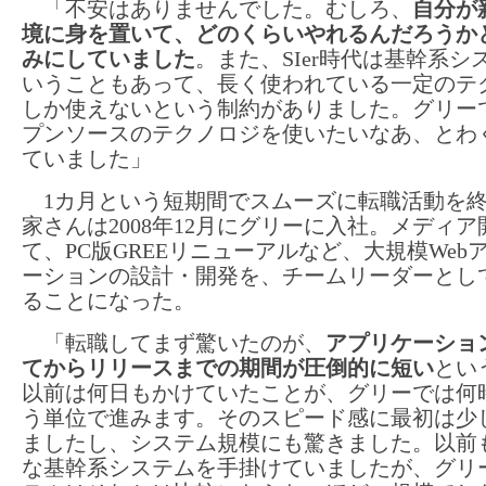
「不安はありませんでした。むしろ、
自分が
境に身を置いて、どのくらいやれるんだろうか
みにしていました
。また、SIer時代は基幹系シ
いうこともあって、長く使われている一定のテ
しか使えないという制約がありました。グリー
プンソースのテクノロジを使いたいなあ、とわ
ていました」
1カ月という短期間でスムーズに転職活動を
家さんは2008年12月にグリーに入社。メディ
て、PC版GREEリニューアルなど、大規模Web
ーションの設計・開発を、チームリーダーとし
ることになった。
「転職してまず驚いたのが、
アプリケーショ
てからリリースまでの期間が圧倒的に短い
とい
以前は何日もかけていたことが、グリーでは何
う単位で進みます。そのスピード感に最初は少
ましたし、システム規模にも驚きました。以前
な基幹系システムを手掛けていましたが、グリ