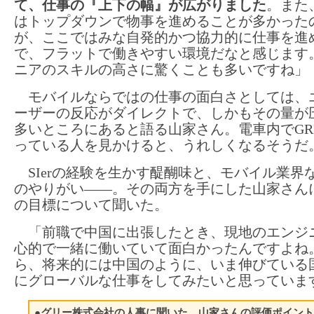
て、仕事の『上下の幅』が広がりました
。また
はトップダウンで物事を進めることが多かった
が、ここではみな自発的かつ協力的に仕事を進
で、フラットで働きやすい環境だなと感じます
ニアのスキルの高さに驚くことも多いですね」
モバイルならではの仕事の面白さとしては、
ーザーの反応がダイレクトで、しかもその量が
多いところにあると語る山家さん。電車内でGR
っている人を見かけると、うれしくなるそうだ
SIerの経験を生かす醍醐味と、モバイル業界
のやりがい――。その両方を手にした山家さん
の目標について聞いた。
「前職で中国に出張したとき、現地のエンジ
心的で一緒に働いていて面白かったんですよね
ら、将来的には中国のように、いま伸びている
にグローバルな仕事をしてみたいと思っていま
●グリー株式会社の人事に聞いた、山家さんの評価ポイント