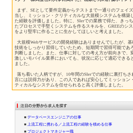
まず、SEとして要件定義からテストまで一通りのフェイ
当し、ミッション・クリティカルな大規模システムを構築
た経験を評価しました。特に、SIerでの業務で得た、きっ
たプロセスで手堅くシステムを作るスキルを、GREEのシ
をより堅牢に作ることに生かしてほしいと考えました。
大規模Webサービスの開発経験はありませんでしたが、基
技術をしっかり習得していたため、短期間で習得可能であ
判断しました。また、仕事に対しての考え方が前向きで、
激しいモバイル業界においても、状況に応じて適応できる
ました。
落ち着いた人柄ですが、10年間のSIerでの経験に裏打ちさ
言には説得力があり、この人であれば安心してミッション
ティカルなシステムを任せられると高く評価しました。
■
データベースエンジニアの仕事
■
上流工程に携わる／上流工程の経験を積める仕事
■
プロジェクトマネジャー職