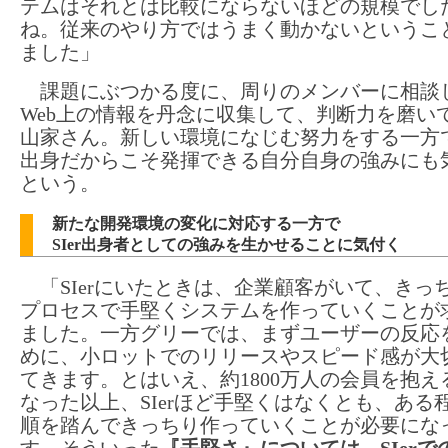
テムはそれとは比較にならないほどの規模でし
ね。従来のやり方ではうまく動かないというこ
ました」
課題にぶつかる度に、周りのメンバーに相談
Web上の情報を丹念に収集して、判断力を磨い
山家さん。新しい環境になじむ努力をする一方で、
出身だからこそ発揮できる自分自身の強みにも
という。
新たな開発環境の変化に対応する一方で
SIer出身者としての強みを生かせることに気付く
「SIerにいたときは、企業顧客がいて、きっ
プロセスで手堅くシステムを作っていくことが
ました。一方グリーでは、まずユーザーの反応
めに、小ロットでのリリースやスピード感が大
てきます。とはいえ、約1800万人の会員を抱え
なった以上、SIerほど手堅くはなくとも、ある
順を踏んできっちり作っていくことが必要にな
す。そういった
『手堅さ』については、SIerで