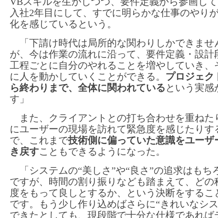
VBスキルを生かしつつ、要件定義から参画し
入社2年目にして、すでに明らかな仕事のやり
化を感じているという。
「下請け時代は局所的な関わりしかできませ
が、今は作業の流れに沿って、要件定義・設計
工程ごとに自分のやれることを増やしていき、
に人を動かしていくことができる。
プロジェク
ら終わりまで、全体に関われている
という実感
す」
また、クライアントとの打ち合わせを重ねた
にユーザーの現場を訪れて緊急度を感じたりす
で、これまで
技術側に偏っていた意識をユーザ
き戻す
こともできるようになった。
「システムの“美しさ”や“良さ”の追求はもち
ですが、時間の割り振りなども踏まえて、どの
度をもって良しとするか、という決断をするこ
です。もう少し作り込めばさらに“きれいなシス
できたとしても、現段階で十分な仕様であれば