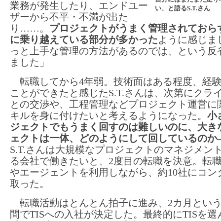
業務が発生したり、エンドユー
い、と語るS.T.さん
ザーから不平・不満が出た
り……。
プロジェクトがうまく管理されておら
に乗り越えている部分が多かった
ように感じま
っと上手な管理の方法があるのでは、という反
ました」
転職してから4年弱。技術面はある程度、経
ことができたと感じたS.T.さんは、次第にクラ
との交渉や、工程管理などプロジェクト運営に
キルを身に付けたいと考えるようになった。
小
ジェクトでもうまく回すのは難しいのに、大き
ェクトは一体、どのようにして回しているのか
S.T.さんは大規模なプロジェクトのマネジメン
る会社で働きたいと、2度目の転職を決意。転
やエージェントを利用しながら、約10社にコン
取った。
転職活動はとんとん拍子に進み、2カ月とい
間でTISへの入社が決定した。最終的にTISを