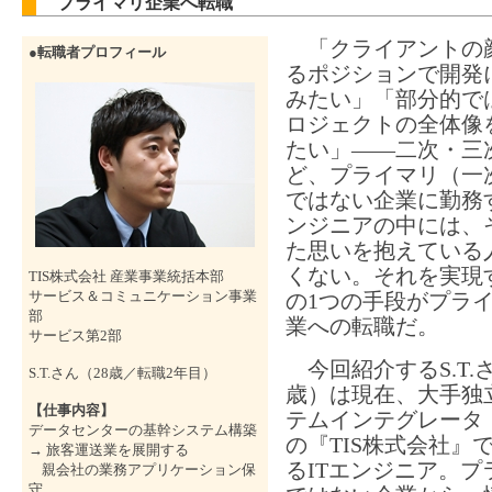
プライマリ企業へ転職
「クライアントの
●転職者プロフィール
るポジションで開発
みたい」「部分的で
ロジェクトの全体像
たい」――二次・三
ど、プライマリ（一
ではない企業に勤務す
ンジニアの中には、
た思いを抱えている
くない。それを実現
TIS株式会社 産業事業統括本部
サービス＆コミュニケーション事業
の1つの手段がプラ
部
業への転職だ。
サービス第2部
今回紹介するS.T.さ
S.T.さん（28歳／転職2年目）
歳）は現在、大手独
【仕事内容】
テムインテグレータ（S
データセンターの基幹システム構築
の『TIS株式会社』
→ 旅客運送業を展開する
るITエンジニア。プ
親会社の業務アプリケーション保
守