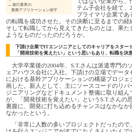
ではない企業から、
→ 旅行業界の
テム子会社を経て、2
業務アプリケーション保守
プライマリ企業である
の転職を成功させた。その決断に至るまでの経
そして転職してから見えてきたものとは、果た
ようなものだったのだろうか。
下請け企業でITエンジニアとしてのキャリアをスター
「開発技術を覚えたい」という思いもあり、転職を決
大学卒業後の2004年、S.T.さんは派遣専門の
ェアハウス会社に入社。下請けの立場でデータ
における基幹アプリケーションの構築プロジェ
画した。新人として、主にソースコードのリバ
ジニアリングなどドキュメント整備に取り組ん
が、「開発技術を覚えたい」というS.T.さんの
裏腹に、開発に打ち込めるチャンスはなかなか
なかったという。
「非常に人数の多いプロジェクトだったので
けを行うエンジニアがすでにたくさんいたんで