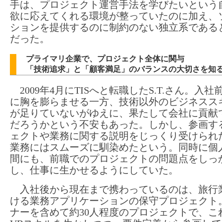
手は、プロジェクト運営手法を学びたいという
欲に応えてくれる環境が整っていたのに加え、
ションを提供するのに制約のない独立系である
だった。
プライマリ企業で、プロジェクト全体に関与
「技術追求」と「顧客満足」のバランスの大切さを知
2009年4月にTISへと転職したS.T.さん。入社
に胸を膨らませる一方、技術以外のビジネスス
が足りていないがゆえに、果たして会社に貢献
だろうかという不安もあった。しかし、参画す
ェクトや業務に関する説明をじっくり受けられ
業務にはスムーズに馴染めたという。同時に個
間にも、前職でのプロジェクトの問題点をしっ
し、仕事に生かせるようにしていた。
入社後から現在まで携わっているのは、旅行
ける業務アプリケーションの保守プロジェクト
ナーを含めて約30人程度のプロジェクトで、こ