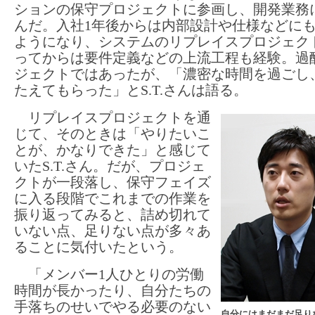
ションの保守プロジェクトに参画し、開発業務
んだ。入社1年後からは内部設計や仕様などに
ようになり、システムのリプレイスプロジェク
ってからは要件定義などの上流工程も経験。過
ジェクトではあったが、「濃密な時間を過ごし
たえてもらった」とS.T.さんは語る。
リプレイスプロジェクトを通
じて、そのときは「やりたいこ
とが、かなりできた」と感じて
いたS.T.さん。だが、プロジェ
クトが一段落し、保守フェイズ
に入る段階でこれまでの作業を
振り返ってみると、詰め切れて
いない点、足りない点が多々あ
ることに気付いたという。
「メンバー1人ひとりの労働
時間が長かったり、自分たちの
手落ちのせいでやる必要のない
自分にはまだまだ足り