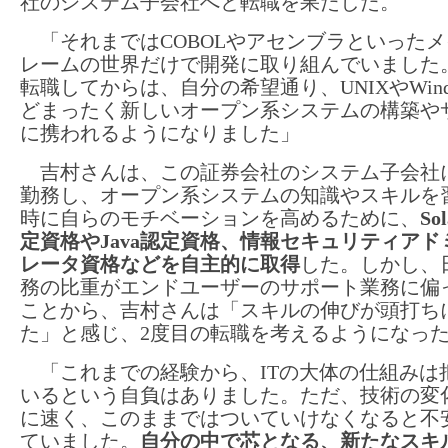
社のシステム子会社へと転職を果たした。
「それまではCOBOLやアセンブラといったメ
レームの世界だけで開発に取り組んでいました
転職してからは、自分の希望通り、UNIXやWind
どまったく新しいオープン系システムの構築や
に携われるようになりました」
吉村さんは、この証券会社のシステム子会社
勤務し、オープン系システムの知識やスキルを
時に自らのモチベーションを高めるために、
So
定資格やJava認定資格、情報セキュリティアド
レータ資格などを自主的に取得
した。しかし、
務の比重がエンドユーザーのサポート業務に偏
ことから、吉村さんは「スキルの伸びが頭打ち
た」と感じ、2度目の転職を考えるようになっ
「これまでの経験から、ITの大体の仕組みは
いるという自負はありました。ただ、技術の変
に速く、このままではついていけなくなると不
ていました。
自分の中で芯となる、新たなスキ