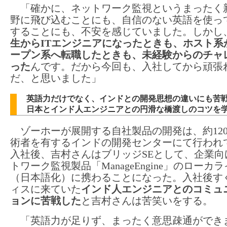
「確かに、ネットワーク監視というまったく
野に飛び込むことにも、自信のない英語を使っ
することにも、不安を感じていました。しかし
生からITエンジニアになったときも、ホスト系
ープン系へ転職したときも、未経験からのチャ
った
んです。だから今回も、入社してから頑張
だ、と思いました」
英語力だけでなく、インドとの開発思想の違いにも苦
日本とインド人エンジニアとの円滑な橋渡しのコツを
ゾーホーが展開する自社製品の開発は、約120
術者を有するインドの開発センターにて行われ
入社後、吉村さんはブリッジSEとして、企業向
トワーク監視製品「ManageEngine」のローカ
（日本語化）に携わることになった。入社後す
ィスに来ていた
インド人エンジニアとのコミュ
ョンに苦戦した
と吉村さんは苦笑いをする。
「英語力が足りず、まったく意思疎通ができ