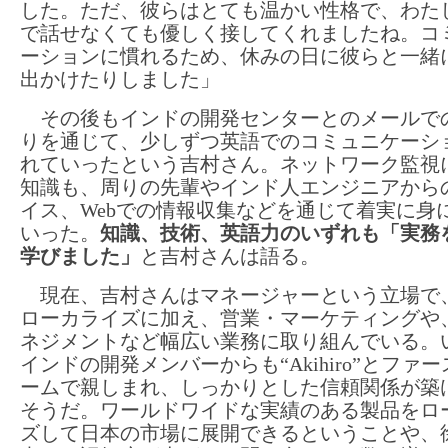
した。ただ、彼らはとても温かい性格で、わた
で話せなくても優しく接してくれましたね。コ
ーションに慣れるため、休みの日に彼らと一緒
出かけたりしました」
その後もインドの開発センターとのメールで
りを通じて、少しずつ英語でのコミュニケーシ
れていったという吉村さん。ネットワーク監視
知識も、周りの先輩やインド人エンジニアから
イス、Webでの情報収集などを通じて着実に身
いった。
知識、技術、英語力のいずれも「実務
学びました」
と吉村さんは語る。
現在、吉村さんはマネージャーという立場で
ローカライズに加え、営業・マーケティングや
ネジメントなど幅広い業務に取り組んでいる。
インドの開発メンバーからも“Akihiro”とファ
ームで親しまれ、しっかりとした信頼関係が築
そうだ。ワールドワイドな実績のある製品をロ
ズして日本の市場に展開できるということや、