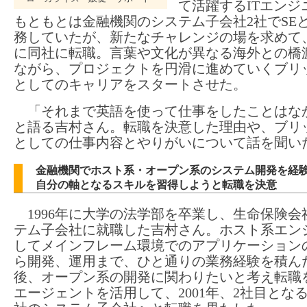
て活躍するITエンジ
もともとは金融機関のシステム子会社2社でSE
務していたが、新たなチャレンジの場を求めて、2
に同社に転職。言葉や文化が異なる海外との橋
ながら、プロジェクトを円滑に進めていくブリッ
としてのキャリアをスタートさせた。
「それまで英語を使って仕事をしたことはな
と語る吉村さん。転職を決意した理由や、ブリッ
としての仕事内容とやりがいについて話を聞い
金融機関でホスト系・オープン系のシステム開発を経
自分の軸となるスキルを習得しようと転職を決意
1996年に大学の法学部を卒業し、生命保険会
テム子会社に就職した吉村さん。ホスト系エン
してメインフレーム環境でのアプリケーション
ら開発、運用まで、ひと通りの業務経験を積ん
後、オープン系の開発に関わりたいと考え転職
エージェントを活用して、2001年、2社目とな