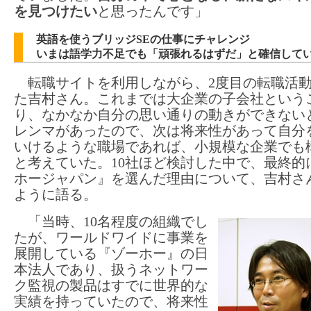
を見つけたい
と思ったんです」
英語を使うブリッジSEの仕事にチャレンジ
いまは語学力不足でも「頑張れるはずだ」と確信して
転職サイトを利用しながら、2度目の転職活
た吉村さん。これまでは大企業の子会社という
り、なかなか自分の思い通りの動きができない
レンマがあったので、次は将来性があって自分
いけるような職場であれば、小規模な企業でも
と考えていた。10社ほど検討した中で、最終的
ホージャパン』を選んだ理由について、吉村さ
ように語る。
「当時、10名程度の組織でし
たが、ワールドワイドに事業を
展開している『ゾーホー』の日
本法人であり、扱うネットワー
ク監視の製品はすでに世界的な
実績を持っていたので、将来性