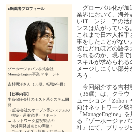
グローバル化が加速
●転職者プロフィール
業界において、海外
いITエンジニアの活
ンスは広がっている
これまで日本人相手
事をしたことがない
際にどれほどの語学
られるのか、現場で
スキルが求められる
メージしにくい部分
ゾーホージャパン株式会社
ManageEngine事業 マネージャー
ろう。
吉村明洋さん（36歳、転職6年目）
今回紹介する吉村
（36歳）は、クラウ
【仕事内容】
生命保険会社のホスト系システム開
ューション「Zoho
発
向けネットワーク監
→ 証券会社のオープン系システムの
「ManageEngine
構築・運用管理・サポート
る『ゾーホージャパ
→ ネットワーク監視製品の
海外開発拠点との調整・
社』にて、ブリッジS
ローカライズ・販促・サポート