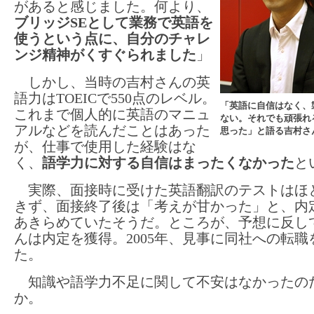
があると感じました。何より、
ブリッジSEとして業務で英語を
使うという点に、自分のチャレ
ンジ精神がくすぐられました
」
しかし、当時の吉村さんの英
語力はTOEICで550点のレベル。
「英語に自信はなく、
これまで個人的に英語のマニュ
ない。それでも頑張れ
アルなどを読んだことはあった
思った」と語る吉村さ
が、仕事で使用した経験はな
く、
語学力に対する自信はまったくなかった
と
実際、面接時に受けた英語翻訳のテストはほ
きず、面接終了後は「考えが甘かった」と、内
あきらめていたそうだ。ところが、予想に反し
んは内定を獲得。2005年、見事に同社への転職
た。
知識や語学力不足に関して不安はなかったの
か。